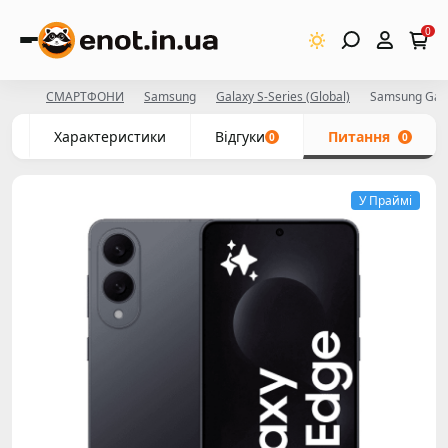
0
СМАРТФОНИ
Samsung
Galaxy S-Series (Global)
Samsung Gala
с
Характеристики
Відгуки
Питання
0
0
У Праймі