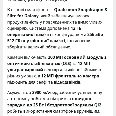
В основі смартфона —
Qualcomm Snapdragon 8
Elite for Galaxy
, який забезпечує високу
продуктивність у повсякденних та вимогливих
сценаріях. Система доповнена
12 ГБ
оперативної пам’яті
і конфігураціями
256 або
512 ГБ внутрішньої пам’яті
, що дозволяє
зберігати великий обсяг даних.
Камери включають
200 МП основний модуль з
оптичною стабілізацією (OIS)
та
12 МП
ультраширокий сенсор
для якісної зйомки в
різних умовах, а
12 МП фронтальна камера
підходить для селфі та відеодзвінків.
Акумулятор
3900 мА·год
забезпечує впевнену
автономну роботу, а підтримка
швидкої
зарядки до 25 Вт
і
бездротової зарядки Qi2
робить використання смартфона зручнішим.