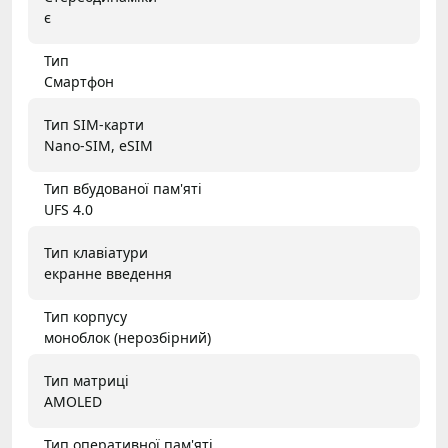
є
Тип
Смартфон
Тип SIM-карти
Nano-SIM, eSIM
Тип вбудованої пам'яті
UFS 4.0
Тип клавіатури
екранне введення
Тип корпусу
моноблок (нерозбірний)
Тип матриці
AMOLED
Тип оперативної пам'яті