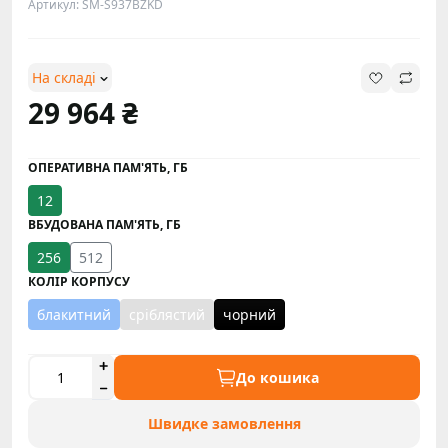
Артикул: SM-S937BZKD
На складі
29 964 ₴
ОПЕРАТИВНА ПАМ'ЯТЬ, ГБ
12
ВБУДОВАНА ПАМ'ЯТЬ, ГБ
256
512
КОЛІР КОРПУСУ
блакитний
сріблястий
чорний
До кошика
Швидке замовлення