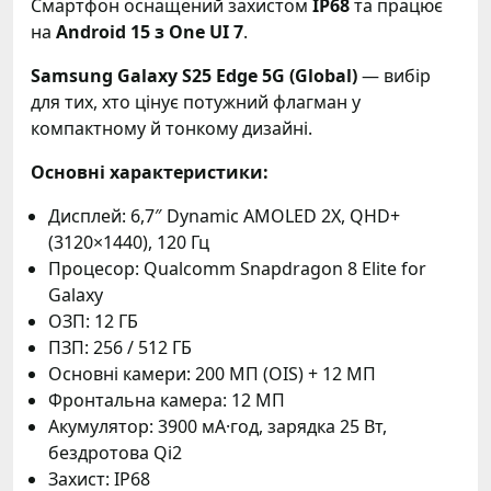
Смартфон оснащений захистом
IP68
та працює
на
Android 15 з One UI 7
.
Samsung Galaxy S25 Edge 5G (Global)
— вибір
для тих, хто цінує потужний флагман у
компактному й тонкому дизайні.
Основні характеристики:
Дисплей: 6,7″ Dynamic AMOLED 2X, QHD+
(3120×1440), 120 Гц
Процесор: Qualcomm Snapdragon 8 Elite for
Galaxy
ОЗП: 12 ГБ
ПЗП: 256 / 512 ГБ
Основні камери: 200 МП (OIS) + 12 МП
Фронтальна камера: 12 МП
Акумулятор: 3900 мА·год, зарядка 25 Вт,
бездротова Qi2
Захист: IP68