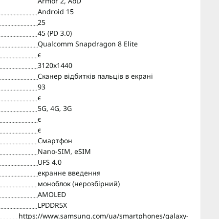
Armor 2, AoD
Android 15
25
45 (PD 3.0)
Qualcomm Snapdragon 8 Elite
є
3120x1440
Сканер відбитків пальців в екрані
93
є
5G, 4G, 3G
є
є
Смартфон
Nano-SIM, eSIM
UFS 4.0
екранне введення
моноблок (нерозбірний)
AMOLED
LPDDR5X
https://www.samsung.com/ua/smartphones/galaxy-