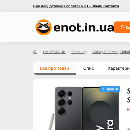
Про нас
Доставка і оплата
ENOT - Обмін
Контакти
Ка
СМАРТФОНИ
Samsung
Galaxy S-Series (Global
Все про товар
Опис
Характери
У Праймі
К