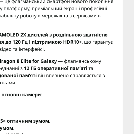
— це флагманський смартфон нового покоління
у платформу, преміальний екран і професійні
табільну роботу в мережах та з сервісами в
AMOLED 2X дисплей з роздільною здатністю
я до 120 Гц і підтримкою HDR10+
, що гарантує
ідео та інтерфейсі.
gon 8 Elite for Galaxy
— флагманському
оєднанні з
12 ГБ оперативної пам’яті
та
удованої пам’яті
він впевнено справляється з
атками.
 основні камери
:
з 5× оптичним зумом
,
зумом
.