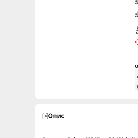
О
Опис