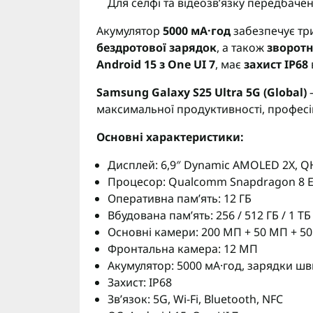
Для селфі та відеозв’язку передбаче
Акумулятор
5000 мА·год
забезпечує тр
бездротової зарядок
, а також
зворотн
Android 15 з One UI 7
, має
захист IP68
Samsung Galaxy S25 Ultra 5G (Global)
—
максимальної продуктивності, професі
Основні характеристики:
Дисплей: 6,9″ Dynamic AMOLED 2X, QH
Процесор: Qualcomm Snapdragon 8 Eli
Оперативна пам’ять: 12 ГБ
Вбудована пам’ять: 256 / 512 ГБ / 1 ТБ
Основні камери: 200 МП + 50 МП + 5
Фронтальна камера: 12 МП
Акумулятор: 5000 мА·год, зарядки шв
Захист: IP68
Зв’язок: 5G, Wi-Fi, Bluetooth, NFC