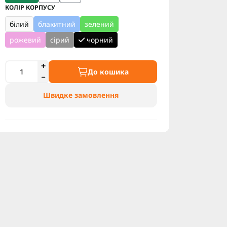
КОЛІР КОРПУСУ
білий
блакитний
зелений
рожевий
сірий
чорний
До кошика
Швидке замовлення