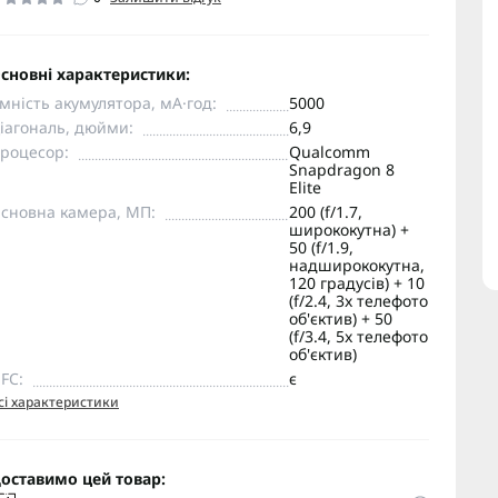
сновні характеристики:
мність акумулятора, мА·год:
5000
іагональ, дюйми:
6,9
роцесор:
Qualcomm
Snapdragon 8
Elite
сновна камера, МП:
200 (f/1.7,
ширококутна) +
50 (f/1.9,
надширококутна,
120 градусів) + 10
(f/2.4, 3x телефото
об'єктив) + 50
(f/3.4, 5x телефото
об'єктив)
FC:
є
сі характеристики
оставимо цей товар: