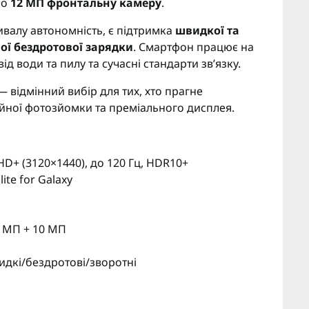
но
12 МП фронтальну камеру
.
ивалу автономність, є підтримка
швидкої та
ої бездротової зарядки
. Смартфон працює на
від води та пилу та сучасні стандарти зв’язку.
 відмінний вибір для тих, хто прагне
йної фотозйомки та преміального дисплея.
D+ (3120×1440), до 120 Гц, HDR10+
te for Galaxy
0 МП + 10 МП
идкі/бездротові/зворотні