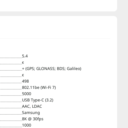
5.4
є
+ (GPS; GLONASS; BDS; Galileo)
є
498
802.11be (Wi-Fi 7)
5000
USB Type-C (3.2)
AAC, LDAC
Samsung
8K @ 30fps
1000