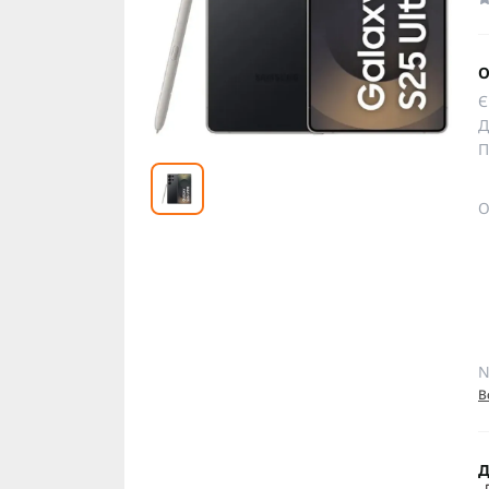
О
Є
Д
П
О
N
В
Д