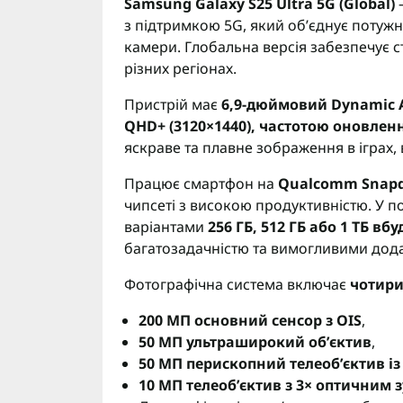
Samsung Galaxy S25 Ultra 5G (Global)
з підтримкою 5G, який об’єднує потужн
камери. Глобальна версія забезпечує с
різних регіонах.
Пристрій має
6,9-дюймовий Dynamic 
QHD+ (3120×1440), частотою оновленн
яскраве та плавне зображення в іграх, в
Працює смартфон на
Qualcomm Snapdra
чипсеті з високою продуктивністю. У п
варіантами
256 ГБ, 512 ГБ або 1 ТБ вб
багатозадачністю та вимогливими дод
Фотографічна система включає
чотири
200 МП основний сенсор з OIS
,
50 МП ультраширокий об’єктив
,
50 МП перископний телеоб’єктив і
10 МП телеоб’єктив з 3× оптичним 