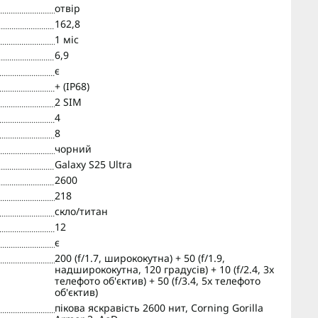
отвір
162,8
1 міс
6,9
є
+ (IP68)
2 SIM
4
8
чорний
Galaxy S25 Ultra
2600
218
скло/титан
12
є
200 (f/1.7, ширококутна) + 50 (f/1.9,
надширококутна, 120 градусів) + 10 (f/2.4, 3x
телефото об'єктив) + 50 (f/3.4, 5x телефото
об'єктив)
пікова яскравість 2600 нит, Corning Gorilla