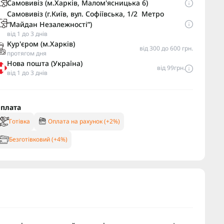
Самовивіз (м.Харків, Малом'ясницька 6)
Самовивіз (г.Київ, вул. Софіївська, 1/2 Метро
“Майдан Незалежності”)
від 1 до 3 днів
Кур'єром (м.Харків)
від 300 до 600 грн.
протягом дня
Нова пошта (Україна)
від 99грн.
від 1 до 3 днів
плата
Готівка
Оплата на рахунок (+2%)
Безготівковий (+4%)