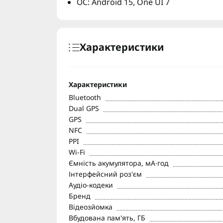
ОС: Android 15, One UI 7
Характеристики
Характеристики
Bluetooth
Dual GPS
GPS
NFC
PPI
Wi-Fi
Ємність акумулятора, мА·год
Інтерфейсний роз'єм
Аудіо-кодеки
Бренд
Відеозйомка
Вбудована пам'ять, ГБ