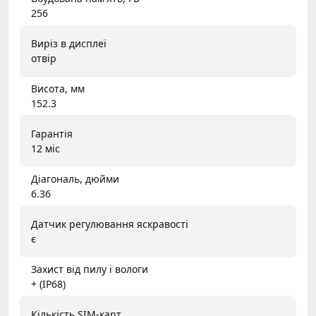
256
Виріз в дисплеї
отвір
Висота, мм
152.3
Гарантія
12 міс
Діагональ, дюйми
6.36
Датчик регулювання яскравості
є
Захист від пилу і вологи
+ (IP68)
Кількість SIM-карт