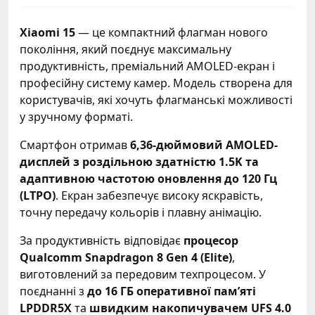
Xiaomi 15
— це компактний флагман нового
покоління, який поєднує максимальну
продуктивність, преміальний AMOLED-екран і
професійну систему камер. Модель створена для
користувачів, які хочуть флагманські можливості
у зручному форматі.
Смартфон отримав
6,36-дюймовий AMOLED-
дисплей з роздільною здатністю 1.5K та
адаптивною частотою оновлення до 120 Гц
(LTPO)
. Екран забезпечує високу яскравість,
точну передачу кольорів і плавну анімацію.
За продуктивність відповідає
процесор
Qualcomm Snapdragon 8 Gen 4 (Elite)
,
виготовлений за передовим техпроцесом. У
поєднанні з
до 16 ГБ оперативної пам’яті
LPDDR5X
та
швидким накопичувачем UFS 4.0