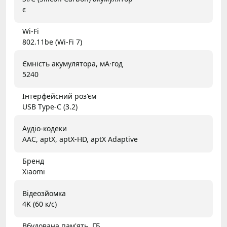
є
Wi-Fi
802.11be (Wi-Fi 7)
Ємність акумулятора, мА·год
5240
Інтерфейсний роз'єм
USB Type-C (3.2)
Аудіо-кодеки
AAC, aptX, aptX-HD, aptX Adaptive
Бренд
Xiaomi
Відеозйомка
4K (60 к/с)
Вбудована пам'ять, ГБ