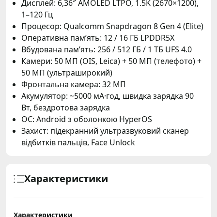
Дисплей: 6,36″ AMOLED LTPO, 1.5K (2670×1200),
1–120 Гц
Процесор: Qualcomm Snapdragon 8 Gen 4 (Elite)
Оперативна пам’ять: 12 / 16 ГБ LPDDR5X
Вбудована пам’ять: 256 / 512 ГБ / 1 ТБ UFS 4.0
Камери: 50 МП (OIS, Leica) + 50 МП (телефото) +
50 МП (ультраширокий)
Фронтальна камера: 32 МП
Акумулятор: ~5000 мА·год, швидка зарядка 90
Вт, бездротова зарядка
ОС: Android з оболонкою HyperOS
Захист: підекранний ультразвуковий сканер
відбитків пальців, Face Unlock
Характеристики
Характеристики