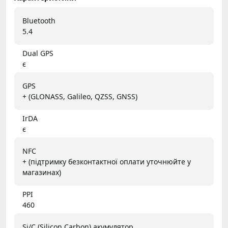
Bluetooth
5.4
Dual GPS
є
GPS
+ (GLONASS, Galileo, QZSS, GNSS)
IrDA
є
NFC
+ (підтримку безконтактної оплати уточнюйте у
магазинах)
PPI
460
Si/C (Silicon Carbon) акумулятор