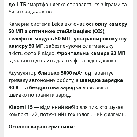
до 1 ТБ
смартфон легко справляється з іграми та
багатозадачністю.
Камерна система Leica включає
основну камеру
50 МП з оптичною стабілізацією (OIS)
,
телефото-модуль 50 МП
і
ультраширококутну
камеру 50 МП
, забезпечуючи флагманську
якість фото й відео.
Фронтальна камера 32 МП
ідеально підходить для селфі та відеодзвінків.
Акумулятор
близько 5000 мА·год
гарантує
тривалу автономну роботу, а
швидка зарядка
90 Вт
та
бездротова зарядка
дозволяють
швидко поповнити заряд.
Xiaomi 15
— відмінний вибір для тих, хто шукає
компактний, потужний і технологічний флагман.
Основні характеристики: