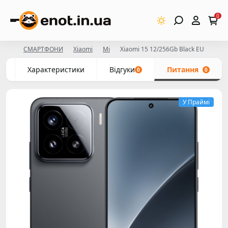
0
СМАРТФОНИ
Xiaomi
Mi
Xiaomi 15 12/256Gb Black EU
с
Характеристики
Відгуки
Питання
0
0
У Праймі