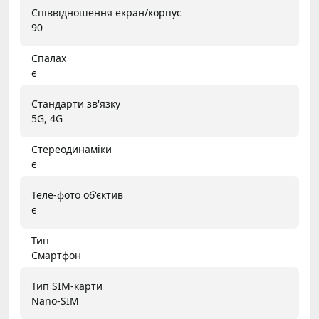
Співвідношення екран/корпус
90
Спалах
є
Стандарти зв'язку
5G, 4G
Стереодинаміки
є
Теле-фото об'єктив
є
Тип
Смартфон
Тип SIM-карти
Nano-SIM