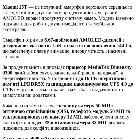
Xiaomi 15T
— це потужний смартфон верхнього середнього
класу, який поєднує високу продуктивність, яскравий
AMOLED-екран і просунуту систему камер. Модель ідеально
підходить для роботи, мультимедіа, ігор та мобільної
фотографії.
Смартфон отримав
6,67-дюймовий AMOLED-дисплей з
роздільною здатністю 1.5K та частотою оновлення 144 Гц
,
що забезпечує плавну анімацію, високу чіткість і насичені
кольори.
За продуктивність відповідає
процесор MediaTek Dimensity
9300
, який забезпечує флагманський рівень швидкодії та
енергоефективності. У поєднанні з
до 16 ГБ оперативної
пам’яті LPDDR5X
та
швидким накопичувачем UFS 4.0 до
1 ТБ
смартфон легко справляється з багатозадачністю та
вимогливими додатками.
Камерна система включає
основну камеру 50 МП з
оптичною стабілізацією (OIS)
,
телефото-модуль 50 МП
та
ультраширококутну камеру 12 МП
, забезпечуючи високу
якість фото й відео.
Фронтальна камера 32 МП
ідеально
підходить для селфі та відеодзвінків.
Акумулятор
5000 мА·год
гарантує впевнену автономну