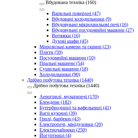
Вбудована техніка (160)
Варильні поверхні (47)
Вбудовані холодильники (9)
Вбудовувані мікрохвильові печі (16)
Вбудовувані посудомийні машини (27)
Витяжки (16)
Духові шафи (45)
Морозильні камери та скрині (23)
Плити (59)
Посудомийні машини (10)
Пральні машини (54)
Сушильні машини (18)
Холодильники (90)
Дрібно побутова техніка (1440)
Дрібно побутова техніка (1440)
Аерогрилі, мультипечі (170)
Блендери (182)
Бутербродниці та вафельниці (41)
Ваги кухонні (39)
Грилі, барбекю (43)
Електропечі, мінідуховки (20)
Електрочайники (250)
Йогуртниці (4)