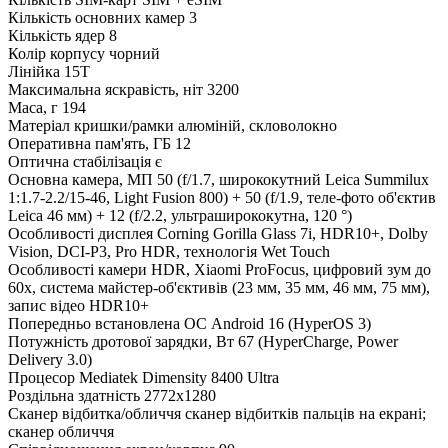
Кількість основних камер
3
Кількість ядер
8
Колір корпусу
чорний
Лінійка
15T
Максимальна яскравість, ніт
3200
Маса, г
194
Матеріал кришки/рамки
алюміній, скловолокно
Оперативна пам'ять, ГБ
12
Оптична стабілізація
є
Основна камера, МП
50 (f/1.7, ширококутний Leica Summilux
1:1.7-2.2/15-46, Light Fusion 800) + 50 (f/1.9, теле-фото об'єктив
Leica 46 мм) + 12 (f/2.2, ультраширококутна, 120 °)
Особливості дисплея
Corning Gorilla Glass 7i, HDR10+, Dolby
Vision, DCI-P3, Pro HDR, технологія Wet Touch
Особливості камери
HDR, Xiaomi ProFocus, цифровий зум до
60x, система майстер-об'єктивів (23 мм, 35 мм, 46 мм, 75 мм),
запис відео HDR10+
Попередньо встановлена ОС
Android 16 (HyperOS 3)
Потужність дротової зарядки, Вт
67 (HyperCharge, Power
Delivery 3.0)
Процесор
Mediatek Dimensity 8400 Ultra
Роздільна здатність
2772x1280
Сканер відбитка/обличчя
сканер відбитків пальців на екрані;
сканер обличчя