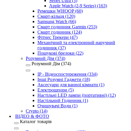
Series Ultra (3)
Apple Watch (2-9 Series) (163)
Ремешки WHOOP (60)
Смарт-кільця (120)
Samsung Watch (66)
Смарт годинник Garmin (253)
Смарт годинник (124)
Фітнес Трекери (47)
Механічний та електронний наручний
годинник (37)
Пошукові брелоки (22)
Розумний Дім (374)
Розумний Дім (374)
IP - Відеоспостереження (334)
Інші Розумні Гаджети (18)
Аксесуари для ванної кімнати (1)
Електрошпори (5)
Настільні LED лампи (портативні) (12)
Настільний Годинник (1)
Очищувачі Води (1)
Crypto (14)
ВІДЕО & ФОТО
Каталог товарів