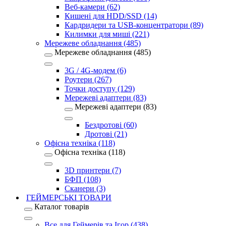
Веб-камери (62)
Кишені для HDD/SSD (14)
Кардридери та USB-концентратори (89)
Килимки для миші (221)
Мережеве обладнання (485)
Мережеве обладнання (485)
3G / 4G-модем (6)
Роутери (267)
Точки доступу (129)
Мережеві адаптери (83)
Мережеві адаптери (83)
Бездротові (60)
Дротові (21)
Офісна техніка (118)
Офісна техніка (118)
3D принтери (7)
БФП (108)
Сканери (3)
ГЕЙМЕРСЬКІ ТОВАРИ
Каталог товарів
Все для Геймерів та Ігор (438)