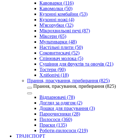
Кавоварки (116)
Кавомолки (50)
Кухонні комбайни (53)
Кухонні ножі (4)
М'ясорубки (32)
Мікрохвильові печі (87)
Міксери (65)
Мультиварки (48)
Настільні плити (50)
Соковитискачі (52)
Спінювач молока (5)
Сушіння для фруктів та овочів (21)
Тостери (90)
Хлібопічі (18)
Прання, прасування, прибирання (825)
Прання, прасування, прибирання (825)
Відпарювачі (78)
Догляд за одягом (2)
Дошки для прасування (3)
Пароочисники (28)
Пилососи (360)
Праски (135)
Роботи-пилососи (219)
ТРАНСПОРТ