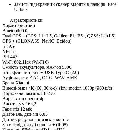
Захист: підекранний сканер відбитків пальців, Face
Unlock
Характеристики
Характеристики
Bluetooth
6.0
Dual GPS
+ (GPS: L1+L5, Galileo: E1+E5a, QZSS: L1+L5)
GPS
+ (GLONASS, NavIC, Beidou)
IrDA
є
NFC
є
PPI
447
Wi-Fi
802.11ax (Wi-Fi 6)
Ємність акумулятора, мА·год
5500
Інтерфейсний роз'єм
USB Type-C (2.0)
Аудіо-кодеки
AAC, OGG, WAV, AMR
Бренд
Xiaomi
Відеозйомка
4K (60, 30 к/с); slow motion 1080p (960 к/с)
Вбудована пам'ять, ГБ
256
Виріз в дисплеї
отвір
Висота, мм
163,2
Гарантія
12 міс
Діагональ, дюйми
6,83
Датчик регулювання яскравості
є
Захист від пилу і вологи
+ (IP68)
Кількість SIM-карт
SIM + eSIM