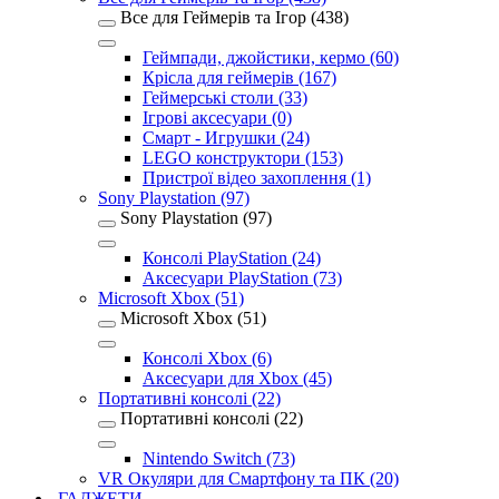
Все для Геймерів та Ігор (438)
Геймпади, джойстики, кермо (60)
Крісла для геймерів (167)
Геймерські столи (33)
Ігрові аксесуари (0)
Смарт - Игрушки (24)
LEGO конструктори (153)
Пристрої відео захоплення (1)
Sony Playstation (97)
Sony Playstation (97)
Консолі PlayStation (24)
Аксесуари PlayStation (73)
Microsoft Xbox (51)
Microsoft Xbox (51)
Консолі Xbox (6)
Аксесуари для Xbox (45)
Портативні консолі (22)
Портативні консолі (22)
Nintendo Switch (73)
VR Окуляри для Смартфону та ПК (20)
ГАДЖЕТИ