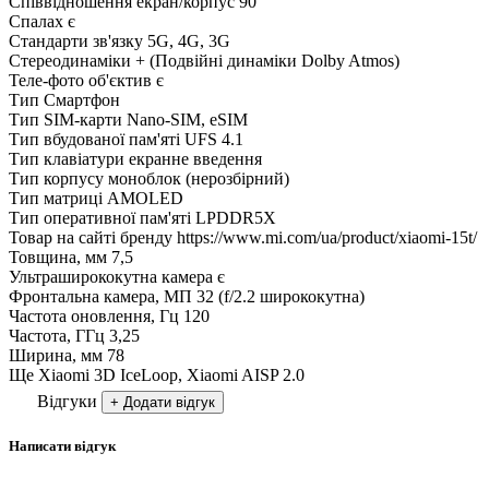
Співвідношення екран/корпус
90
Спалах
є
Стандарти зв'язку
5G, 4G, 3G
Стереодинаміки
+ (Подвійні динаміки Dolby Atmos)
Теле-фото об'єктив
є
Тип
Смартфон
Тип SIM-карти
Nano-SIM, eSIM
Тип вбудованої пам'яті
UFS 4.1
Тип клавіатури
екранне введення
Тип корпусу
моноблок (нерозбірний)
Тип матриці
AMOLED
Тип оперативної пам'яті
LPDDR5X
Товар на сайті бренду
https://www.mi.com/ua/product/xiaomi-15t/
Товщина, мм
7,5
Ультраширококутна камера
є
Фронтальна камера, МП
32 (f/2.2 ширококутна)
Частота оновлення, Гц
120
Частота, ГГц
3,25
Ширина, мм
78
Ще
Xiaomi 3D IceLoop, Xiaomi AISP 2.0
Відгуки
+ Додати відгук
Написати відгук