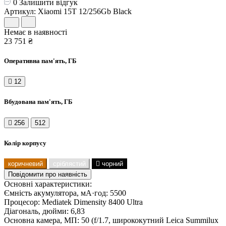
0
Залишити відгук
Артикул: Xiaomi 15T 12/256Gb Black
Немає в наявності
23 751 ₴
Оперативна пам'ять, ГБ
12
Вбудована пам'ять, ГБ
256
512
Колір корпусу
коричневий
сріблястий
чорний
Повідомити про наявність
Основні характеристики:
Ємність акумулятора, мА·год:
5500
Процесор:
Mediatek Dimensity 8400 Ultra
Діагональ, дюйми:
6,83
Основна камера, МП:
50 (f/1.7, ширококутний Leica Summilux