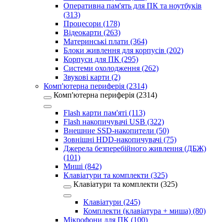
Оперативна пам'ять для ПК та ноутбуків
(313)
Процесори (178)
Відеокарти (263)
Материнські плати (364)
Блоки живлення для корпусів (202)
Корпуси для ПК (295)
Системи охолодження (262)
Звукові карти (2)
Комп'ютерна периферія (2314)
Комп'ютерна периферія (2314)
Flash карти пам'яті (113)
Flash накопичувачі USB (322)
Внешние SSD-накопители (50)
Зовнішні HDD-накопичувачі (75)
Джерела безперебійного живлення (ДБЖ)
(101)
Миші (842)
Клавіатури та комплекти (325)
Клавіатури та комплекти (325)
Клавіатури (245)
Комплекти (клавіатура + миша) (80)
Мікрофони для ПК (100)