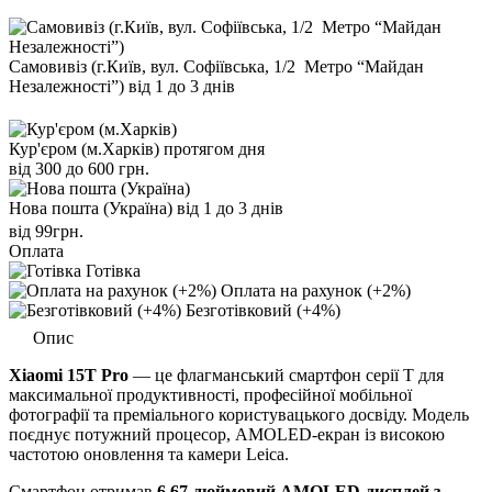
Самовивіз (г.Київ, вул. Софіївська, 1/2 Метро “Майдан
Незалежності”)
від 1 до 3 днів
Кур'єром (м.Харків)
протягом дня
від 300 до 600 грн.
Нова пошта (Україна)
від 1 до 3 днів
від 99грн.
Оплата
Готівка
Оплата на рахунок (+2%)
Безготівковий (+4%)
Опис
Xiaomi 15T Pro
— це флагманський смартфон серії T для
максимальної продуктивності, професійної мобільної
фотографії та преміального користувацького досвіду. Модель
поєднує потужний процесор, AMOLED-екран із високою
частотою оновлення та камери Leica.
Смартфон отримав
6,67-дюймовий AMOLED-дисплей з