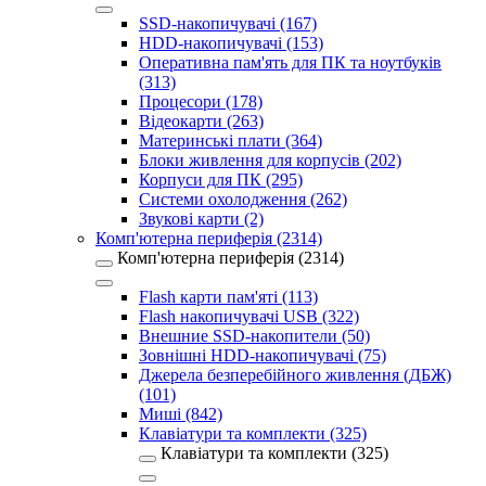
SSD-накопичувачі (167)
HDD-накопичувачі (153)
Оперативна пам'ять для ПК та ноутбуків
(313)
Процесори (178)
Відеокарти (263)
Материнські плати (364)
Блоки живлення для корпусів (202)
Корпуси для ПК (295)
Системи охолодження (262)
Звукові карти (2)
Комп'ютерна периферія (2314)
Комп'ютерна периферія (2314)
Flash карти пам'яті (113)
Flash накопичувачі USB (322)
Внешние SSD-накопители (50)
Зовнішні HDD-накопичувачі (75)
Джерела безперебійного живлення (ДБЖ)
(101)
Миші (842)
Клавіатури та комплекти (325)
Клавіатури та комплекти (325)