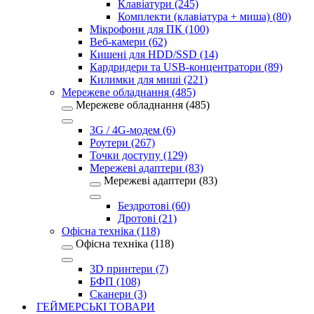
Клавіатури (245)
Комплекти (клавіатура + миша) (80)
Мікрофони для ПК (100)
Веб-камери (62)
Кишені для HDD/SSD (14)
Кардридери та USB-концентратори (89)
Килимки для миші (221)
Мережеве обладнання (485)
Мережеве обладнання (485)
3G / 4G-модем (6)
Роутери (267)
Точки доступу (129)
Мережеві адаптери (83)
Мережеві адаптери (83)
Бездротові (60)
Дротові (21)
Офісна техніка (118)
Офісна техніка (118)
3D принтери (7)
БФП (108)
Сканери (3)
ГЕЙМЕРСЬКІ ТОВАРИ