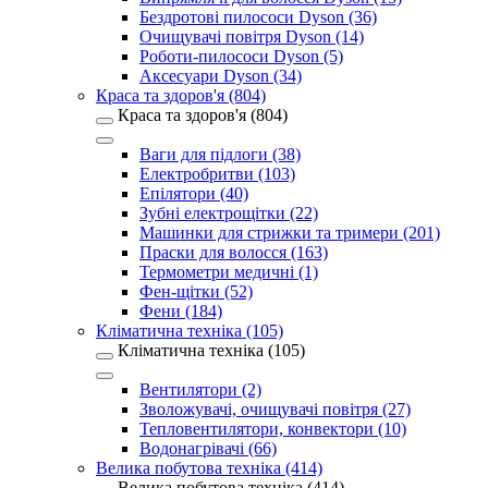
Бездротові пилососи Dyson (36)
Очищувачі повітря Dyson (14)
Роботи-пилососи Dyson (5)
Аксесуари Dyson (34)
Краса та здоров'я (804)
Краса та здоров'я (804)
Ваги для підлоги (38)
Електробритви (103)
Епілятори (40)
Зубні електрощітки (22)
Машинки для стрижки та тримери (201)
Праски для волосся (163)
Термометри медичні (1)
Фен-щітки (52)
Фени (184)
Кліматична техніка (105)
Кліматична техніка (105)
Вентилятори (2)
Зволожувачі, очищувачі повітря (27)
Тепловентилятори, конвектори (10)
Водонагрівачі (66)
Велика побутова техніка (414)
Велика побутова техніка (414)