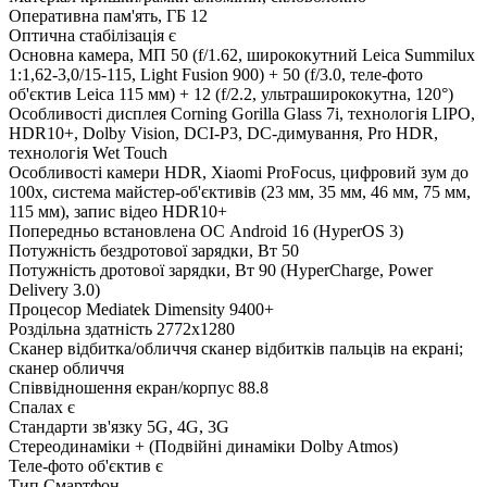
Оперативна пам'ять, ГБ
12
Оптична стабілізація
є
Основна камера, МП
50 (f/1.62, ширококутний Leica Summilux
1:1,62-3,0/15-115, Light Fusion 900) + 50 (f/3.0, теле-фото
об'єктив Leica 115 мм) + 12 (f/2.2, ультраширококутна, 120°)
Особливості дисплея
Corning Gorilla Glass 7i, технологія LIPO,
HDR10+, Dolby Vision, DCI-P3, DC-димування, Pro HDR,
технологія Wet Touch
Особливості камери
HDR, Xiaomi ProFocus, цифровий зум до
100x, система майстер-об'єктивів (23 мм, 35 мм, 46 мм, 75 мм,
115 мм), запис відео HDR10+
Попередньо встановлена ОС
Android 16 (HyperOS 3)
Потужність бездротової зарядки, Вт
50
Потужність дротової зарядки, Вт
90 (HyperCharge, Power
Delivery 3.0)
Процесор
Mediatek Dimensity 9400+
Роздільна здатність
2772x1280
Сканер відбитка/обличчя
сканер відбитків пальців на екрані;
сканер обличчя
Співвідношення екран/корпус
88.8
Спалах
є
Стандарти зв'язку
5G, 4G, 3G
Стереодинаміки
+ (Подвійні динаміки Dolby Atmos)
Теле-фото об'єктив
є
Тип
Смартфон