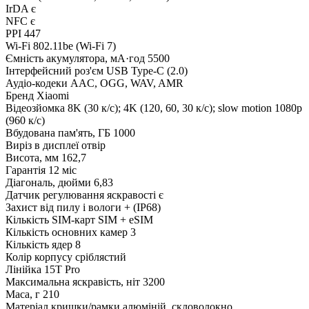
IrDA
є
NFC
є
PPI
447
Wi-Fi
802.11be (Wi-Fi 7)
Ємність акумулятора, мА·год
5500
Інтерфейсний роз'єм
USB Type-C (2.0)
Аудіо-кодеки
AAC, OGG, WAV, AMR
Бренд
Xiaomi
Відеозйомка
8K (30 к/с); 4K (120, 60, 30 к/с); slow motion 1080p
(960 к/с)
Вбудована пам'ять, ГБ
1000
Виріз в дисплеї
отвір
Висота, мм
162,7
Гарантія
12 міс
Діагональ, дюйми
6,83
Датчик регулювання яскравості
є
Захист від пилу і вологи
+ (IP68)
Кількість SIM-карт
SIM + eSIM
Кількість основних камер
3
Кількість ядер
8
Колір корпусу
сріблястий
Лінійка
15T Pro
Максимальна яскравість, ніт
3200
Маса, г
210
Матеріал кришки/рамки
алюміній, скловолокно