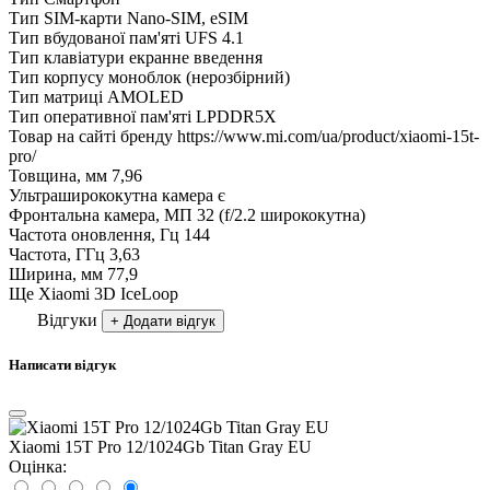
Тип SIM-карти
Nano-SIM, eSIM
Тип вбудованої пам'яті
UFS 4.1
Тип клавіатури
екранне введення
Тип корпусу
моноблок (нерозбірний)
Тип матриці
AMOLED
Тип оперативної пам'яті
LPDDR5X
Товар на сайті бренду
https://www.mi.com/ua/product/xiaomi-15t-
pro/
Товщина, мм
7,96
Ультраширококутна камера
є
Фронтальна камера, МП
32 (f/2.2 ширококутна)
Частота оновлення, Гц
144
Частота, ГГц
3,63
Ширина, мм
77,9
Ще
Xiaomi 3D IceLoop
Відгуки
+ Додати відгук
Написати відгук
Xiaomi 15T Pro 12/1024Gb Titan Gray EU
Оцінка: