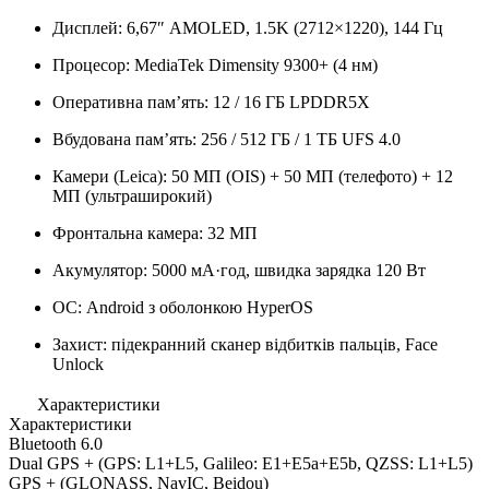
Дисплей: 6,67″ AMOLED, 1.5K (2712×1220), 144 Гц
Процесор: MediaTek Dimensity 9300+ (4 нм)
Оперативна пам’ять: 12 / 16 ГБ LPDDR5X
Вбудована пам’ять: 256 / 512 ГБ / 1 ТБ UFS 4.0
Камери (Leica): 50 МП (OIS) + 50 МП (телефото) + 12
МП (ультраширокий)
Фронтальна камера: 32 МП
Акумулятор: 5000 мА·год, швидка зарядка 120 Вт
ОС: Android з оболонкою HyperOS
Захист: підекранний сканер відбитків пальців, Face
Unlock
Характеристики
Характеристики
Bluetooth
6.0
Dual GPS
+ (GPS: L1+L5, Galileo: E1+E5a+E5b, QZSS: L1+L5)
GPS
+ (GLONASS, NavIC, Beidou)