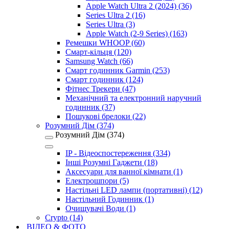
Apple Watch Ultra 2 (2024) (36)
Series Ultra 2 (16)
Series Ultra (3)
Apple Watch (2-9 Series) (163)
Ремешки WHOOP (60)
Смарт-кільця (120)
Samsung Watch (66)
Смарт годинник Garmin (253)
Смарт годинник (124)
Фітнес Трекери (47)
Механічний та електронний наручний
годинник (37)
Пошукові брелоки (22)
Розумний Дім (374)
Розумний Дім (374)
IP - Відеоспостереження (334)
Інші Розумні Гаджети (18)
Аксесуари для ванної кімнати (1)
Електрошпори (5)
Настільні LED лампи (портативні) (12)
Настільний Годинник (1)
Очищувачі Води (1)
Crypto (14)
ВІДЕО & ФОТО