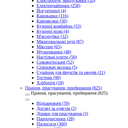
Електропечі, мінідуховки (20)
Електрочайники (250)
Йогуртниці (4)
Кавоварки (116)
Кавомолки (50)
Кухонні комбайни (53)
Кухонні ножі (4)
М'ясорубки (32)
Мікрохвильові печі (87)
Міксери (65)
Мультиварки (48)
Настільні плити (50)
Соковитискачі (52)
Спінювач молока (5)
Сушіння для фруктів та овочів (21)
Тостери (90)
Хлібопічі (18)
Прання, прасування, прибирання (825)
Прання, прасування, прибирання (825)
Відпарювачі (78)
Догляд за одягом (2)
Дошки для прасування (3)
Пароочисники (28)
Пилососи (360)