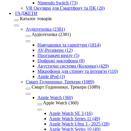
Nintendo Switch (73)
VR Окуляри для Смартфону та ПК (20)
ГАДЖЕТИ
Каталог товарів
Аудіотехніка (2381)
Аудіотехніка (2381)
Навушники та гарнітури (1814)
AV-Ресивери (12)
Програвачі вінілу (5)
Цифрові диктофони (8)
Акустичні системи (Колонки) (429)
Мікрофони для стриму та інтерв'ю (110)
Apple iPod (3)
Смарт Годинники, Трекери (1089)
Смарт Годинники, Трекери (1089)
Apple Watch (360)
Apple Watch (360)
Apple Watch SE 3 (16)
Apple Watch Series 11 (49)
Apple Watch Ultra 3 - 2025 (28)
Apple Watch Series 10 (49)