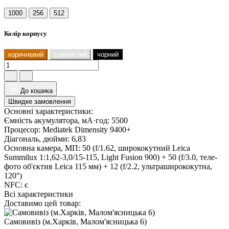
1000
256
512
Колір корпусу
коричневий
сріблястий
чорний
До кошика
Швидке замовлення
Основні характеристики:
Ємність акумулятора, мА·год:
5500
Процесор:
Mediatek Dimensity 9400+
Діагональ, дюйми:
6,83
Основна камера, МП:
50 (f/1.62, ширококутний Leica
Summilux 1:1,62-3,0/15-115, Light Fusion 900) + 50 (f/3.0, теле-
фото об'єктив Leica 115 мм) + 12 (f/2.2, ультраширококутна,
120°)
NFC:
є
Всі характеристики
Доставимо цей товар:
Самовивіз (м.Харків, Малом'ясницька 6)