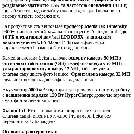
роздільною здатністю 1.5K та частотою оновлення 144 Гц
,
що забезпечує надзвичайну плавність, яскраві кольори та
високу чіткість зображення.
За продуктивність відповідає
процесор MediaTek Dimensity
9300+
, виготовлений за 4-нм техпроцесом. У поєднанні з
до
16 ГБ оперативної пам’яті LPDDR5X
та
швидким
накопичувачем UFS 4.0 до 1 ТБ
смартфон легко
справляється з іграми та багатозадачністю.
Камерна система Leica включає
основну камеру 50 МП з
оптичною стабілізацією (OIS)
,
телефото-модуль 50 МП
і
ультраширококутну камеру 12 МП
, забезпечуючи
флагманську якість фото й відео.
Фронтальна камера 32 МП
ідеально підходить для селфі та відеодзвінків.
Акумулятор
5000 мА·год
гарантує тривалу автономну роботу,
а
надшвидка зарядка 120 Вт HyperCharge
дозволяє зарядити
смартфон за лічені хвилини.
Xiaomi 15T Pro
— відмінний вибір для тих, хто хоче
флагманський рівень потужності та камери Leica без
переплати за Ultra-модель.
Основні характеристики: