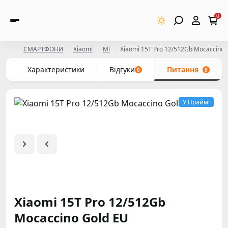
0
СМАРТФОНИ
Xiaomi
Mi
Xiaomi 15T Pro 12/512Gb Mocaccino 
с
Характеристики
Відгуки
Питання
0
0
У Праймі
Xiaomi 15T Pro 12/512Gb
Mocaccino Gold EU