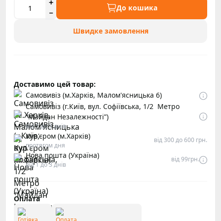
До кошика
Швидке замовлення
Доставимо цей товар:
Самовивіз (м.Харків, Малом'ясницька 6)
Самовивіз (г.Київ, вул. Софіївська, 1/2 Метро
“Майдан Незалежності”)
від 1 до 3 днів
Кур'єром (м.Харків)
від 300 до 600 грн.
протягом дня
Нова пошта (Україна)
від 99грн.
від 1 до 3 днів
Оплата