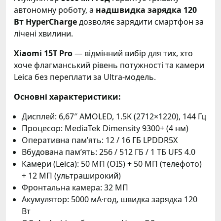
автономну роботу, а
надшвидка зарядка 120
Вт HyperCharge
дозволяє зарядити смартфон за
лічені хвилини.
Xiaomi 15T Pro
— відмінний вибір для тих, хто
хоче флагманський рівень потужності та камери
Leica без переплати за Ultra-модель.
Основні характеристики:
Дисплей: 6,67″ AMOLED, 1.5K (2712×1220), 144 Гц
Процесор: MediaTek Dimensity 9300+ (4 нм)
Оперативна пам’ять: 12 / 16 ГБ LPDDR5X
Вбудована пам’ять: 256 / 512 ГБ / 1 ТБ UFS 4.0
Камери (Leica): 50 МП (OIS) + 50 МП (телефото)
+ 12 МП (ультраширокий)
Фронтальна камера: 32 МП
Акумулятор: 5000 мА·год, швидка зарядка 120
Вт