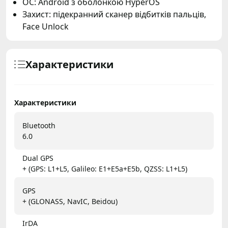
ОС: Android з оболонкою HyperOS
Захист: підекранний сканер відбитків пальців,
Face Unlock
Характеристики
Характеристики
Bluetooth
6.0
Dual GPS
+ (GPS: L1+L5, Galileo: E1+E5a+E5b, QZSS: L1+L5)
GPS
+ (GLONASS, NavIC, Beidou)
IrDA