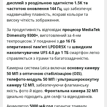
дисплей з роздільною здатністю 1.5K та
частотою оновлення 144 Гц
, що забезпечує
надзвичайну плавність, яскраві кольори та
високу чіткість зображення.
За продуктивність відповідає
процесор MediaTek
Dimensity 9300+
, виготовлений за 4-нм
техпроцесом. У поєднанні з
до 16 ГБ
оперативної пам’яті LPDDR5X
та
швидким
накопичувачем UFS 4.0 до 1 ТБ
смартфон легко
справляється з іграми та багатозадачністю.
Камерна система Leica включає
основну камеру
50 МП з оптичною стабілізацією (OIS)
,
телефото-модуль 50 МП
і
ультраширококутну
камеру 12 МП
, забезпечуючи флагманську
якість фото й відео.
Фронтальна камера 32 МП
ідеально підходить для селфі та відеодзвінків.
Акумулятор
5000 мА·год
гарантує тривалу