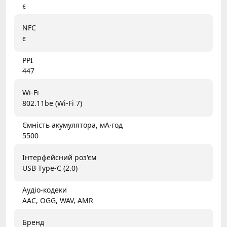
є
NFC
є
PPI
447
Wi-Fi
802.11be (Wi-Fi 7)
Ємність акумулятора, мА·год
5500
Інтерфейсний роз'єм
USB Type-C (2.0)
Аудіо-кодеки
AAC, OGG, WAV, AMR
Бренд