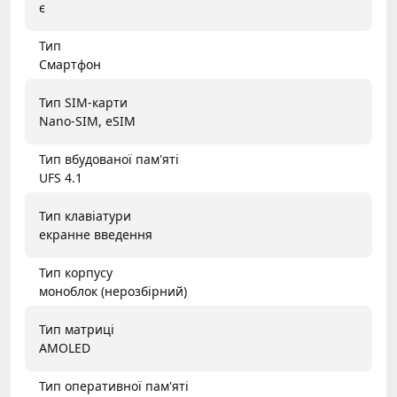
є
Тип
Смартфон
Тип SIM-карти
Nano-SIM, eSIM
Тип вбудованої пам'яті
UFS 4.1
Тип клавіатури
екранне введення
Тип корпусу
моноблок (нерозбірний)
Тип матриці
AMOLED
Тип оперативної пам'яті