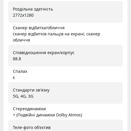
Роздільна здатність
2772x1280
Сканер відбитка/обличчя
сканер відбитків пальців на екрані; сканер
обличчя
Співвідношення екран/корпус
88.8
Спалах
є
Стандарти зв'язку
5G, 4G, 3G
Стереодинаміки
+ (Подвійні динаміки Dolby Atmos)
Теле-фото об'єктив