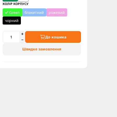
КОЛІР КОРПУСУ
Green
блакитний
рожевий
чорний
До кошика
Швидке замовлення