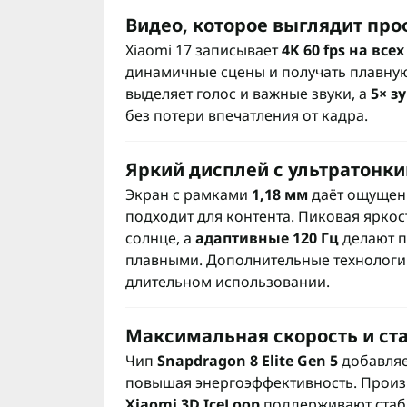
Видео, которое выглядит пр
Xiaomi 17 записывает
4K 60 fps на вс
динамичные сцены и получать плавну
выделяет голос и важные звуки, а
5× з
без потери впечатления от кадра.
Яркий дисплей с ультратонк
Экран с рамками
1,18 мм
даёт ощущени
подходит для контента. Пиковая ярко
солнце, а
адаптивные 120 Гц
делают п
плавными. Дополнительные технологи
длительном использовании.
Максимальная скорость и ст
Чип
Snapdragon 8 Elite Gen 5
добавляе
повышая энергоэффективность. Произ
Xiaomi 3D IceLoop
поддерживают стаби