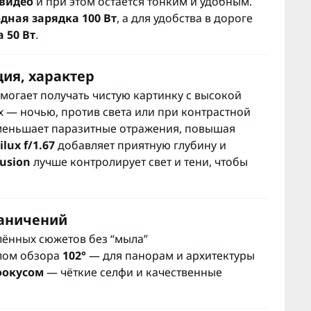
 видео
и при этом остаётся тонким и удобным.
дная зарядка 100 Вт
, а для удобства в дороге
 50 Вт
.
ция, характер
могает получать чистую картинку с высокой
 — ночью, против света или при контрастной
уменьшает паразитные отражения, повышая
lux f/1.67
добавляет приятную глубину и
Fusion
лучше контролирует свет и тени, чтобы
раничений
лённых сюжетов без “мыла”
лом обзора
102°
— для панорам и архитектуры
фокусом
— чёткие селфи и качественные