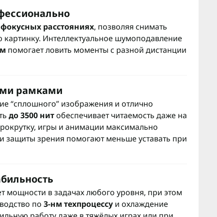
офессионально
ех фокусных расстояниях
, позволяя снимать
ю картинку. Интеллектуальное шумоподавление
ум
помогает ловить моменты с разной дистанции
ими рамками
е “сплошного” изображения и отлично
сть
до 3500 нит
обеспечивает читаемость даже на
рокрутку, игры и анимации максимально
и защиты зрения помогают меньше уставать при
абильность
т мощности в задачах любого уровня, при этом
водство по
3-нм техпроцессу
и охлаждение
льную работу даже в тяжёлых играх или при