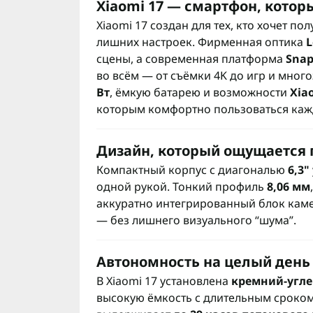
Xiaomi 17 — смартфон, котор
Xiaomi 17 создан для тех, кто хочет по
лишних настроек. Фирменная оптика
L
сцены, а современная платформа
Snap
во всём — от съёмки 4K до игр и мног
Вт
, ёмкую батарею и возможности
Xia
которым комфортно пользоваться каж
Дизайн, который ощущается
Компактный корпус с диагональю
6,3"
одной рукой. Тонкий профиль
8,06 мм
аккуратно интегрированный блок каме
— без лишнего визуального “шума”.
Автономность на целый день
В Xiaomi 17 установлена
кремний-угле
высокую ёмкость с длительным сроком