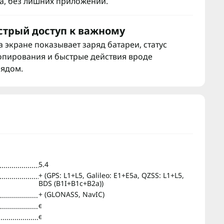
а, без лишних приложений.
стрый доступ к важному
экране показывает заряд батареи, статус
опирования и быстрые действия вроде
лядом.
5.4
+ (GPS: L1+L5, Galileo: E1+E5a, QZSS: L1+L5,
BDS (B1I+B1c+B2a))
+ (GLONASS, NavIC)
є
є