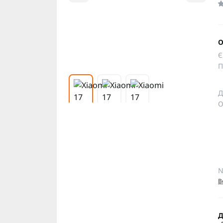
О
Є
П
Д
О
N
В
Д