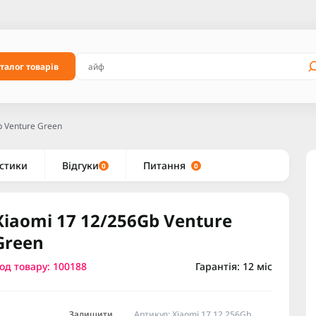
талог товарів
b Venture Green
стики
Відгуки
Питання
0
0
Xiaomi 17 12/256Gb Venture
Green
од товару: 100188
Гарантія: 12 міс
Залишити
Артикул: Xiaomi 17 12.256Gb