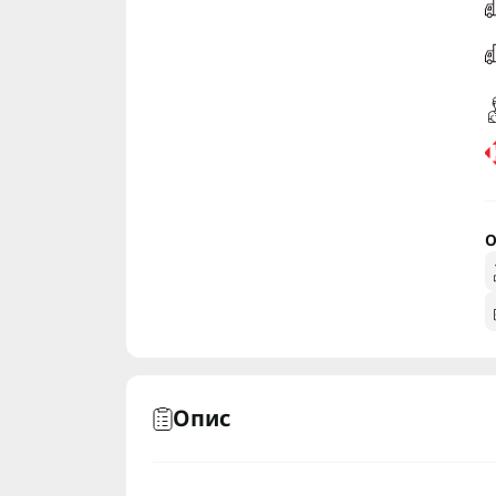
О
Опис