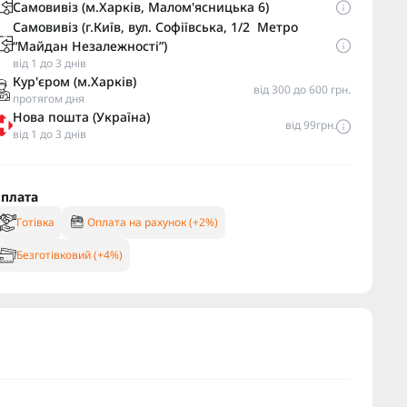
Самовивіз (м.Харків, Малом'ясницька 6)
Самовивіз (г.Київ, вул. Софіївська, 1/2 Метро
“Майдан Незалежності”)
від 1 до 3 днів
Кур'єром (м.Харків)
від 300 до 600 грн.
протягом дня
Нова пошта (Україна)
від 99грн.
від 1 до 3 днів
плата
Готівка
Оплата на рахунок (+2%)
Безготівковий (+4%)