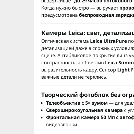
выдерживает
до 29 часов потокового
Когда нужно быстро — выручает
прово
предусмотрена
беспроводная зарядка
Камеры Leica: свет, детализа
Оптическая система
Leica UltraPure
по
детализацией даже в сложных условиях
сцене. Антибликовое покрытие линз 
контрастность, а объектив
Leica Summi
выразительность кадру. Сенсор
Light 
важные детали не терялись.
Творческий фотоблок без ог
Телеобъектив
с
5× зумом
— для уда
Сверхширокоугольная камера
с уг
Фронтальная камера 50 Мп с авто
видеозвонки