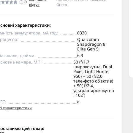
0
відгук
Green
сновні характеристики:
мність акумулятора, мА·год:
6330
роцесор:
Qualcomm
Snapdragon 8
Elite Gen 5
іагональ, дюйми:
6,3
сновна камера, МП:
50 (f/1.7,
ширококутна, Dual
Pixel, Light Hunter
950) + 50 (f/2.0,
теле-фото об'єктив)
+ 50( f/2.4,
ультраширококутна
, 102˚)
FC:
є
сі характеристики
оставимо цей товар: