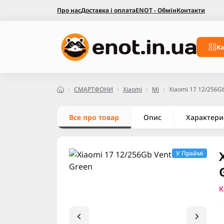
Про нас
Доставка і оплата
ENOT - Обмін
Контакти
Ка
СМАРТФОНИ
Xiaomi
Mi
Xiaomi 17 12/256G
Все про товар
Опис
Характери
У Праймі
К