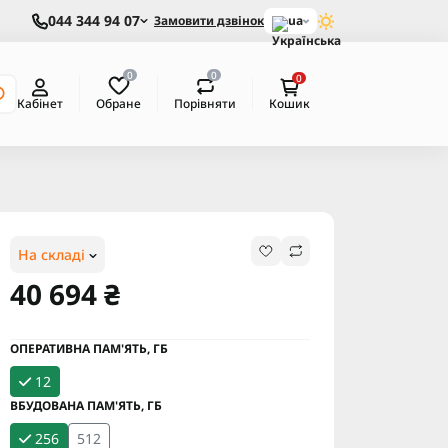
044 344 94 07
Замовити дзвінок
ua
0
0
0
Обране
Порівняти
Кабінет
Кошик
На складі
40 694 ₴
ОПЕРАТИВНА ПАМ'ЯТЬ, ГБ
12
ВБУДОВАНА ПАМ'ЯТЬ, ГБ
256
512