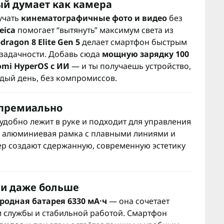
ый думает как камера
лучать
кинематографичные фото и видео
без
eica
помогает “вытянуть” максимум света из
dragon 8 Elite Gen 5
делает смартфон быстрым
озадачности. Добавь сюда
мощную зарядку 100
omi HyperOS с ИИ
— и ты получаешь устройство,
дый день, без компромиссов.
 премиально
удобно лежит в руке и подходит для управления
, алюминиевая рамка с плавными линиями и
р создают сдержанную, современную эстетику
 и даже больше
родная батарея 6330 мА·ч
— она сочетает
 службы и стабильной работой. Смартфон