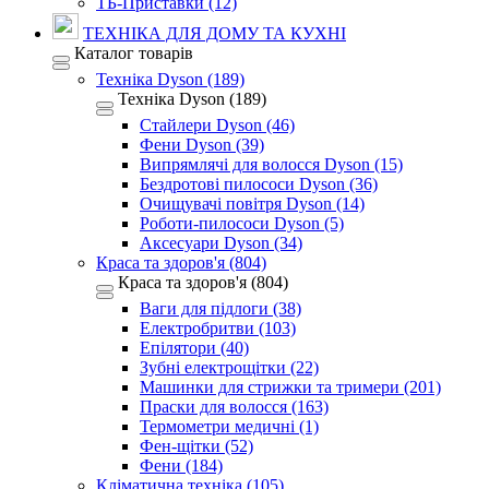
ТБ-Приставки (12)
ТЕХНІКА ДЛЯ ДОМУ ТА КУХНІ
Каталог товарів
Техніка Dyson (189)
Техніка Dyson (189)
Стайлери Dyson (46)
Фени Dyson (39)
Випрямлячі для волосся Dyson (15)
Бездротові пилососи Dyson (36)
Очищувачі повітря Dyson (14)
Роботи-пилососи Dyson (5)
Аксесуари Dyson (34)
Краса та здоров'я (804)
Краса та здоров'я (804)
Ваги для підлоги (38)
Електробритви (103)
Епілятори (40)
Зубні електрощітки (22)
Машинки для стрижки та тримери (201)
Праски для волосся (163)
Термометри медичні (1)
Фен-щітки (52)
Фени (184)
Кліматична техніка (105)