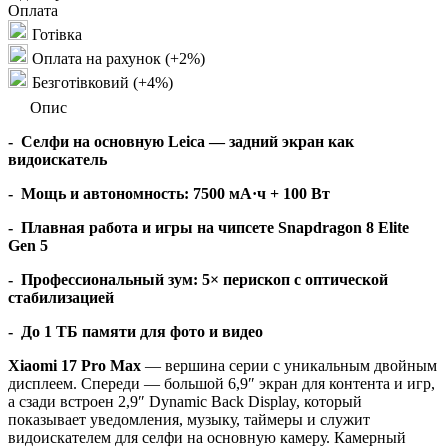
Оплата
Готівка
Оплата на рахунок (+2%)
Безготівковий (+4%)
Опис
- Селфи на основную Leica — задний экран как
видоискатель
- Мощь и автономность: 7500 мА·ч + 100 Вт
- Плавная работа и игры на чипсете Snapdragon 8 Elite
Gen 5
- Профессиональный зум: 5× перископ с оптической
стабилизацией
- До 1 ТБ памяти для фото и видео
Xiaomi 17 Pro Max
— вершина серии с уникальным двойным
дисплеем. Спереди — большой 6,9″ экран для контента и игр,
а сзади встроен 2,9″ Dynamic Back Display, который
показывает уведомления, музыку, таймеры и служит
видоискателем для селфи на основную камеру. Камерный