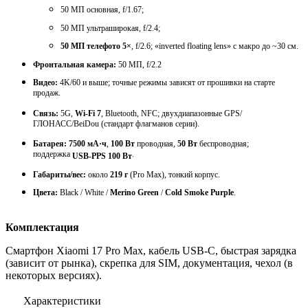
50 МП основная, f/1.67;
50 МП ультраширокая, f/2.4;
50 МП телефото 5×
, f/
2.6
; «inverted floating lens» с макро до ~
3
0 см.
Фронтальная камера:
50 МП, f/2.2
Видео:
4K/60 и выше; точные режимы зависят от прошивки на старте
продаж.
Связь:
5G,
Wi-Fi 7
, Bluetooth, NFC; двухдиапазонные GPS/
ГЛОНАСС/BeiDou (стандарт флагманов серии).
Батарея:
7500 мА·ч
,
100 Вт
проводная,
50 Вт
беспроводная;
поддержка
.
USB-PPS 100 Вт
Габариты/вес:
около
219 г
(Pro
Max
), тонкий корпус.
Цвета
:
Black / White /
Merino Green
/
Cold Smoke Purple
.
Комплектация
Смартфон Xiaomi 17 Pro
Max
, кабель USB-C, быстрая зарядка
(зависит от рынка), скрепка для SIM, документация, чехол (в
некоторых версиях).
Характеристики