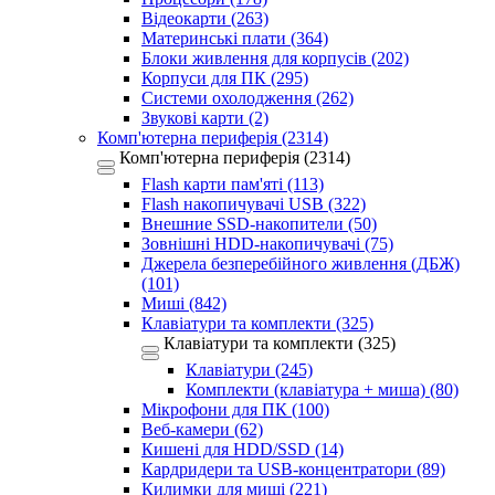
Відеокарти (263)
Материнські плати (364)
Блоки живлення для корпусів (202)
Корпуси для ПК (295)
Системи охолодження (262)
Звукові карти (2)
Комп'ютерна периферія (2314)
Комп'ютерна периферія (2314)
Flash карти пам'яті (113)
Flash накопичувачі USB (322)
Внешние SSD-накопители (50)
Зовнішні HDD-накопичувачі (75)
Джерела безперебійного живлення (ДБЖ)
(101)
Миші (842)
Клавіатури та комплекти (325)
Клавіатури та комплекти (325)
Клавіатури (245)
Комплекти (клавіатура + миша) (80)
Мікрофони для ПК (100)
Веб-камери (62)
Кишені для HDD/SSD (14)
Кардридери та USB-концентратори (89)
Килимки для миші (221)