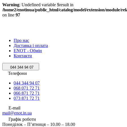
Warning
: Undefined variable $result in
/home2/enotinua/public_html/catalog/model/extension/module/r
on line
97
Про нас
Доставка і оплата
ENOT - Обмін
Контакти
044 344 94 07
Телефони
044 344 94 07
068 071 72 71
066 871 72 71
073 871 72 71
E-mail
mail@enot.in.ua
Графік роботи
Понеділок – П’ятниця – 10.00 – 18.00