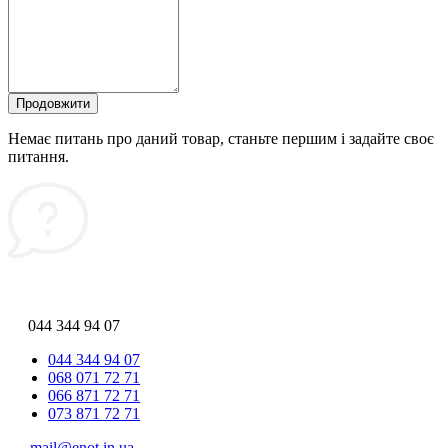
Продовжити
Немає питань про даний товар, станьте першим і задайте своє
питання.
044 344 94 07
044 344 94 07
068 071 72 71
066 871 72 71
073 871 72 71
mail@enot.in.ua