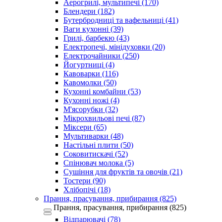
Аерогрилі, мультипечі (170)
Блендери (182)
Бутербродниці та вафельниці (41)
Ваги кухонні (39)
Грилі, барбекю (43)
Електропечі, мінідуховки (20)
Електрочайники (250)
Йогуртниці (4)
Кавоварки (116)
Кавомолки (50)
Кухонні комбайни (53)
Кухонні ножі (4)
М'ясорубки (32)
Мікрохвильові печі (87)
Міксери (65)
Мультиварки (48)
Настільні плити (50)
Соковитискачі (52)
Спінювач молока (5)
Сушіння для фруктів та овочів (21)
Тостери (90)
Хлібопічі (18)
Прання, прасування, прибирання (825)
Прання, прасування, прибирання (825)
Відпарювачі (78)