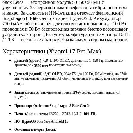
блок Leica — это тройной модуль 50+50+50 МП с
улучшенным 5× перископным телефото для гибридного зума
и макро. За скорость и ИИ-функции отвечает флагманский
Snapdragon 8 Elite Gen 5 в паре с HyperOS 3. Аккумулятор
7500 мА·ч обеспечивает длительную автономность, а 100 Вт
проводная и 50 Вт беспроводная зарядки быстро возвращают
устройство в строй. Доступны конфигурации памяти до 16 ГБ
/ 1 ТБ — всё для тех, кто хочет максимум в одном смартфоне.
Характеристики (Xiaomi 17 Pro
Max
)
Дисплей (фронт):
6,9″ LTPO OLED, адаптивные 1–120 Гц, высокая пик-
яркость (до
по материалам серии).
≈3500 нит
Дисплей (задний):
2,9″ OLED
, 904×572, до 120 Гц, DC-dimming, до 3500
нит; уведомления, виджеты, AI-обои, управление музыкой, превью камеры/
селфи.
Защита/корпус:
алюминиевые грани;
IP69
(серия; глубина зависит от
модели).
Процессор
:
Qualcomm
Snapdragon 8 Elite Gen 5
.
Память/накопитель:
12/256, 12/512, 16/512,
16/1 ТБ
.
ПО:
HyperOS 3
на базе
Android 16
.
Основные камеры (Leica):