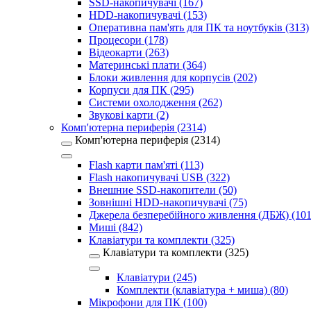
SSD-накопичувачі (167)
HDD-накопичувачі (153)
Оперативна пам'ять для ПК та ноутбуків (313)
Процесори (178)
Відеокарти (263)
Материнські плати (364)
Блоки живлення для корпусів (202)
Корпуси для ПК (295)
Системи охолодження (262)
Звукові карти (2)
Комп'ютерна периферія (2314)
Комп'ютерна периферія (2314)
Flash карти пам'яті (113)
Flash накопичувачі USB (322)
Внешние SSD-накопители (50)
Зовнішні HDD-накопичувачі (75)
Джерела безперебійного живлення (ДБЖ) (101
Миші (842)
Клавіатури та комплекти (325)
Клавіатури та комплекти (325)
Клавіатури (245)
Комплекти (клавіатура + миша) (80)
Мікрофони для ПК (100)