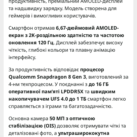
продуктивність, преміальний AMOLED-дисплей
та надшвидку зарядку. Модель створена для
геймерів і вимогливих користувачів.
Смартфон отримав
6,67-дюймовий AMOLED-
екран з 2K-роздільною здатністю та частотою
оновлення 120 Гц
. Дисплей забезпечує високу
чіткість, глибокі кольори та плавну анімацію
інтерфейсу.
За продуктивність відповідає
процесор
Qualcomm Snapdragon 8 Gen 3
, виготовлений за
4-нм техпроцесом. У поєднанні з
до 16 ГБ
оперативної пам’яті LPDDR5X
та
швидким
накопичувачем UFS 4.0 до 1 ТБ
смартфон легко
справляється з іграми та багатозадачністю.
Основна камера
50 МП з оптичною
стабілізацією (OIS)
дозволяє отримувати чіткі та
деталізовані фото, а
ультраширококутна