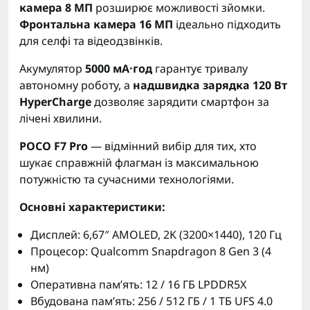
камера 8 МП
розширює можливості зйомки.
Фронтальна камера 16 МП
ідеально підходить
для селфі та відеодзвінків.
Акумулятор
5000 мА·год
гарантує тривалу
автономну роботу, а
надшвидка зарядка 120 Вт
HyperCharge
дозволяє зарядити смартфон за
лічені хвилини.
POCO F7 Pro
— відмінний вибір для тих, хто
шукає справжній флагман із максимальною
потужністю та сучасними технологіями.
Основні характеристики:
Дисплей: 6,67″ AMOLED, 2K (3200×1440), 120 Гц
Процесор: Qualcomm Snapdragon 8 Gen 3 (4
нм)
Оперативна пам’ять: 12 / 16 ГБ LPDDR5X
Вбудована пам’ять: 256 / 512 ГБ / 1 ТБ UFS 4.0