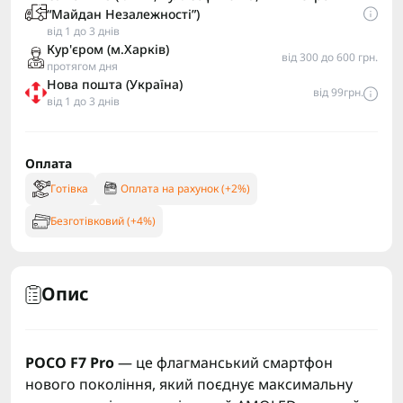
“Майдан Незалежності”)
від 1 до 3 днів
Кур'єром (м.Харків)
від 300 до 600 грн.
протягом дня
Нова пошта (Україна)
від 99грн.
від 1 до 3 днів
Оплата
Готівка
Оплата на рахунок (+2%)
Безготівковий (+4%)
Опис
POCO F7 Pro
— це флагманський смартфон
нового покоління, який поєднує максимальну