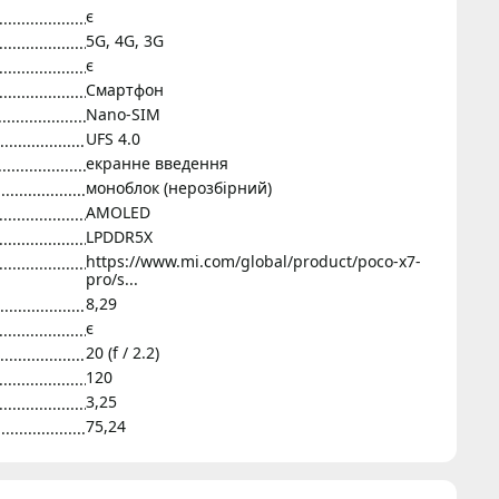
є
5G, 4G, 3G
є
Смартфон
Nano-SIM
UFS 4.0
екранне введення
моноблок (нерозбірний)
AMOLED
LPDDR5X
https://www.mi.com/global/product/poco-x7-
pro/s...
8,29
є
20 (f / 2.2)
120
3,25
75,24