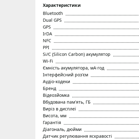
Характеристики
Bluetooth
Dual GPS
GPS
IrDA
NFC
PPI
Si/C (Silicon Carbon) акумулятор
Wi-Fi
Ємність акумулятора, мА·год
Інтерфейсний роз'єм
Аудіо-кодеки
Бренд
Відеозйомка
Вбудована пам'ять, ГБ
Виріз в дисплеї
Висота, мм
Гарантія
Діагональ, дюйми
Датчик регулювання яскравості