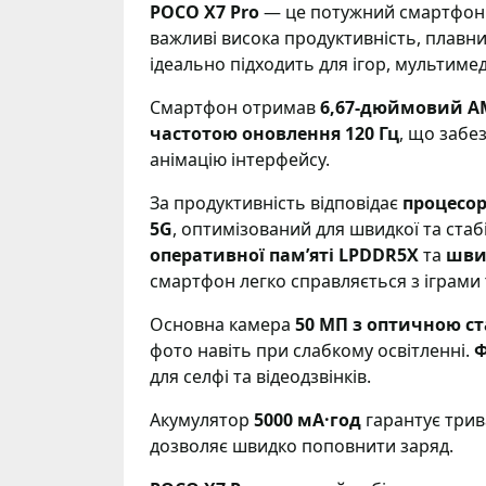
POCO X7 Pro
— це потужний смартфон с
важливі висока продуктивність, плавн
ідеально підходить для ігор, мультиме
Смартфон отримав
6,67-дюймовий AM
частотою оновлення 120 Гц
, що забез
анімацію інтерфейсу.
За продуктивність відповідає
процесор
5G
, оптимізований для швидкої та стаб
оперативної пам’яті LPDDR5X
та
шви
смартфон легко справляється з іграми 
Основна камера
50 МП з оптичною ста
фото навіть при слабкому освітленні.
Ф
для селфі та відеодзвінків.
Акумулятор
5000 мА·год
гарантує трив
дозволяє швидко поповнити заряд.