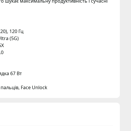
то шукає максимальну продуктивність і сучасні
20), 120 Гц
tra (5G)
5X
.0
ядка 67 Вт
 пальців, Face Unlock