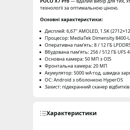
POCO X7 Pro
— вдалий вибір для тих, х
технології за оптимальною ціною.
Основні характеристики:
Дисплей: 6,67″ AMOLED, 1.5K (2712×12
Процесор: MediaTek Dimensity 8400-Ul
Оперативна пам’ять: 8 / 12 ГБ LPDDR
Вбудована пам’ять: 256 / 512 ГБ UFS 4
Основна камера: 50 МП з OIS
Фронтальна камера: 20 МП
Акумулятор: 5000 мА·год, швидка зар
ОС: Android з оболонкою HyperOS
Захист: підекранний сканер відбитків
Характеристики