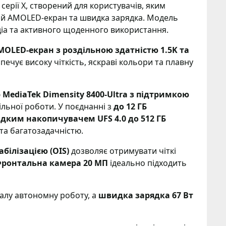
ерії X, створений для користувачів, яким
ий AMOLED-екран та швидка зарядка. Модель
діа та активного щоденного використання.
OLED-екран з роздільною здатністю 1.5K та
печує високу чіткість, яскраві кольори та плавну
 MediaTek Dimensity 8400-Ultra з підтримкою
ільної роботи. У поєднанні з
до 12 ГБ
дким накопичувачем UFS 4.0 до 512 ГБ
та багатозадачністю.
білізацією (OIS)
дозволяє отримувати чіткі
ронтальна камера 20 МП
ідеально підходить
алу автономну роботу, а
швидка зарядка 67 Вт