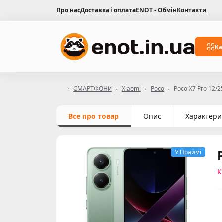
Про нас
Доставка і оплата
ENOT - Обмін
Контакти
Ка
СМАРТФОНИ
Xiaomi
Poco
Poco X7 Pro 12/
Все про товар
Опис
Характери
У Праймі
К