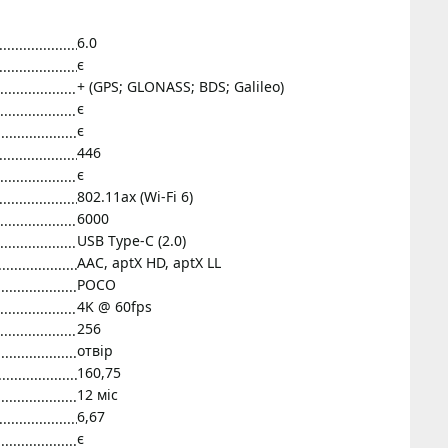
6.0
є
+ (GPS; GLONASS; BDS; Galileo)
є
є
446
є
802.11ax (Wi-Fi 6)
6000
USB Type-C (2.0)
AAC, aptX HD, aptX LL
POCO
4K @ 60fps
256
отвір
160,75
12 міс
6,67
є