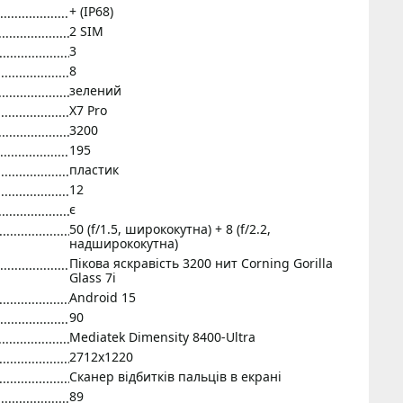
+ (IP68)
2 SIM
3
8
зелений
X7 Pro
3200
195
пластик
12
є
50 (f/1.5, ширококутна) + 8 (f/2.2,
надширококутна)
Пікова яскравість 3200 нит Corning Gorilla
Glass 7i
Android 15
90
Mediatek Dimensity 8400-Ultra
2712x1220
Сканер відбитків пальців в екрані
89