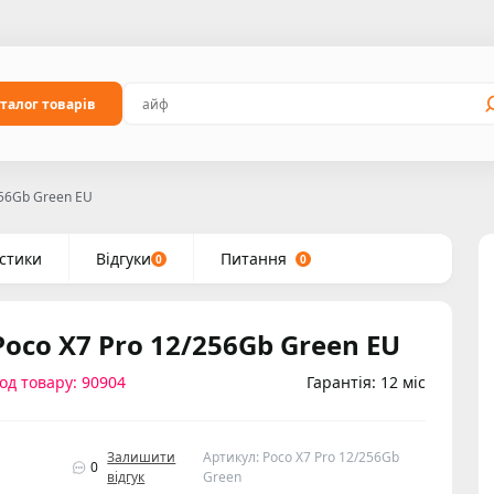
талог товарів
256Gb Green EU
стики
Відгуки
Питання
0
0
Poco X7 Pro 12/256Gb Green EU
од товару: 90904
Гарантія: 12 міс
Залишити
Артикул: Poco X7 Pro 12/256Gb
0
відгук
Green