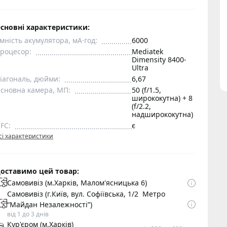
сновні характеристики:
мність акумулятора, мА·год:
6000
роцесор:
Mediatek
Dimensity 8400-
Ultra
іагональ, дюйми:
6,67
сновна камера, МП:
50 (f/1.5,
ширококутна) + 8
(f/2.2,
надширококутна)
FC:
є
сі характеристики
оставимо цей товар:
Самовивіз (м.Харків, Малом'ясницька 6)
Самовивіз (г.Київ, вул. Софіївська, 1/2 Метро
“Майдан Незалежності”)
від 1 до 3 днів
Кур'єром (м.Харків)