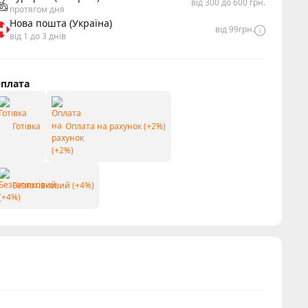
від 300 до 600 грн.
протягом дня
Нова пошта (Україна)
від 99грн.
від 1 до 3 днів
плата
Готівка
Оплата на рахунок (+2%)
Безготівковий (+4%)