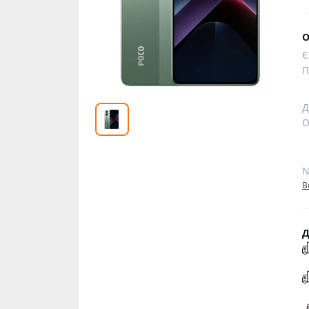
О
Є
П
Д
О
N
В
Д