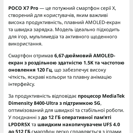
POCO X7 Pro
— це потужний смартфон серії X,
створений для користувачів, яким важливі
висока продуктивність, плавний AMOLED-екран
та швидка зарядка. Модель ідеально підходить
для ігор, мультимедіа та активного щоденного
використання.
Смартфон отримав
6,67-дюймовий AMOLED-
екран з роздільною здатністю 1.5K та частотою
оновлення 120 Гц
, що забезпечує високу
чіткість, яскраві кольори та плавну анімацію
інтерфейсу.
За продуктивність відповідає
процесор MediaTek
Dimensity 8400-Ultra з підтримкою 5G
,
оптимізований для швидкої та стабільної роботи.
У поєднанні з
до 12 ГБ оперативної пам’яті
LPDDR5X
та
швидким накопичувачем UFS 4.0
до 512 ГБ
смартфон легко справляється з іграми