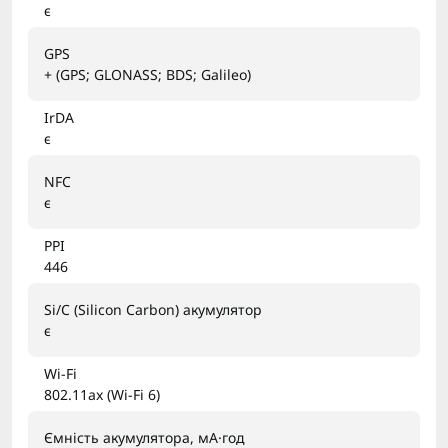
є
GPS
+ (GPS; GLONASS; BDS; Galileo)
IrDA
є
NFC
є
PPI
446
Si/C (Silicon Carbon) акумулятор
є
Wi-Fi
802.11ax (Wi-Fi 6)
Ємність акумулятора, мА·год