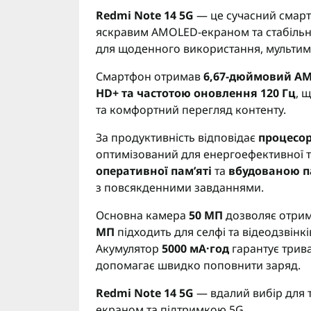
Redmi Note 14 5G
— це сучасний смарт
яскравим AMOLED-екраном та стабільн
для щоденного використання, мультиме
Смартфон отримав
6,67-дюймовий AMO
HD+ та частотою оновлення 120 Гц
, 
та комфортний перегляд контенту.
За продуктивність відповідає
процесор
оптимізований для енергоефективної та
оперативної пам’яті
та
вбудованою па
з повсякденними завданнями.
Основна камера
50 МП
дозволяє отриму
МП
підходить для селфі та відеодзвінкі
Акумулятор
5000 мА·год
гарантує трив
допомагає швидко поповнити заряд.
Redmi Note 14 5G
— вдалий вибір для 
екраном та підтримкою 5G.