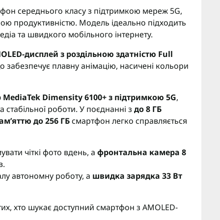
фон середнього класу з підтримкою мереж 5G,
ою продуктивністю. Модель ідеально підходить
діа та швидкого мобільного інтернету.
LED-дисплей з роздільною здатністю Full
що забезпечує плавну анімацію, насичені кольори
 MediaTek Dimensity 6100+ з підтримкою 5G
,
 стабільної роботи. У поєднанні з
до 8 ГБ
м’яттю до 256 ГБ
смартфон легко справляється
вати чіткі фото вдень, а
фронтальна камера 8
в.
алу автономну роботу, а
швидка зарядка 33 Вт
тих, хто шукає доступний смартфон з AMOLED-