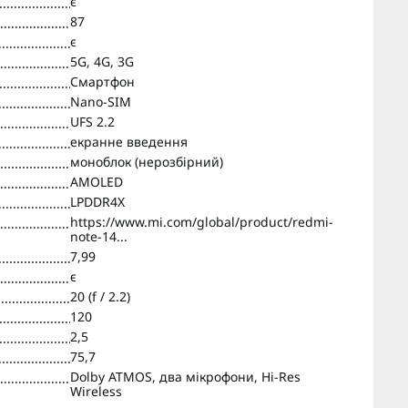
є
87
є
5G, 4G, 3G
Смартфон
Nano-SIM
UFS 2.2
екранне введення
моноблок (нерозбірний)
AMOLED
LPDDR4X
https://www.mi.com/global/product/redmi-
note-14...
7,99
є
20 (f / 2.2)
120
2,5
75,7
Dolby ATMOS, два мікрофони, Hi-Res
Wireless