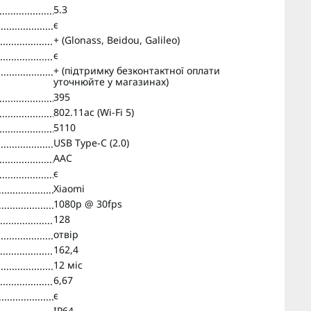
5.3
є
+ (Glonass, Beidou, Galileo)
є
+ (підтримку безконтактної оплати
уточнюйте у магазинах)
395
802.11ac (Wi-Fi 5)
5110
USB Type-C (2.0)
AAC
є
Xiaomi
1080p @ 30fps
128
отвір
162,4
12 міс
6,67
є
IP64