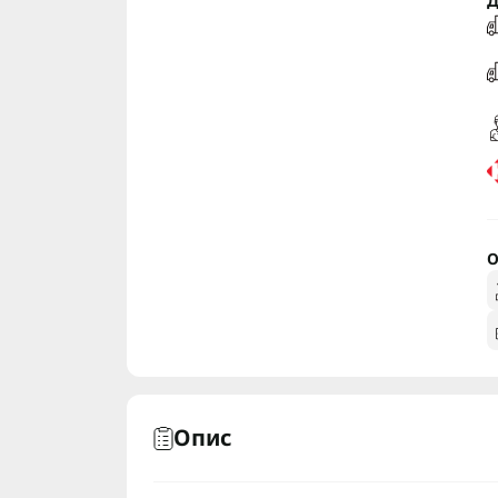
Д
О
Опис