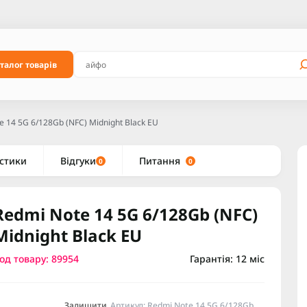
талог товарів
e 14 5G 6/128Gb (NFC) Midnight Black EU
стики
Відгуки
Питання
0
0
Redmi Note 14 5G 6/128Gb (NFC)
Midnight Black EU
од товару: 89954
Гарантія: 12 міс
Залишити
Артикул: Redmi Note 14 5G 6/128Gb