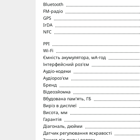
Bluetooth
FM-радіо
GPS
IrDA
NFC
PPI
Wi-Fi
Ємність акумулятора, мА·год
Інтерфейсний роз'єм
Аудіо-кодеки
Аудіороз'єм
Бренд
Відеозйомка
Вбудована пам'ять, ГБ
Виріз в дисплеї
Висота, мм
Гарантія
Діагональ, дюйми
Датчик регулювання яскравості
Захист від пилу і вологи