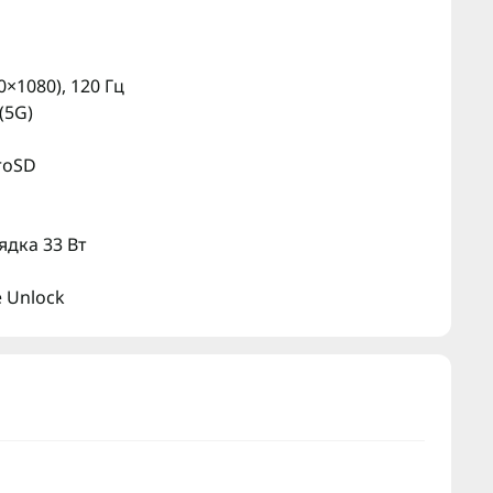
0×1080), 120 Гц
(5G)
croSD
ядка 33 Вт
e Unlock