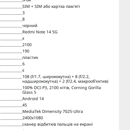
SIM + SIM або картка пам'яті
3
8
чорний
Redmi Note 14 5G
є
2100
190
пластик
6
є
108 (f/1.7, ширококутна) + 8 (f/2.2,
надширококутна) + 2 (f/2.4, макрооб'єктив)
100% DCI-P3, 2100 нітів, Corning Gorilla
Glass 5
Android 14
45
MediaTek Dimensity 7025-Ultra
2400x1080
сканер відбитків пальців на екрані