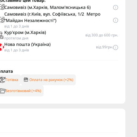
оставимо цей товар:
Самовивіз (м.Харків, Малом'ясницька 6)
Самовивіз (г.Київ, вул. Софіївська, 1/2 Метро
“Майдан Незалежності”)
від 1 до 3 днів
Кур'єром (м.Харків)
від 300 до 600 грн.
протягом дня
Нова пошта (Україна)
від 99грн.
від 1 до 3 днів
плата
Готівка
Оплата на рахунок (+2%)
Безготівковий (+4%)