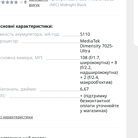
0
відгук
(NFC) Midnight Black
сновні характеристики:
мність акумулятора, мА·год:
5110
роцесор:
MediaTek
Dimensity 7025-
Ultra
сновна камера, МП:
108 (f/1.7,
ширококутна) + 8
(f/2.2,
надширококутна)
+ 2 (f/2.4,
макрооб'єктив)
іагональ, дюйми:
6,67
FC:
+ (підтримку
безконтактної
оплати уточнюйте
у магазинах)
сі характеристики