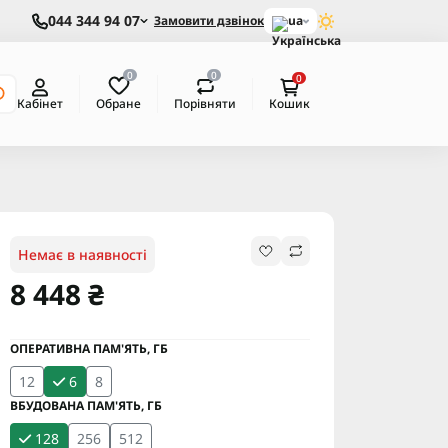
044 344 94 07
Замовити дзвінок
ua
0
0
0
Обране
Порівняти
Кабінет
Кошик
Немає в наявності
8 448 ₴
ОПЕРАТИВНА ПАМ'ЯТЬ, ГБ
12
6
8
ВБУДОВАНА ПАМ'ЯТЬ, ГБ
128
256
512