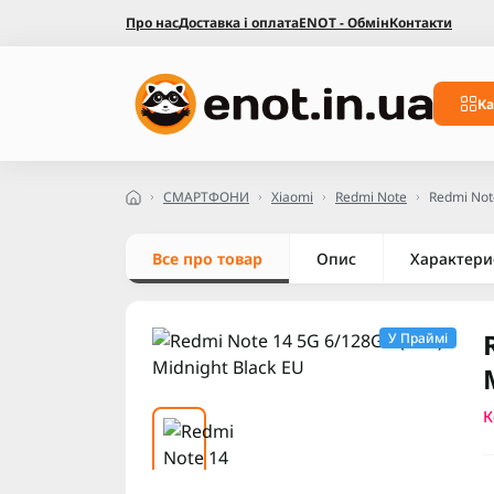
Про нас
Доставка і оплата
ENOT - Обмін
Контакти
Ка
СМАРТФОНИ
Xiaomi
Redmi Note
Redmi Not
Все про товар
Опис
Характери
У Праймі
К