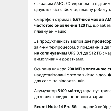
яскравим AMOLED-екраном та підтримко
цінують якість зйомки, плавну роботу та
Смартфон отримав
6,67-дюймовий AMO
частотою оновлення 120 Гц
, що забе
плавну анімацію.
За продуктивність відповідає
процесор
за 4-нм техпроцесом. У поєднанні з
до 
накопичувачем UFS 3.1 до 512 ГБ
смар
вимогливими додатками.
Основна камера
200 МП з оптичною ст
наддеталізовані фото та якісне відео.
Ф
для селфі та відеодзвінків.
Акумулятор
5100 мА·год
гарантує трив
дозволяє швидко поповнити заряд.
Redmi Note 14 Pro 5G
— вдалий вибір д