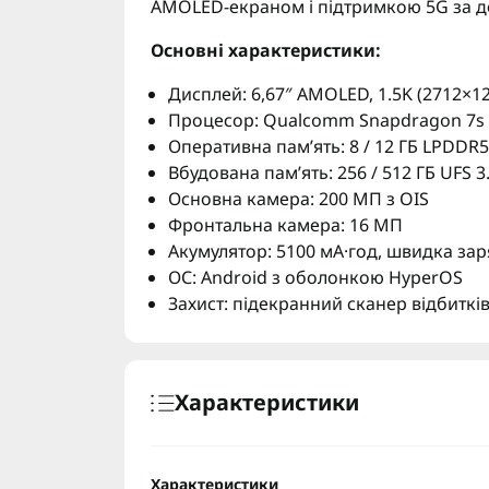
AMOLED-екраном і підтримкою 5G за д
Основні характеристики:
Дисплей: 6,67″ AMOLED, 1.5K (2712×12
Процесор: Qualcomm Snapdragon 7s G
Оперативна пам’ять: 8 / 12 ГБ LPDDR5
Вбудована пам’ять: 256 / 512 ГБ UFS 3
Основна камера: 200 МП з OIS
Фронтальна камера: 16 МП
Акумулятор: 5100 мА·год, швидка зар
ОС: Android з оболонкою HyperOS
Захист: підекранний сканер відбитків
Характеристики
Характеристики