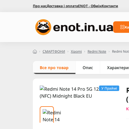
Про нас
Доставка і оплата
ENOT - Обмін
Контакти
Ка
СМАРТФОНИ
Xiaomi
Redmi Note
Redmi Not
Все про товар
Опис
Характери
У Праймі
К