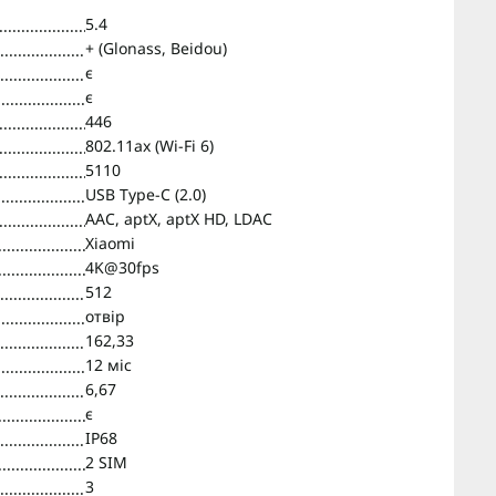
5.4
+ (Glonass, Beidou)
є
є
446
802.11ax (Wi-Fi 6)
5110
USB Type-C (2.0)
AAC, aptX, aptX HD, LDAC
Xiaomi
4K@30fps
512
отвір
162,33
12 міс
6,67
є
IP68
2 SIM
3