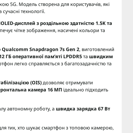
ю 5G. Модель створена для користувачів, які
 сучасні технології.
LED-дисплей з роздільною здатністю 1.5K та
зпечує чітке зображення, насичені кольори та
 Qualcomm Snapdragon 7s Gen 2
, виготовлений
12 ГБ оперативної пам’яті LPDDR5
та
швидким
тфон легко справляється з багатозадачністю та
абілізацією (OIS)
дозволяє отримувати
ронтальна камера 16 МП
ідеально підходить
алу автономну роботу, а
швидка зарядка 67 Вт
ля тих, хто шукає смартфон з топовою камерою,