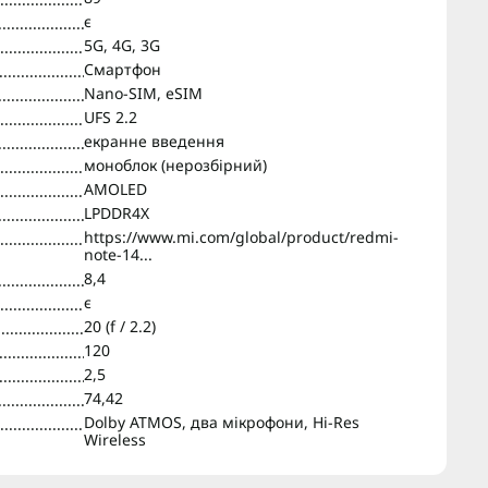
є
5G, 4G, 3G
Смартфон
Nano-SIM, eSIM
UFS 2.2
екранне введення
моноблок (нерозбірний)
AMOLED
LPDDR4X
https://www.mi.com/global/product/redmi-
note-14...
8,4
є
20 (f / 2.2)
120
2,5
74,42
Dolby ATMOS, два мікрофони, Hi-Res
Wireless