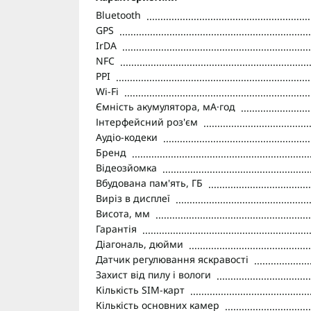
Bluetooth
GPS
IrDA
NFC
PPI
Wi-Fi
Ємність акумулятора, мА·год
Інтерфейсний роз'єм
Аудіо-кодеки
Бренд
Відеозйомка
Вбудована пам'ять, ГБ
Виріз в дисплеї
Висота, мм
Гарантія
Діагональ, дюйми
Датчик регулювання яскравості
Захист від пилу і вологи
Кількість SIM-карт
Кількість основних камер