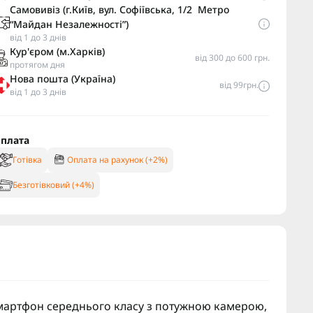
Самовивіз (г.Київ, вул. Софіївська, 1/2 Метро
“Майдан Незалежності”)
від 1 до 3 днів
Кур'єром (м.Харків)
від 300 до 600 грн.
протягом дня
Нова пошта (Україна)
від 99грн.
від 1 до 3 днів
плата
Готівка
Оплата на рахунок (+2%)
Безготівковий (+4%)
мартфон середнього класу з потужною камерою,