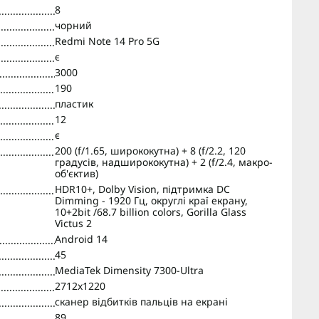
8
чорний
Redmi Note 14 Pro 5G
є
3000
190
пластик
12
є
200 (f/1.65, ширококутна) + 8 (f/2.2, 120
градусів, надширококутна) + 2 (f/2.4, макро-
об'єктив)
HDR10+, Dolby Vision, підтримка DC
Dimming - 1920 Гц, округлі краї екрану,
10+2bit /68.7 billion colors, Gorilla Glass
Victus 2
Android 14
45
MediaTek Dimensity 7300-Ultra
2712x1220
сканер відбитків пальців на екрані
89