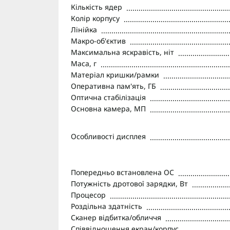
Кількість ядер
Колір корпусу
Лінійка
Макро-об'єктив
Максимальна яскравість, ніт
Маса, г
Матеріал кришки/рамки
Оперативна пам'ять, ГБ
Оптична стабілізація
Основна камера, МП
Особливості дисплея
Попередньо встановлена ОС
Потужність дротової зарядки, Вт
Процесор
Роздільна здатність
Сканер відбитка/обличчя
Співвідношення екран/корпус