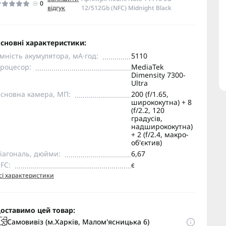
0
відгук
12/512Gb (NFC) Midnight Black
сновні характеристики:
мність акумулятора, мА·год:
5110
роцесор:
MediaTek
Dimensity 7300-
Ultra
сновна камера, МП:
200 (f/1.65,
ширококутна) + 8
(f/2.2, 120
градусів,
надширококутна)
+ 2 (f/2.4, макро-
об'єктив)
іагональ, дюйми:
6,67
FC:
є
сі характеристики
оставимо цей товар:
Самовивіз (м.Харків, Малом'ясницька 6)