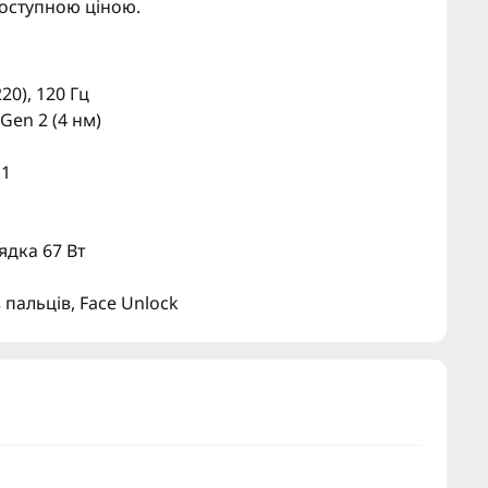
оступною ціною.
20), 120 Гц
en 2 (4 нм)
.1
ядка 67 Вт
 пальців, Face Unlock