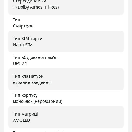
Стереодинаміки
+ (Dolby Atmos, Hi-Res)
Тип
Смартфон
Тип SIM-карти
Nano-SIM
Тип вбудованої пам'яті
UFS 2.2
Тип клавіатури
екранне введення
Тип корпусу
моноблок (нерозбірний)
Тип матриці
AMOLED