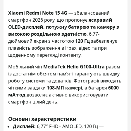
Xiaomi Redmi Note 15 4G
— збалансований
смартфон 2026 року, що пропонує
яскравий
OLED-дисплей, потужну батарею та камеру з
високою роздільною здатністю
. 6,77-
дюймовий екран з частотою
120 Гц
забезпечує
плавність зображення в іграх, відео та при
щоденному перегляді контенту.
Мобільний чіп
MediaTek Helio G100-Ultra
разом
із достатнім обсягом пам’яті гарантують швидку
роботу системи та додатків. Фотографії виходять
чіткими завдяки
108-МП камері
, а батарея
6000
мА·год
дозволяє активно використовувати
смартфон цілий день.
Основні характеристики
Дисплей:
6,77″ FHD+ AMOLED, 120 Гц —