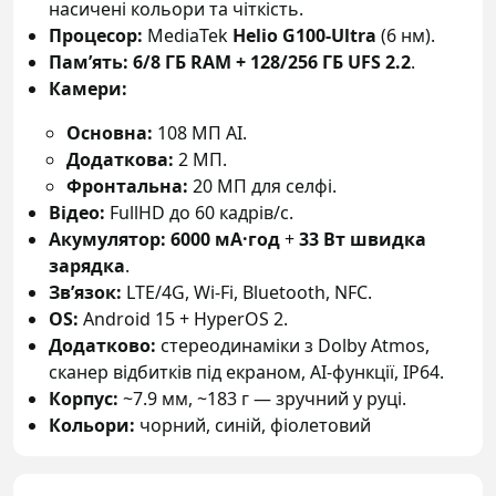
насичені кольори та чіткість.
Процесор:
MediaTek
Helio G100-Ultra
(6 нм).
Пам’ять:
6/8 ГБ RAM + 128/256 ГБ UFS 2.2
.
Камери:
Основна:
108 МП AI.
Додаткова:
2 МП.
Фронтальна:
20 МП для селфі.
Відео:
FullHD до 60 кадрів/с.
Акумулятор:
6000 мА·год
+
33 Вт швидка
зарядка
.
Зв’язок:
LTE/4G, Wi-Fi, Bluetooth, NFC.
OS:
Android 15 + HyperOS 2.
Додатково:
стереодинаміки з Dolby Atmos,
сканер відбитків під екраном, AI-функції, IP64.
Корпус:
~7.9 мм, ~183 г — зручний у руці.
Кольори:
чорний, синій, фіолетовий