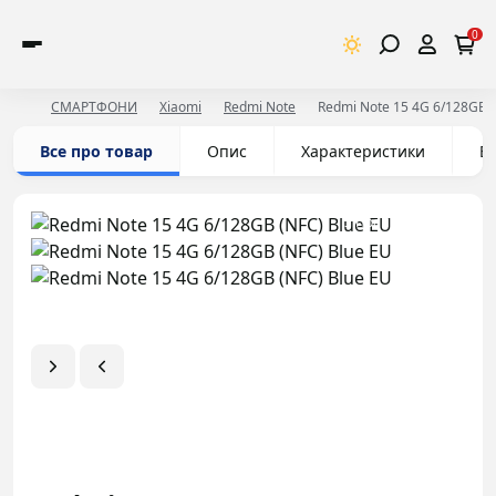
0
СМАРТФОНИ
Xiaomi
Redmi Note
Redmi Note 15 4G 6/128GB (
Все про товар
Опис
Характеристики
Ві
У Праймі
Акція