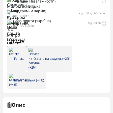
“Майдан Незалежності”)
від 1 до 3 днів
Кур'єром (м.Харків)
від 300 до 600 грн.
протягом дня
Нова пошта (Україна)
від 99грн.
від 1 до 3 днів
Оплата
Готівка
Оплата на рахунок (+2%)
Безготівковий (+4%)
Опис