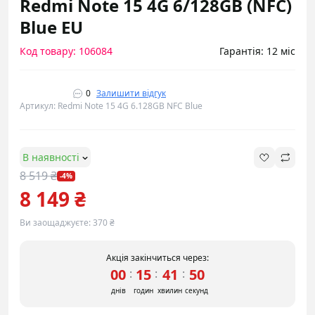
Redmi Note 15 4G 6/128GB (NFC)
Blue EU
Код товару: 106084
Гарантія: 12 міс
0
Залишити відгук
Артикул: Redmi Note 15 4G 6.128GB NFC Blue
В наявності
8 519 ₴
-4%
8 149 ₴
Ви заощаджуєте:
370 ₴
Акція закінчиться через:
00
15
41
50
:
:
:
днів
годин
хвилин
секунд