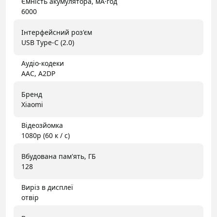
Ємність акумулятора, мА·год
6000
Інтерфейсний роз'єм
USB Type-C (2.0)
Аудіо-кодеки
AAC, A2DP
Бренд
Xiaomi
Відеозйомка
1080p (60 к / с)
Вбудована пам'ять, ГБ
128
Виріз в дисплеї
отвір