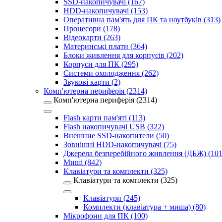
SSD-накопичувачі (167)
HDD-накопичувачі (153)
Оперативна пам'ять для ПК та ноутбуків (313)
Процесори (178)
Відеокарти (263)
Материнські плати (364)
Блоки живлення для корпусів (202)
Корпуси для ПК (295)
Системи охолодження (262)
Звукові карти (2)
Комп'ютерна периферія (2314)
Комп'ютерна периферія (2314)
Flash карти пам'яті (113)
Flash накопичувачі USB (322)
Внешние SSD-накопители (50)
Зовнішні HDD-накопичувачі (75)
Джерела безперебійного живлення (ДБЖ) (101
Миші (842)
Клавіатури та комплекти (325)
Клавіатури та комплекти (325)
Клавіатури (245)
Комплекти (клавіатура + миша) (80)
Мікрофони для ПК (100)