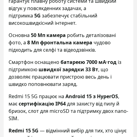
гарантує плавну роботу системи та швидкий
відгук у повсякденних задачах, а
підтримка
5G
забезпечує стабільний
високошвидкісний інтернет.
Основна
50 Мп камера
робить деталізовані
фото, а
8 Мп фронтальна камера
чудово
підходить для селфі та відеодзвінків.
Смартфон оснащено
батареєю 7000 мА·год
із
підтримкою
швидкої зарядки 33 Вт
, що
дозволяє працювати пристрою весь день і
швидко поповнювати заряд.
Redmi 15 5G працює на
Android 15 з HyperOS
,
має
сертифікацію IP64
для захисту від пилу й
бризок, слот для microSD та підтримку двох nano-
SIM.
Redmi 15 5G
— відмінний вибір для тих, хто цінує