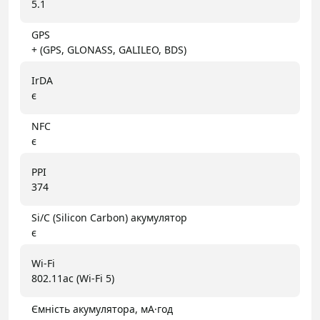
5.1
GPS
+ (GPS, GLONASS, GALILEO, BDS)
IrDA
є
NFC
є
PPI
374
Si/C (Silicon Carbon) акумулятор
є
Wi-Fi
802.11ac (Wi-Fi 5)
Ємність акумулятора, мА·год