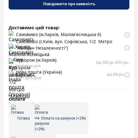
Повідомити про наявність
Доставимо цей товар:
Самовивіз (м.Харків, Малом'ясницька 6)
Самовивіз (г.Київ, вул. Софіївська, 1/2 Метро
“Майдан Незалежності”)
від 1 до 3 днів
Кур'єром (м.Харків)
від 300 до 600 грн.
протягом дня
Нова пошта (Україна)
від 99грн.
від 1 до 3 днів
Оплата
Готівка
Оплата на рахунок (+2%)