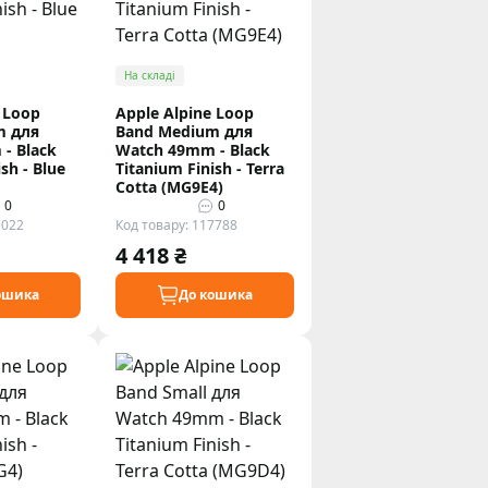
На складі
 Loop
Apple Alpine Loop
m для
Band Medium для
- Black
Watch 49mm - Black
sh - Blue
Titanium Finish - Terra
Cotta (MG9E4)
0
0
5022
Код товару: 117788
4 418 ₴
ошика
До кошика