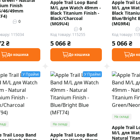
 Green - Natural
Apple Trail Loop Band
Apple Trail 
nium Finish
M/L для Watch 49mm -
M/L для Wat
5/46/49mm
Black Titanium Finish -
Black Titaniu
F4)
Black/Charcoal
Blue/Bright 
0
(MG9U4)
(MG9R4)
0
овару: 115034
Код товару: 115255
Код товару: 11
72 ₴
5 066 ₴
5 066 ₴
До кошика
До кошика
До к
У Праймі
У Праймі
На складі
ладі
На складі
Apple Trail 
M/L для Wat
e Trail Loop Band
Apple Trail Loop Band
Natural Tita