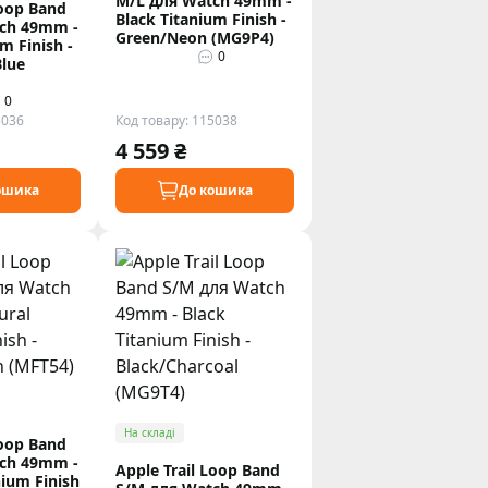
M/L для Watch 49mm -
Loop Band
Black Titanium Finish -
ch 49mm -
Green/Neon (MG9P4)
m Finish -
0
Blue
0
5036
Код товару: 115038
4 559 ₴
ошика
До кошика
На складі
Loop Band
ch 49mm -
Apple Trail Loop Band
nium Finish