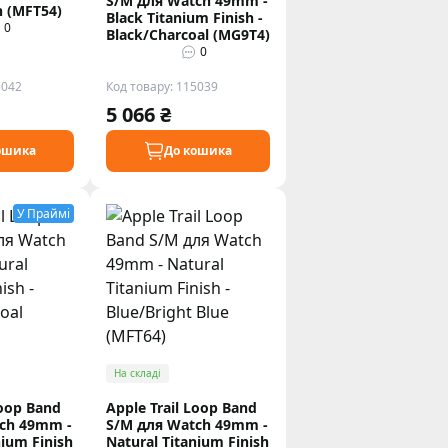
S/M для Watch 49mm -
n (MFT54)
Black Titanium Finish -
0
Black/Charcoal (MG9T4)
0
5042
Код товару: 115039
5 066 ₴
ошика
До кошика
У Праймі
На складі
Loop Band
Apple Trail Loop Band
ch 49mm -
S/M для Watch 49mm -
nium Finish
Natural Titanium Finish