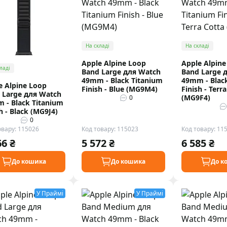
На складі
На складі
Apple Alpine Loop
Apple Alpine
ладі
Band Large для Watch
Band Large 
49mm - Black Titanium
49mm - Blac
e Alpine Loop
Finish - Blue (MG9M4)
Finish - Terr
 Large для Watch
(MG9F4)
0
 - Black Titanium
h - Black (MG9J4)
0
овару: 115026
Код товару: 115023
Код товару: 11
66 ₴
5 572 ₴
6 585 ₴
До кошика
До кошика
До к
У Праймі
У Праймі