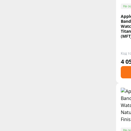
На ск
Appl
Band
Watc
Titan
(MFT
Код т
4 0
На ск