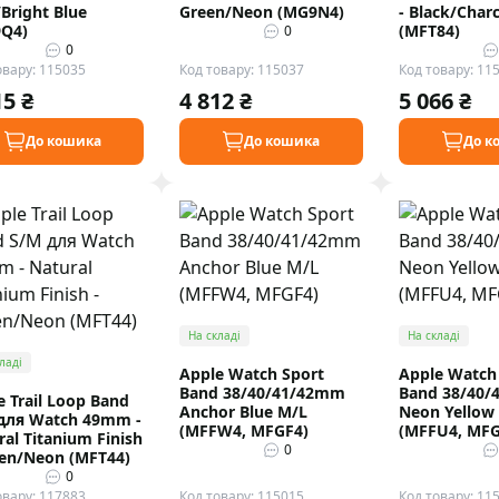
/Bright Blue
Green/Neon (MG9N4)
- Black/Char
Q4)
(MFT84)
0
0
овару: 115035
Код товару: 115037
Код товару: 11
15 ₴
4 812 ₴
5 066 ₴
До кошика
До кошика
До к
На складі
На складі
ладі
Apple Watch Sport
Apple Watch
Band 38/40/41/42mm
Band 38/40
e Trail Loop Band
Anchor Blue M/L
Neon Yellow
для Watch 49mm -
(MFFW4, MFGF4)
(MFFU4, MFG
ral Titanium Finish
0
een/Neon (MFT44)
0
овару: 117883
Код товару: 115015
Код товару: 11