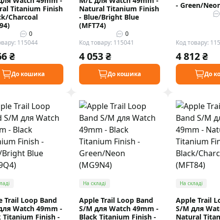
для Watch 49mm -
M/L для Watch 49mm -
- Green/Neo
ral Titanium Finish
Natural Titanium Finish
ck/Charcoal
- Blue/Bright Blue
94)
(MFT74)
0
0
овару: 115044
Код товару: 115041
Код товару: 11
66 ₴
4 053 ₴
4 812 ₴
До кошика
До кошика
До к
ладі
На складі
На складі
e Trail Loop Band
Apple Trail Loop Band
Apple Trail 
для Watch 49mm -
S/M для Watch 49mm -
S/M для Wat
 Titanium Finish -
Black Titanium Finish -
Natural Tita