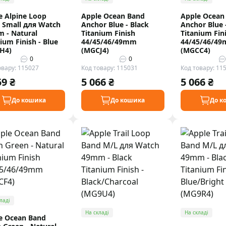
e Alpine Loop
Apple Ocean Band
Apple Ocean
 Small для Watch
Anchor Blue - Black
Anchor Blue 
 - Natural
Titanium Finish
Titanium Fin
ium Finish - Blue
44/45/46/49mm
44/45/46/4
H4)
(MGCJ4)
(MGCC4)
0
0
овару: 115027
Код товару: 115031
Код товару: 11
59 ₴
5 066 ₴
5 066 ₴
До кошика
До кошика
До к
ладі
На складі
На складі
e Ocean Band