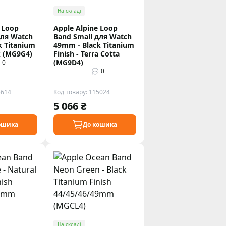
На складі
 Loop
Apple Alpine Loop
для Watch
Band Small для Watch
k Titanium
49mm - Black Titanium
ck (MG9G4)
Finish - Terra Cotta
(MG9D4)
0
0
5614
Код товару: 115024
5 066 ₴
ошика
До кошика
На складі