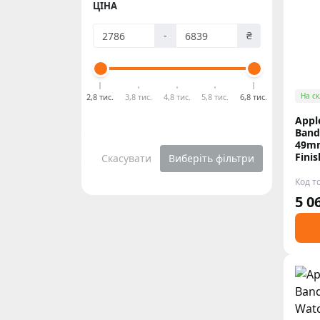
ЦІНА
-
₴
На ск
2,8 тис.
3,8 тис.
4,8 тис.
5,8 тис.
6,8 тис.
Appl
Band
49mm
Finis
Скасувати
Виберіть фільтри
Код т
5 0