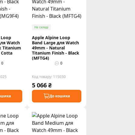
На складі
 Loop
Apple Alpine Loop
для Watch
Band Large для Watch
k Titanium
49mm - Natural
a Cotta
Titanium Finish - Black
(MFTG4)
0
0
5025
Код товару: 115030
5 066 ₴
ошика
До кошика