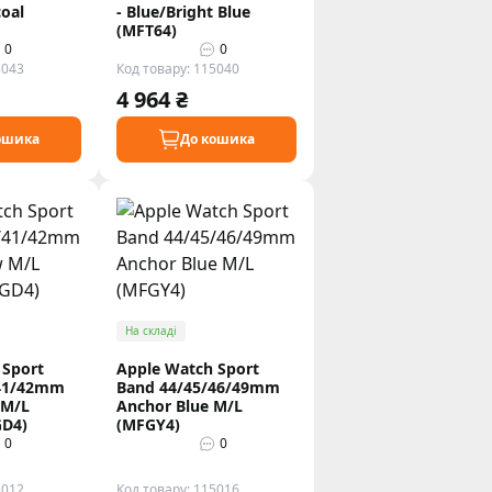
coal
- Blue/Bright Blue
(MFT64)
0
0
5043
Код товару: 115040
4 964 ₴
ошика
До кошика
На складі
 Sport
Apple Watch Sport
/41/42mm
Band 44/45/46/49mm
 M/L
Anchor Blue M/L
D4)
(MFGY4)
0
0
5012
Код товару: 115016