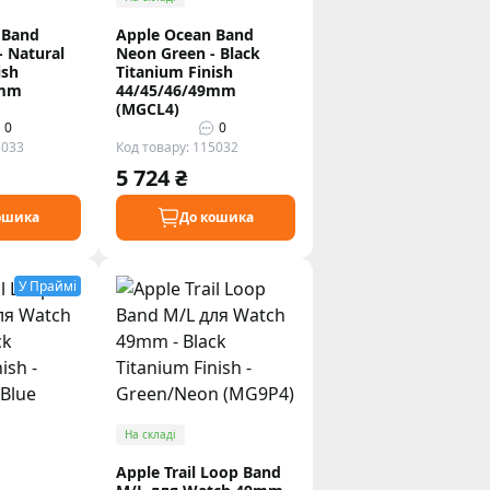
 Band
Apple Ocean Band
- Natural
Neon Green - Black
ish
Titanium Finish
9mm
44/45/46/49mm
(MGCL4)
0
0
5033
Код товару: 115032
5 724 ₴
ошика
До кошика
У Праймі
На складі
Apple Trail Loop Band