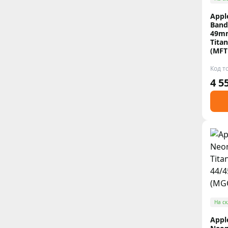
Appl
Band
49mm
Titan
(MFT
Код т
4 5
На ск
Appl