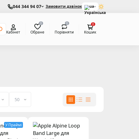
044 344 94 07
Замовити дзвінок
ua
0
0
0
Обране
Порівняти
Кабінет
Кошик
У Праймі