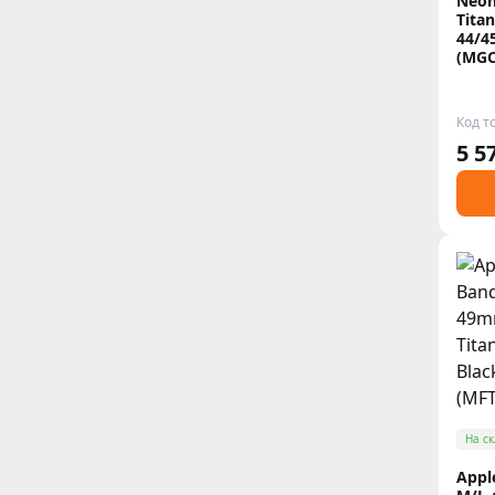
Neon
Tita
44/4
(MGC
Код т
5 5
На ск
Appl