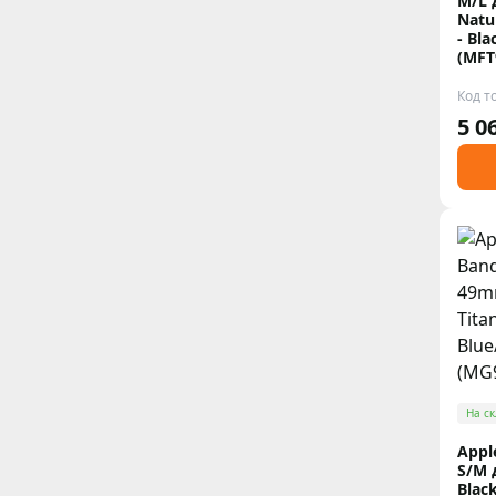
M/L 
Natu
- Bla
(MFT
Код т
5 0
На ск
Appl
S/M 
Black