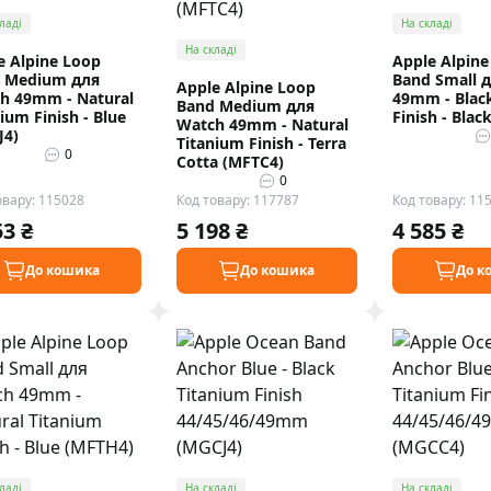
ладі
На складі
На складі
e Alpine Loop
Apple Alpine
 Medium для
Band Small 
Apple Alpine Loop
h 49mm - Natural
49mm - Blac
Band Medium для
ium Finish - Blue
Finish - Bla
Watch 49mm - Natural
J4)
Titanium Finish - Terra
0
Cotta (MFTC4)
0
овару: 115028
Код товару: 117787
Код товару: 11
53 ₴
5 198 ₴
4 585 ₴
До кошика
До кошика
До к
ладі
На складі
На складі