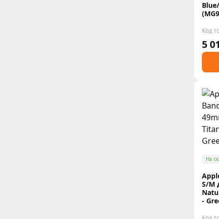
Blue
(MG9
Код т
5 0
На ск
Appl
S/M 
Natu
- Gr
Код т