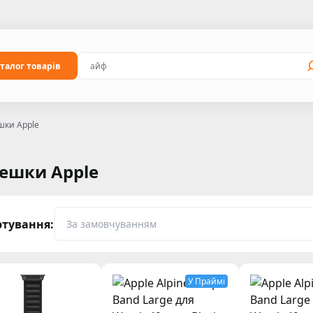
талог товарів
шки Apple
ешки Apple
ртування:
У Праймі