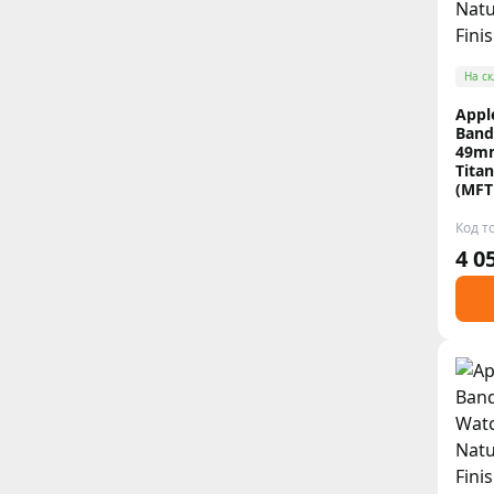
На ск
Appl
Band
49mm
Titan
(MFT
Код т
4 0