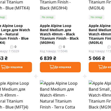
ладі
На складі
На складі
e Alpine Loop
Apple Alpine Loop
Apple Alpine
 Large для Watch
Band Medium для
Band Mediu
 - Natural
Watch 49mm - Black
Watch 49mm 
ium Finish - Blue
Titanium Finish - Black
Titanium Fini
K4)
(MG9H4)
(MG9L4)
0
0
овару: 115029
Код товару: 115046
Код товару: 11
53 ₴
6 839 ₴
5 066 ₴
До кошика
До кошика
До к