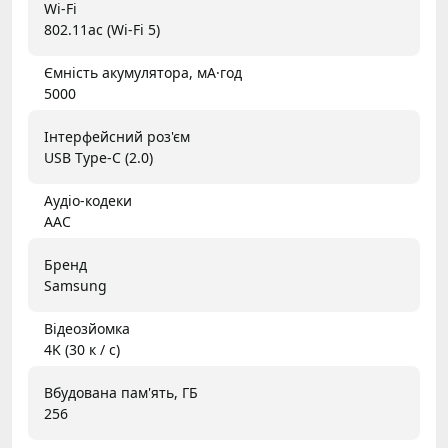
Wi-Fi
802.11ac (Wi-Fi 5)
Ємність акумулятора, мА·год
5000
Інтерфейсний роз'єм
USB Type-C (2.0)
Аудіо-кодеки
AAC
Бренд
Samsung
Відеозйомка
4K (30 к / с)
Вбудована пам'ять, ГБ
256