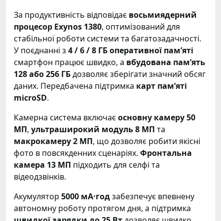
За продуктивність відповідає
восьмиядерний
процесор Exynos 1380
, оптимізований для
стабільної роботи системи та багатозадачності.
У поєднанні з
4 / 6 / 8 ГБ оперативної пам’яті
смартфон працює швидко, а
вбудована пам’ять
128 або 256 ГБ
дозволяє зберігати значний обсяг
даних. Передбачена підтримка
карт пам’яті
microSD
.
Камерна система включає
основну камеру 50
МП
,
ультраширокий модуль 8 МП
та
макрокамеру 2 МП
, що дозволяє робити якісні
фото в повсякденних сценаріях.
Фронтальна
камера 13 МП
підходить для селфі та
відеодзвінків.
Акумулятор
5000 мА·год
забезпечує впевнену
автономну роботу протягом дня, а підтримка
швидкої зарядки до 25 Вт
дозволяє швидко