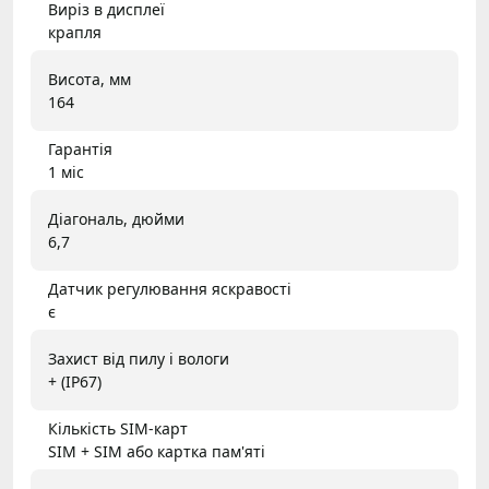
Виріз в дисплеї
крапля
Висота, мм
164
Гарантія
1 міс
Діагональ, дюйми
6,7
Датчик регулювання яскравості
є
Захист від пилу і вологи
+ (IP67)
Кількість SIM-карт
SIM + SIM або картка пам'яті