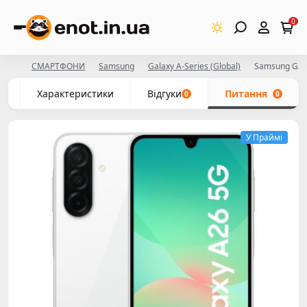
0
СМАРТФОНИ
Samsung
Galaxy A-Series (Global)
Samsung Gal
с
Характеристики
Відгуки
Питання
0
0
У Праймі