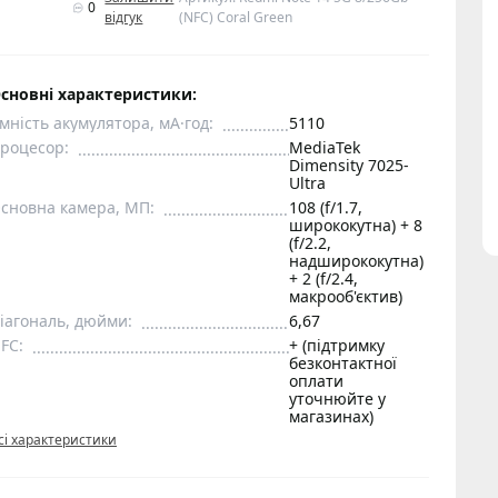
0
відгук
(NFC) Coral Green
сновні характеристики:
мність акумулятора, мА·год:
5110
роцесор:
MediaTek
Dimensity 7025-
Ultra
сновна камера, МП:
108 (f/1.7,
ширококутна) + 8
(f/2.2,
надширококутна)
+ 2 (f/2.4,
макрооб'єктив)
іагональ, дюйми:
6,67
FC:
+ (підтримку
безконтактної
оплати
уточнюйте у
магазинах)
сі характеристики