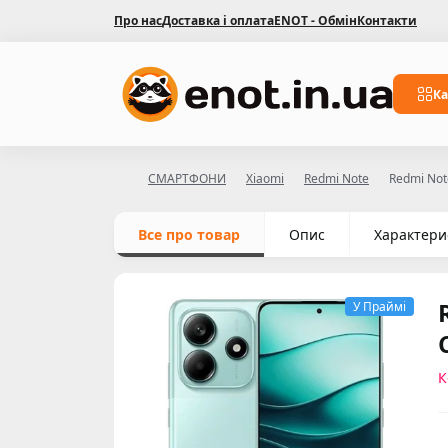
Про нас
Доставка і оплата
ENOT - Обмін
Контакти
Ка
СМАРТФОНИ
Xiaomi
Redmi Note
Redmi Not
Все про товар
Опис
Характери
У Праймі
К