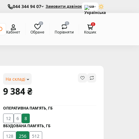
044 344 94 07
Замовити дзвінок
ua
0
0
0
Обране
Порівняти
Кабінет
Кошик
На складі
9 384 ₴
ОПЕРАТИВНА ПАМ'ЯТЬ, ГБ
12
6
8
ВБУДОВАНА ПАМ'ЯТЬ, ГБ
128
256
512