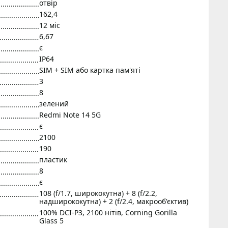
отвір
162,4
12 міс
6,67
є
IP64
SIM + SIM або картка пам'яті
3
8
зелений
Redmi Note 14 5G
є
2100
190
пластик
8
є
108 (f/1.7, ширококутна) + 8 (f/2.2,
надширококутна) + 2 (f/2.4, макрооб'єктив)
100% DCI-P3, 2100 нітів, Corning Gorilla
Glass 5