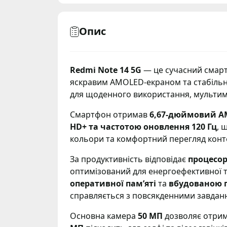
Опис
Redmi Note 14 5G
— це сучасний смарт
яскравим AMOLED-екраном та стабільн
для щоденного використання, мультиме
Смартфон отримав
6,67-дюймовий AM
HD+ та частотою оновлення 120 Гц
, 
кольори та комфортний перегляд конт
За продуктивність відповідає
процесор
оптимізований для енергоефективної та
оперативної пам’яті
та
вбудованою п
справляється з повсякденними завдан
Основна камера
50 МП
дозволяє отриму