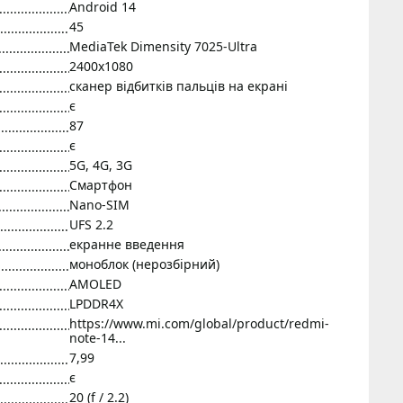
Android 14
45
MediaTek Dimensity 7025-Ultra
2400x1080
сканер відбитків пальців на екрані
є
87
є
5G, 4G, 3G
Смартфон
Nano-SIM
UFS 2.2
екранне введення
моноблок (нерозбірний)
AMOLED
LPDDR4X
https://www.mi.com/global/product/redmi-
note-14...
7,99
є
20 (f / 2.2)