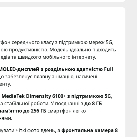
фон середнього класу з підтримкою мереж 5G,
ою продуктивністю. Модель ідеально підходить
діа та швидкого мобільного інтернету.
OLED-дисплей з роздільною здатністю Full
що забезпечує плавну анімацію, насичені
енту.
 MediaTek Dimensity 6100+ з підтримкою 5G
,
 стабільної роботи. У поєднанні з
до 8 ГБ
ам’яттю до 256 ГБ
смартфон легко
нями.
вати чіткі фото вдень, а
фронтальна камера 8