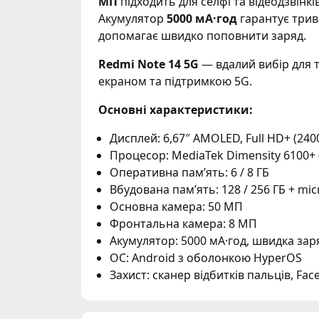
МП
підходить для селфі та відеодзвінків
Акумулятор
5000 мА·год
гарантує трив
допомагає швидко поповнити заряд.
Redmi Note 14 5G
— вдалий вибір для 
екраном та підтримкою 5G.
Основні характеристики:
Дисплей: 6,67″ AMOLED, Full HD+ (2400
Процесор: MediaTek Dimensity 6100+ 
Оперативна пам’ять: 6 / 8 ГБ
Вбудована пам’ять: 128 / 256 ГБ + mi
Основна камера: 50 МП
Фронтальна камера: 8 МП
Акумулятор: 5000 мА·год, швидка зар
ОС: Android з оболонкою HyperOS
Захист: сканер відбитків пальців, Fac