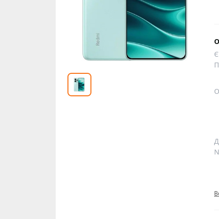
О
Є
П
О
Д
N
В