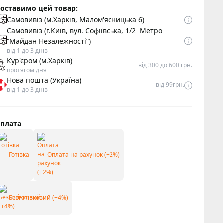
оставимо цей товар:
Самовивіз (м.Харків, Малом'ясницька 6)
Самовивіз (г.Київ, вул. Софіївська, 1/2 Метро
“Майдан Незалежності”)
від 1 до 3 днів
Кур'єром (м.Харків)
від 300 до 600 грн.
протягом дня
Нова пошта (Україна)
від 99грн.
від 1 до 3 днів
плата
Готівка
Оплата на рахунок (+2%)
Безготівковий (+4%)