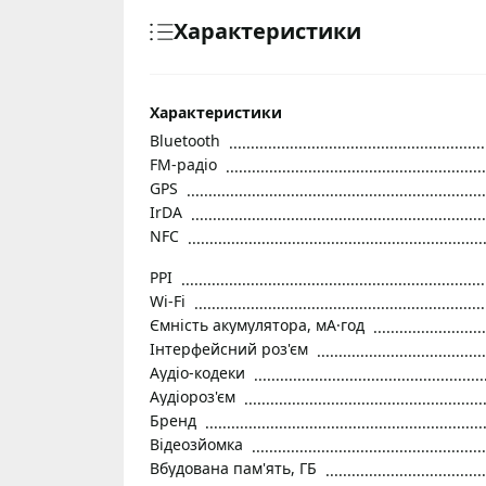
Характеристики
Характеристики
Bluetooth
FM-радіо
GPS
IrDA
NFC
PPI
Wi-Fi
Ємність акумулятора, мА·год
Інтерфейсний роз'єм
Аудіо-кодеки
Аудіороз'єм
Бренд
Відеозйомка
Вбудована пам'ять, ГБ