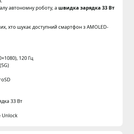
.
алу автономну роботу, а
швидка зарядка 33 Вт
тих, хто шукає доступний смартфон з AMOLED-
×1080), 120 Гц
(5G)
croSD
ядка 33 Вт
e Unlock