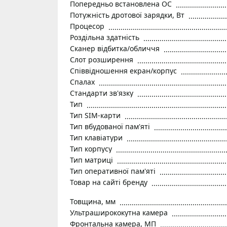
Попередньо встановлена ОС
Потужність дротової зарядки, Вт
Процесор
Роздільна здатність
Сканер відбитка/обличчя
Слот розширення
Співвідношення екран/корпус
Спалах
Стандарти зв'язку
Тип
Тип SIM-карти
Тип вбудованої пам'яті
Тип клавіатури
Тип корпусу
Тип матриці
Тип оперативної пам'яті
Товар на сайті бренду
Товщина, мм
Ультраширококутна камера
Фронтальна камера, МП