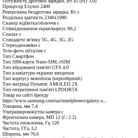
Потужність дротової зарядки, Вт
45 (PD 3.0)
Процесор
Exynos 2400
Реверсивна бездротова зарядка, Вт
є
Роздільна здатність
2340x1080
Сканер відбитка/обличчя
є
Співвідношення екран/корпус
89,2
Спалах
є
Стандарти зв'язку
5G, 4G, 3G, 2G
Стереодинаміки
є
Теле-фото об'єктив
є
Тип
Смартфон
Тип SIM-карти
Nano-SIM, eSIM
Тип вбудованої пам'яті
UFS 4.0
Тип клавіатури
екранне введення
Тип корпусу
моноблок (нерозбірний)
Тип матриці
Dynamic AMOLED 2X
Тип оперативної пам'яті
LPDDR5X
Товар на сайті бренду
https://www.samsung.com/ua/smartphones/galaxy-s...
Товщина, мм
7,4
Ультраширококутна камера
є
Фронтальна камера, МП
12 (f / 2.2)
Частота оновлення, Гц
120
Частота, ГГц
3,2
Ширина, мм
76,6