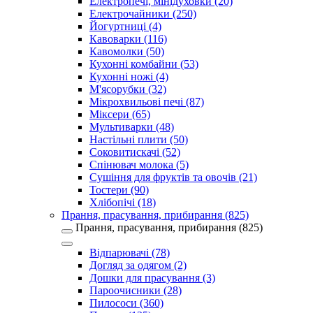
Електропечі, мінідуховки (20)
Електрочайники (250)
Йогуртниці (4)
Кавоварки (116)
Кавомолки (50)
Кухонні комбайни (53)
Кухонні ножі (4)
М'ясорубки (32)
Мікрохвильові печі (87)
Міксери (65)
Мультиварки (48)
Настільні плити (50)
Соковитискачі (52)
Спінювач молока (5)
Сушіння для фруктів та овочів (21)
Тостери (90)
Хлібопічі (18)
Прання, прасування, прибирання (825)
Прання, прасування, прибирання (825)
Відпарювачі (78)
Догляд за одягом (2)
Дошки для прасування (3)
Пароочисники (28)
Пилососи (360)