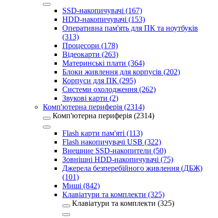
SSD-накопичувачі (167)
HDD-накопичувачі (153)
Оперативна пам'ять для ПК та ноутбуків
(313)
Процесори (178)
Відеокарти (263)
Материнські плати (364)
Блоки живлення для корпусів (202)
Корпуси для ПК (295)
Системи охолодження (262)
Звукові карти (2)
Комп'ютерна периферія (2314)
Комп'ютерна периферія (2314)
Flash карти пам'яті (113)
Flash накопичувачі USB (322)
Внешние SSD-накопители (50)
Зовнішні HDD-накопичувачі (75)
Джерела безперебійного живлення (ДБЖ)
(101)
Миші (842)
Клавіатури та комплекти (325)
Клавіатури та комплекти (325)