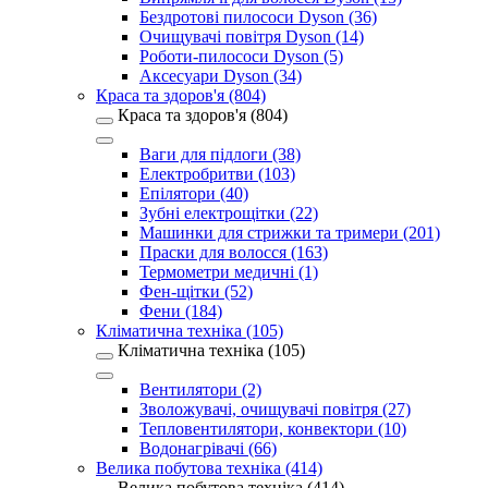
Бездротові пилососи Dyson (36)
Очищувачі повітря Dyson (14)
Роботи-пилососи Dyson (5)
Аксесуари Dyson (34)
Краса та здоров'я (804)
Краса та здоров'я (804)
Ваги для підлоги (38)
Електробритви (103)
Епілятори (40)
Зубні електрощітки (22)
Машинки для стрижки та тримери (201)
Праски для волосся (163)
Термометри медичні (1)
Фен-щітки (52)
Фени (184)
Кліматична техніка (105)
Кліматична техніка (105)
Вентилятори (2)
Зволожувачі, очищувачі повітря (27)
Тепловентилятори, конвектори (10)
Водонагрівачі (66)
Велика побутова техніка (414)
Велика побутова техніка (414)