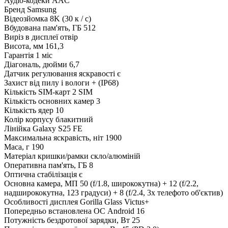
Аудіо-кодеки
AAC
Бренд
Samsung
Відеозйомка
8K (30 к / с)
Вбудована пам'ять, ГБ
512
Виріз в дисплеї
отвір
Висота, мм
161,3
Гарантія
1 міс
Діагональ, дюйми
6,7
Датчик регулювання яскравості
є
Захист від пилу і вологи
+ (IP68)
Кількість SIM-карт
2 SIM
Кількість основних камер
3
Кількість ядер
10
Колір корпусу
блакитний
Лінійка
Galaxy S25 FE
Максимальна яскравість, ніт
1900
Маса, г
190
Матеріал кришки/рамки
скло/алюміній
Оперативна пам'ять, ГБ
8
Оптична стабілізація
є
Основна камера, МП
50 (f/1.8, ширококутна) + 12 (f/2.2,
надширококутна, 123 градуси) + 8 (f/2.4, 3x телефото об'єктив)
Особливості дисплея
Gorilla Glass Victus+
Попередньо встановлена ОС
Android 16
Потужність бездротової зарядки, Вт
25