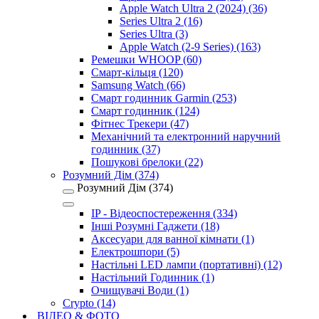
Apple Watch Ultra 2 (2024) (36)
Series Ultra 2 (16)
Series Ultra (3)
Apple Watch (2-9 Series) (163)
Ремешки WHOOP (60)
Смарт-кільця (120)
Samsung Watch (66)
Смарт годинник Garmin (253)
Смарт годинник (124)
Фітнес Трекери (47)
Механічний та електронний наручний
годинник (37)
Пошукові брелоки (22)
Розумний Дім (374)
Розумний Дім (374)
IP - Відеоспостереження (334)
Інші Розумні Гаджети (18)
Аксесуари для ванної кімнати (1)
Електрошпори (5)
Настільні LED лампи (портативні) (12)
Настільний Годинник (1)
Очищувачі Води (1)
Crypto (14)
ВІДЕО & ФОТО