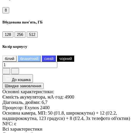
8
Вбудована пам'ять, ГБ
128
256
512
Колір корпусу
білий
блакитний
синій
чорний
До кошика
Швидке замовлення
Основні характеристики:
Ємність акумулятора, мА·год:
4900
Діагональ, дюйми:
6,7
Процесор:
Exynos 2400
Основна камера, МП:
50 (f/1.8, ширококутна) + 12 (f/2.2,
надширококутна, 123 градуси) + 8 (f/2.4, 3x телефото об'єктив)
NFC:
є
Всі характеристики