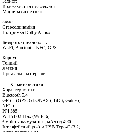
Захист:
Водозахист та пилозахист
Міцне захисне скло
Звук:
Стереодинаміки
Підтримка Dolby Atmos
Бездротові технології:
Wi-Fi, Bluetooth, NFC, GPS
Корпус:
Тонкий
Легкий
Преміальні матеріали
Характеристики
Характеристики
Bluetooth
5.4
GPS
+ (GPS; GLONASS; BDS; Galileo)
NFC
є
PPI
385
Wi-Fi
802.11ax (Wi-Fi 6)
Ємність акумулятора, мА·год
4900
Інтерфейсний роз'єм
USB Type-C (3.2)