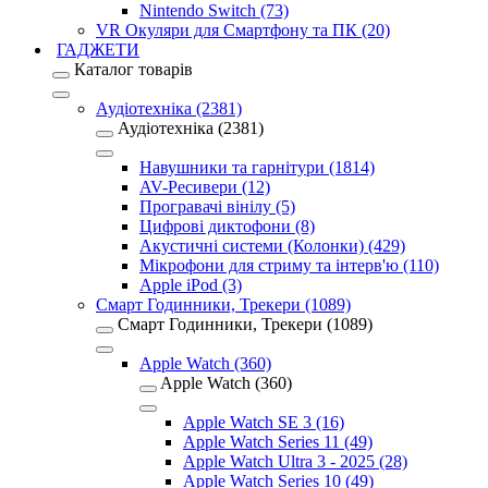
Nintendo Switch (73)
VR Окуляри для Смартфону та ПК (20)
ГАДЖЕТИ
Каталог товарів
Аудіотехніка (2381)
Аудіотехніка (2381)
Навушники та гарнітури (1814)
AV-Ресивери (12)
Програвачі вінілу (5)
Цифрові диктофони (8)
Акустичні системи (Колонки) (429)
Мікрофони для стриму та інтерв'ю (110)
Apple iPod (3)
Смарт Годинники, Трекери (1089)
Смарт Годинники, Трекери (1089)
Apple Watch (360)
Apple Watch (360)
Apple Watch SE 3 (16)
Apple Watch Series 11 (49)
Apple Watch Ultra 3 - 2025 (28)
Apple Watch Series 10 (49)