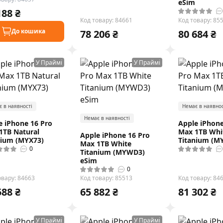
eSim
188 ₴
Код товару: 84661
Код товару: 85
До кошика
78 206 ₴
80 684 ₴
У Праймі
У Праймі
є в наявності
Немає в наявнос
Немає в наявності
e iPhone 16 Pro
Apple iPhone
1TB Natural
Max 1TB Whi
Apple iPhone 16 Pro
nium (MYX73)
Titanium (M
Max 1TB White
0
Titanium (MYWD3)
eSim
0
овару: 84663
Код товару: 85513
Код товару: 84
588 ₴
65 882 ₴
81 302 ₴
У Праймі
У Праймі