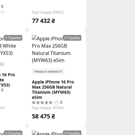
0
511
Код товару: 84662
77 432 ₴
У Праймі
У Праймі
ті
Немає в наявності
 16 Pro
te
Apple iPhone 16 Pro
YX53)
Max 256GB Natural
0
Titanium (MYW63)
eSim
0
664
Код товару: 85504
58 475 ₴
У Праймі
У Праймі