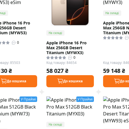
ладі
На складі
e iPhone 16 Pro
Apple iPhone
256GB Desert
Max 256GB N
nium (MYW53)
Titanium (M
На складі
Apple iPhone 16 Pro
0
Max 256GB Desert
Titanium (MYWX3)
0
овару: 85503
Код товару: 84654
Код товару: 84
130 ₴
58 027 ₴
59 148 ₴
До кошика
До кошика
До к
У Праймі
У Праймі
На складі