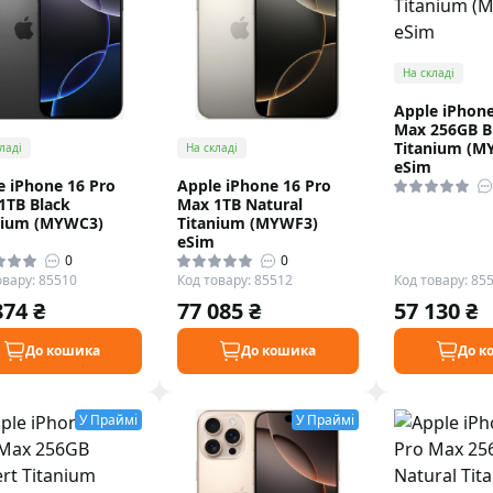
На складі
Apple iPhone
Max 256GB B
Titanium (M
ладі
На складі
eSim
e iPhone 16 Pro
Apple iPhone 16 Pro
1TB Black
Max 1TB Natural
nium (MYWC3)
Titanium (MYWF3)
eSim
0
0
овару: 85510
Код товару: 85512
Код товару: 85
874 ₴
77 085 ₴
57 130 ₴
До кошика
До кошика
До к
У Праймі
У Праймі