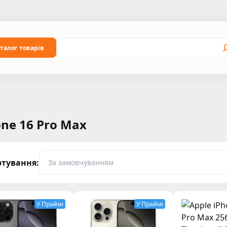
талог товарів
one 16 Pro Max
ртування:
У Праймі
У Праймі