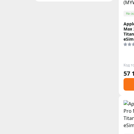
На ск
Appl
Max 
Tita
eSim
Код т
57 