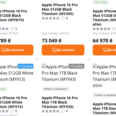
ладі
На складі
Apple iPhone 16 Pro
Max 512GB Black
e iPhone 16 Pro
Apple iPhone
Titanium (MYX03)
512GB Black
Max 512GB D
0
nium (MYW73)
Titanium (M
eSim
0
овару: 85506
Код товару: 84660
Код товару: 85
789 ₴
73 049 ₴
64 978 ₴
До кошика
До кошика
До к
У Праймі
У Праймі
ладі
Немає в наявності
Немає в наявнос
e iPhone 16 Pro
Apple iPhone 16 Pro
512GB White
Max 1TB Black
Apple iPhone
nium (MYX13)
Titanium (MYX43)
Max 1TB Des
0
0
Titanium (M
овару: 84657