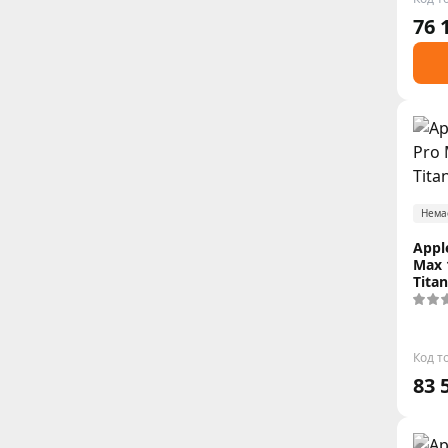
76 
Нема
Appl
Max 
Tita
Код т
83 