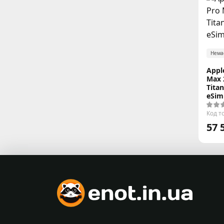
Нема
Appl
Max 
Tita
eSim
Код т
57 