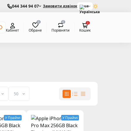
044 344 94 07
Замовити дзвінок
ua
0
0
0
Обране
Порівняти
Кабінет
Кошик
У Праймі
У Праймі