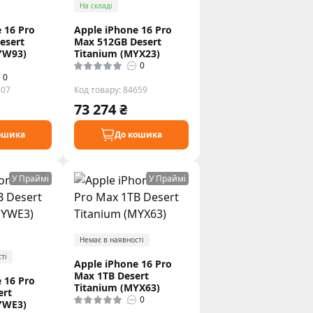
На складі
 16 Pro
Apple iPhone 16 Pro
esert
Max 512GB Desert
YW93)
Titanium (MYX23)
0
0
507
Код товару: 84659
73 274 ₴
ошика
До кошика
У Праймі
У Праймі
Немає в наявності
ті
Apple iPhone 16 Pro
Max 1TB Desert
 16 Pro
Titanium (MYX63)
ert
0
YWE3)