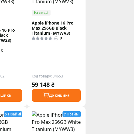
На складі
Apple iPhone 16 Pro
Max 256GB Black
 16 Pro
Titanium (MYWV3)
lack
0
YW33)
0
502
Код товару: 84653
59 148 ₴
ошика
До кошика
У Праймі
У Праймі