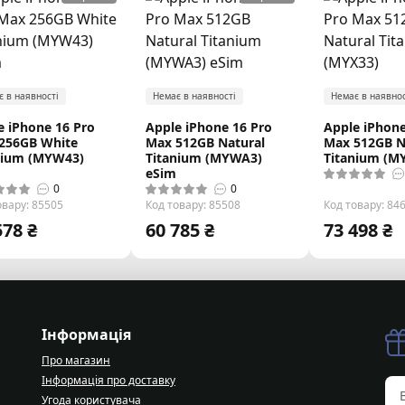
є в наявності
Немає в наявності
Немає в наявнос
e iPhone 16 Pro
Apple iPhone 16 Pro
Apple iPhone
256GB White
Max 512GB Natural
Max 512GB N
nium (MYW43)
Titanium (MYWA3)
Titanium (M
eSim
0
0
овару: 85505
Код товару: 85508
Код товару: 84
578 ₴
60 785 ₴
73 498 ₴
Інформація
Про магазин
Інформація про доставку
Угода користувача