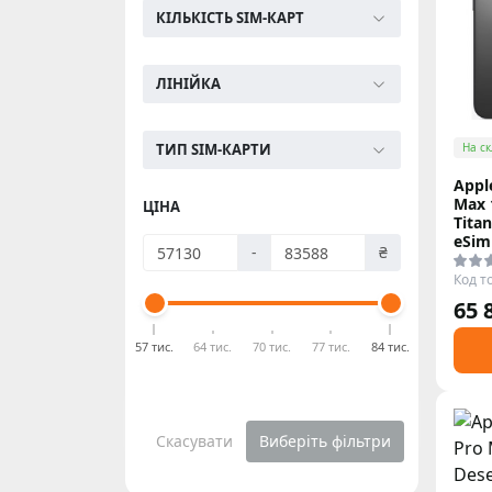
КІЛЬКІСТЬ SIM-КАРТ
ЛІНІЙКА
ТИП SIM-КАРТИ
На ск
Appl
Max 
ЦІНА
Tita
eSim
-
₴
Код т
65 
57 тис.
64 тис.
70 тис.
77 тис.
84 тис.
Скасувати
Виберіть фільтри