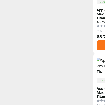
На ск
Appl
Max 
Tita
eSim
Код т
68 
На ск
Appl
Max 
Tita
Код т