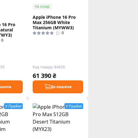
На складі
Apple iPhone 16 Pro
Max 256GB White
 16 Pro
Titanium (MYWW3)
atural
0
YWY3)
0
655
Код товару: 84656
61 390 ₴
ошика
До кошика
У Праймі
У Праймі