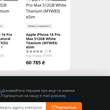
ті
Немає в наявності
 16 Pro
Apple iPhone 16 Pro
atural
Max 512GB White
YX33)
Titanium (MYW83)
eSim
0
0
658
Код товару: 85509
60 785 ₴
Дізнавайтеся першим про акції та знижки
Підпишіться на нашу e-mail розсилку
Підпишіться