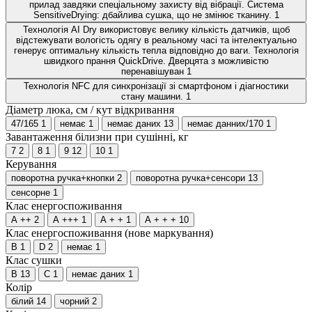
прилад завдяки спеціальному захисту від вібрації. Система
SensitiveDrying: дбайлива сушка, що не змінює тканину.
1
Технологія AI Dry використовує велику кількість датчиків, щоб
відстежувати вологість одягу в реальному часі та інтелектуально
генерує оптимальну кількість тепла відповідно до ваги. Технологія
швидкого прання QuickDrive. Дверцята з можливістю
перенавішуван
1
Технологія NFC для синхронізації зі смартфоном і діагностики
стану машини.
1
Діаметр люка, см / кут відкривання
47/165
1
немає
1
немає даних
13
немає данних/170
1
Завантаження білизни при сушінні, кг
7
2
8
1
9
12
10
1
Керування
поворотна ручка+кнопки
2
поворотна ручка+сенсори
13
сенсорне
1
Клас енергоспоживання
A ++
2
A +++
1
А + +
1
А + + +
10
Клас енергоспоживання (нове маркування)
B
1
D
2
немає
1
Клас сушки
B
13
C
1
немає даних
1
Колір
білий
14
чорний
2