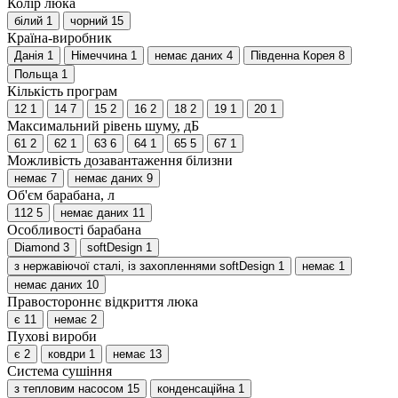
Колір люка
білий
1
чорний
15
Країна-виробник
Данія
1
Німеччина
1
немає даних
4
Південна Корея
8
Польща
1
Кількість програм
12
1
14
7
15
2
16
2
18
2
19
1
20
1
Максимальний рівень шуму, дБ
61
2
62
1
63
6
64
1
65
5
67
1
Можливість дозавантаження білизни
немає
7
немає даних
9
Об'єм барабана, л
112
5
немає даних
11
Особливості барабана
Diamond
3
softDesign
1
з нержавіючої сталі, із захопленнями softDesign
1
немає
1
немає даних
10
Правостороннє відкриття люка
є
11
немає
2
Пухові вироби
є
2
ковдри
1
немає
13
Система сушіння
з тепловим насосом
15
конденсаційна
1