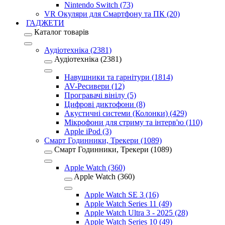
Nintendo Switch (73)
VR Окуляри для Смартфону та ПК (20)
ГАДЖЕТИ
Каталог товарів
Аудіотехніка (2381)
Аудіотехніка (2381)
Навушники та гарнітури (1814)
AV-Ресивери (12)
Програвачі вінілу (5)
Цифрові диктофони (8)
Акустичні системи (Колонки) (429)
Мікрофони для стриму та інтерв'ю (110)
Apple iPod (3)
Смарт Годинники, Трекери (1089)
Смарт Годинники, Трекери (1089)
Apple Watch (360)
Apple Watch (360)
Apple Watch SE 3 (16)
Apple Watch Series 11 (49)
Apple Watch Ultra 3 - 2025 (28)
Apple Watch Series 10 (49)