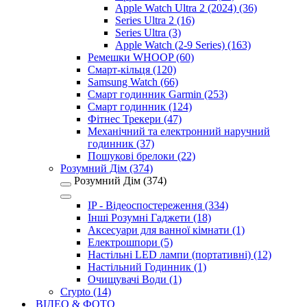
Apple Watch Ultra 2 (2024) (36)
Series Ultra 2 (16)
Series Ultra (3)
Apple Watch (2-9 Series) (163)
Ремешки WHOOP (60)
Смарт-кільця (120)
Samsung Watch (66)
Смарт годинник Garmin (253)
Смарт годинник (124)
Фітнес Трекери (47)
Механічний та електронний наручний
годинник (37)
Пошукові брелоки (22)
Розумний Дім (374)
Розумний Дім (374)
IP - Відеоспостереження (334)
Інші Розумні Гаджети (18)
Аксесуари для ванної кімнати (1)
Електрошпори (5)
Настільні LED лампи (портативні) (12)
Настільний Годинник (1)
Очищувачі Води (1)
Crypto (14)
ВІДЕО & ФОТО