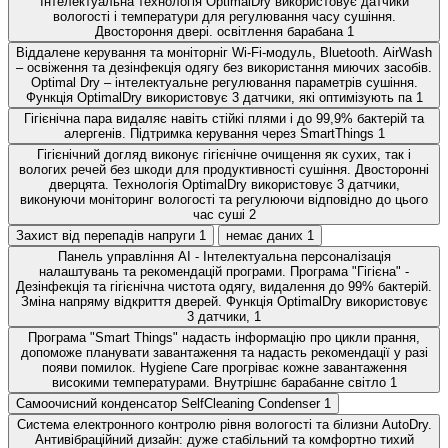
Інтелектуальна технологія OptimalDry використовує датчики
вологості і температури для регулювання часу сушіння.
Двостороння двері. освітлення барабана
1
Віддалене керування та моніторніг Wi-Fi-модуль, Bluetooth. AirWash
– освіження та дезінфекція одягу без використання миючих засобів.
Optimal Dry – інтелектуальне регулювання параметрів сушіння.
Функція OptimalDry використовує 3 датчики, які оптимізують па
1
Гігієнічна пара видаляє навіть стійкі плями і до 99,9% бактерій та
алергенів. Підтримка керування через SmartThings
1
Гігієнічний догляд виконує гігієнічне очищення як сухих, так і
вологих речей без шкоди для продуктивності сушіння. Двосторонні
дверцята. Технологія OptimalDry використовує 3 датчики,
виконуючи моніторинг вологості та регулюючи відповідно до цього
час суші
2
Захист від перепадів напруги
1
немає даних
1
Панель управління AI - Інтелектуальна персоналізація
налаштувань та рекомендацій програми. Програма "Гігієна" -
Дезінфекція та гігієнічна чистота одягу, видалення до 99% бактерій.
Зміна напряму відкриття дверей. Функція OptimalDry використовує
3 датчики,
1
Програма "Smart Things" надасть інформацію про цикли прання,
допоможе планувати завантаження та надасть рекомендації у разі
появи помилок. Hygiene Care прогріває кожне завантаження
високими температурами. Внутрішнє барабанне світло
1
Самоочисний конденсатор SelfCleaning Condenser
1
Система електронного контролю рівня вологості та білизни AutoDry.
Антивібраційний дизайн: дуже стабільний та комфортно тихий