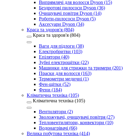
Випрямлячі для волосся Dyson (15)
Бездротові пилососи Dyson (36)
Очищувачі повітря Dyson (14)
Роботи-пилососи Dyson (5)
Аксесуари Dyson (34)
Краса та здоров'я (804)
Краса та здоров'я (804)
Ваги для підлоги (38)
Електробритви (103)
Епілятори (40)
Зубні електрощітки (22)
Машинки для стрижки та тримери (201)
Праски для волосся (163)
Термометри медичні (1)
Фен-щітки (52)
Фени (184)
Кліматична техніка (105)
Кліматична техніка (105)
Вентилятори (2)
Зволожувачі, очищувачі повітря (27)
Тепловентилятори, конвектори (10)
Водонагрівачі (66)
Велика побутова техніка (414)