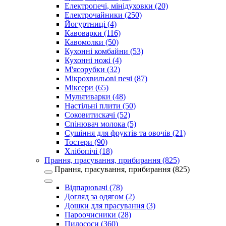
Електропечі, мінідуховки (20)
Електрочайники (250)
Йогуртниці (4)
Кавоварки (116)
Кавомолки (50)
Кухонні комбайни (53)
Кухонні ножі (4)
М'ясорубки (32)
Мікрохвильові печі (87)
Міксери (65)
Мультиварки (48)
Настільні плити (50)
Соковитискачі (52)
Спінювач молока (5)
Сушіння для фруктів та овочів (21)
Тостери (90)
Хлібопічі (18)
Прання, прасування, прибирання (825)
Прання, прасування, прибирання (825)
Відпарювачі (78)
Догляд за одягом (2)
Дошки для прасування (3)
Пароочисники (28)
Пилососи (360)