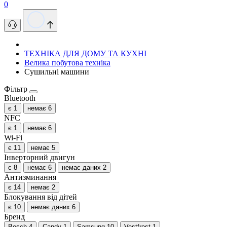
0
ТЕХНІКА ДЛЯ ДОМУ ТА КУХНІ
Велика побутова техніка
Сушильні машини
Фільтр
Bluetooth
є
1
немає
6
NFC
є
1
немає
6
Wi-Fi
є
11
немає
5
Інверторний двигун
є
8
немає
6
немає даних
2
Антизминання
є
14
немає
2
Блокування від дітей
є
10
немає даних
6
Бренд
Bosch
4
Candy
1
Samsung
10
Vestfrost
1