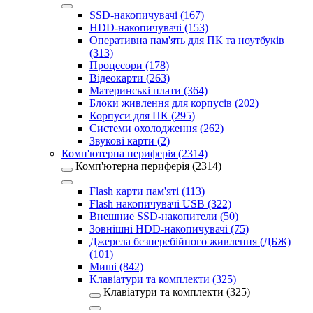
SSD-накопичувачі (167)
HDD-накопичувачі (153)
Оперативна пам'ять для ПК та ноутбуків
(313)
Процесори (178)
Відеокарти (263)
Материнські плати (364)
Блоки живлення для корпусів (202)
Корпуси для ПК (295)
Системи охолодження (262)
Звукові карти (2)
Комп'ютерна периферія (2314)
Комп'ютерна периферія (2314)
Flash карти пам'яті (113)
Flash накопичувачі USB (322)
Внешние SSD-накопители (50)
Зовнішні HDD-накопичувачі (75)
Джерела безперебійного живлення (ДБЖ)
(101)
Миші (842)
Клавіатури та комплекти (325)
Клавіатури та комплекти (325)