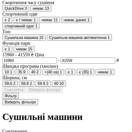
Скорочення часу сушіння
QuickDrive
3
немає
13
Спортивний одяг
є
2
є / немає
1
немає
11
немає даних
1
спортивний одяг
1
Тип
Сушильна машина
15
Сушильна машина автоматична
1
Функція пари
є
1
немає
15
15960
-
41559
₴
Ціна
-
₴
Швидка програма (хвилин)
10
1
35
9
40
2
+(40 хв)
1
є
1
є (35)
1
немає
1
Ширина, см
59,6
2
59,8
2
59.8
2
60
10
Скасувати
Виберіть фільтри
Фільтр
Виберіть фільтри
Сушильні машини
Сортування: