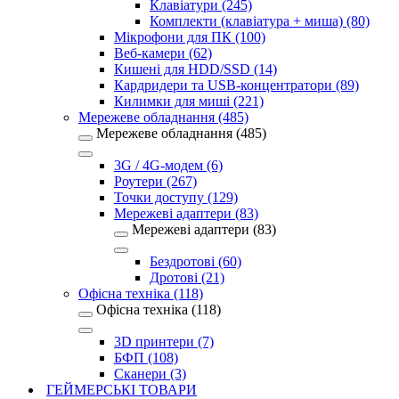
Клавіатури (245)
Комплекти (клавіатура + миша) (80)
Мікрофони для ПК (100)
Веб-камери (62)
Кишені для HDD/SSD (14)
Кардридери та USB-концентратори (89)
Килимки для миші (221)
Мережеве обладнання (485)
Мережеве обладнання (485)
3G / 4G-модем (6)
Роутери (267)
Точки доступу (129)
Мережеві адаптери (83)
Мережеві адаптери (83)
Бездротові (60)
Дротові (21)
Офісна техніка (118)
Офісна техніка (118)
3D принтери (7)
БФП (108)
Сканери (3)
ГЕЙМЕРСЬКІ ТОВАРИ