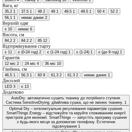
Вага, кг
35,2
1
37,5
1
48
2
49
1
49,5
1
49.5
1
50
4
52
2
56,1
1
немає даних
2
Верхній одяг
є
10
немає
6
Висота, см
84,2
2
84.2
2
85
12
Відтермінування старту
є
11
є (0-24 год)
2
є (1-24 год)
1
є (1-24)
1
є (до 9 год)
1
Гарантія
12 міс
2
24 міс
4
36 міс
10
Глибина, см
46,5
1
56,3
1
60
9
61,3
2
61.3
2
немає даних
1
Дисплей
LED
3
є
13
Додатково
AutoDry: автоматично сушить тканину до потрібного ступеня.
Система SensitiveDrying: дбайлива сушка, що не змінює тканину.
1
Optimal Dry – інтелектуальне регулювання параметрів сушіння.
SmartThings Energy – відстежуйте та керуйте споживанням енергії
пристроїв для економії. SmartThings — запустіть програму сушіння
з будь-якого місця за допомогою телефону. Естетичне
підсвічування
1