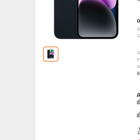
О
B
G
N
P
W
В
Д