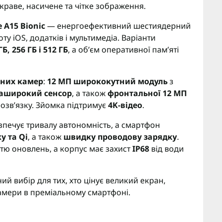
краве, насичене та чітке зображення.
 A15 Bionic
— енергоефективний шестиядерний
ту iOS, додатків і мультимедіа. Варіанти
ГБ, 256 ГБ і 512 ГБ
, а обʼєм оперативної памʼяті
вних камер
:
12 МП ширококутний модуль
з
раширокий сенсор
, а також
фронтальної 12 МП
еозвʼязку. Зйомка підтримує
4K-відео
.
печує тривалу автономність, а смартфон
у та Qi
, а також
швидку проводову зарядку
.
тю оновлень, а корпус має захист
IP68
від води
ий вибір для тих, хто цінує великий екран,
камери в преміальному смартфоні.