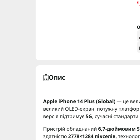
О
Опис
Apple iPhone 14 Plus (Global)
— це вели
великий OLED-екран, потужну платформ
версія підтримує
5G
, сучасні стандарти 
Пристрій обладнаний
6,7-дюймовим S
здатністю
2778×1284 пікселів
, техноло