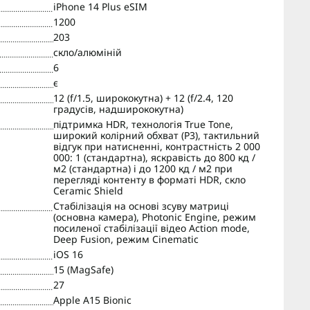
iPhone 14 Plus eSIM
1200
203
скло/алюміній
6
є
12 (f/1.5, ширококутна) + 12 (f/2.4, 120
градусів, надширококутна)
підтримка HDR, технологія True Tone,
широкий колірний обхват (P3), тактильний
відгук при натисненні, контрастність 2 000
000: 1 (стандартна), яскравість до 800 кд /
м2 (стандартна) і до 1200 кд / м2 при
перегляді контенту в форматі HDR, скло
Ceramic Shield
Стабілізація на основі зсуву матриці
(основна камера), Photonic Engine, режим
посиленої стабілізації відео Action mode,
Deep Fusion, режим Cinematic
iOS 16
15 (MagSafe)
27
Apple A15 Bionic