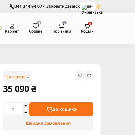
044 344 94 07
Замовити дзвінок
ua
0
0
0
Обране
Порівняти
Кабінет
Кошик
На складі
35 090 ₴
До кошика
Швидке замовлення