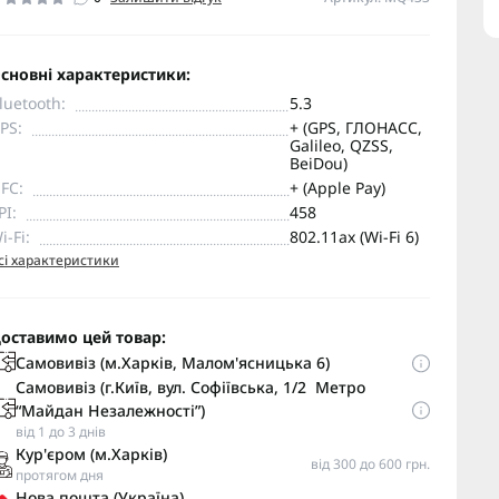
сновні характеристики:
luetooth:
5.3
PS:
+ (GPS, ГЛОНАСС,
Galileo, QZSS,
BeiDou)
FC:
+ (Apple Pay)
PI:
458
i-Fi:
802.11ax (Wi-Fi 6)
сі характеристики
оставимо цей товар:
Самовивіз (м.Харків, Малом'ясницька 6)
Самовивіз (г.Київ, вул. Софіївська, 1/2 Метро
“Майдан Незалежності”)
від 1 до 3 днів
Кур'єром (м.Харків)
від 300 до 600 грн.
протягом дня
Нова пошта (Україна)