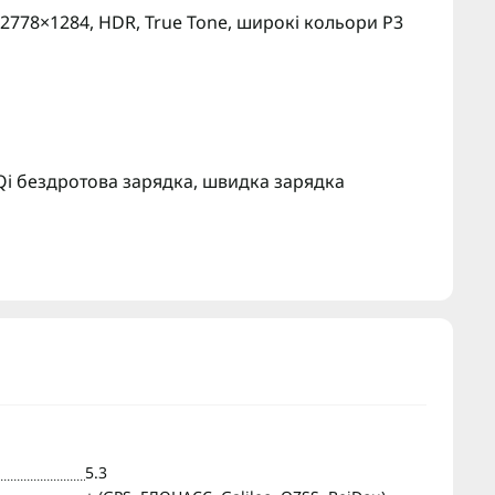
 2778×1284, HDR, True Tone, широкі кольори P3
 Qi бездротова зарядка, швидка зарядка
5.3