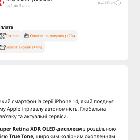
від 99грн.
від 1 до 3 днів
плата
Готівка
Оплата на рахунок (+2%)
Безготівковий (+4%)
кий смартфон із серії iPhone 14, який поєднує
у Apple і тривалу автономність. Глобальна
звʼязку та актуальні сервіси.
uper Retina XDR OLED-дисплеєм
з роздільною
гією
True Tone
, широким колірним охопленням