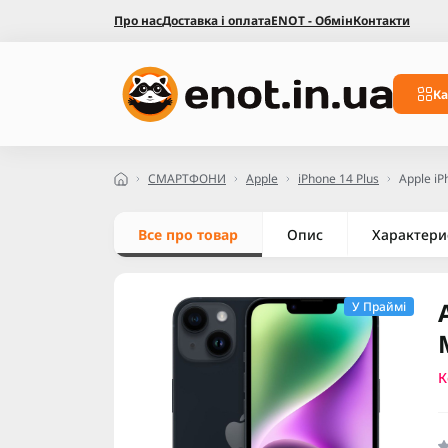
Про нас
Доставка і оплата
ENOT - Обмін
Контакти
Ка
СМАРТФОНИ
Apple
iPhone 14 Plus
Apple iP
Все про товар
Опис
Характери
У Праймі
К