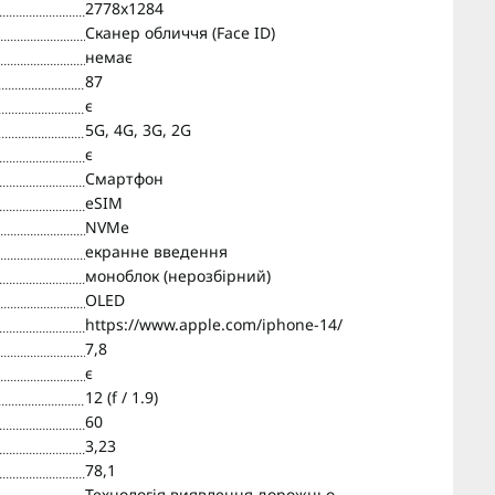
2778x1284
Сканер обличчя (Face ID)
немає
87
є
5G, 4G, 3G, 2G
є
Смартфон
eSIM
NVMe
екранне введення
моноблок (нерозбірний)
OLED
https://www.apple.com/iphone-14/
7,8
є
12 (f / 1.9)
60
3,23
78,1
Технологія виявлення дорожньо-