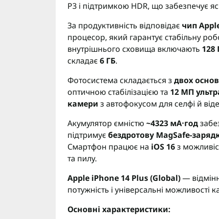
P3 і підтримкою HDR, що забезпечує яс
За продуктивність відповідає
чип Apple
процесор, який гарантує стабільну робо
внутрішнього сховища включають
128 
складає
6 ГБ
.
Фотосистема складається з
двох осно
оптичною стабілізацією та
12 МП ульт
камери
з автофокусом для селфі й від
Акумулятор ємністю
~4323 мА·год
забез
підтримує
бездротову MagSafe-зарядк
Смартфон працює на
iOS 16
з можливіс
та пилу.
Apple iPhone 14 Plus (Global)
— відмінн
потужність і універсальні можливості 
Основні характеристики: