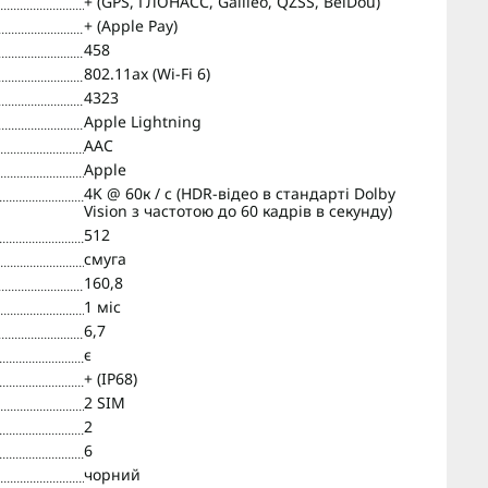
+ (GPS, ГЛОНАСС, Galileo, QZSS, BeiDou)
+ (Apple Pay)
458
802.11ax (Wi-Fi 6)
4323
Apple Lightning
AAC
Apple
4K @ 60к / с (HDR-відео в стандарті Dolby
Vision з частотою до 60 кадрів в секунду)
512
смуга
160,8
1 міс
6,7
є
+ (IP68)
2 SIM
2
6
чорний