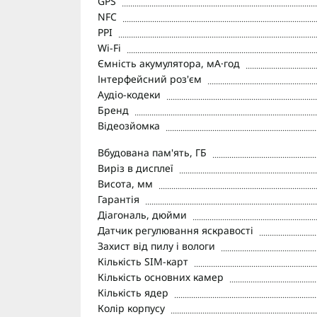
GPS
NFC
PPI
Wi-Fi
Ємність акумулятора, мА·год
Інтерфейсний роз'єм
Аудіо-кодеки
Бренд
Відеозйомка
Вбудована пам'ять, ГБ
Виріз в дисплеї
Висота, мм
Гарантія
Діагональ, дюйми
Датчик регулювання яскравості
Захист від пилу і вологи
Кількість SIM-карт
Кількість основних камер
Кількість ядер
Колір корпусу