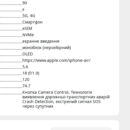
90
є
5G, 4G
Смартфон
eSIM
NVMe
екранне введення
моноблок (нерозбірний)
OLED
https://www.apple.com/iphone-air/
5,6
18 (f/1.9)
120
74.7
Кнопка Camera Control, Технологія
виявлення дорожньо-транспортних аварій
Crash Detection, екстрений сигнал SOS
через супутник