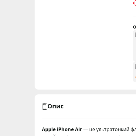
О
Опис
Apple iPhone Air
— це ультратонкий фл