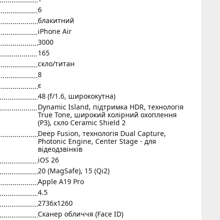
6
блакитний
iPhone Air
3000
165
скло/титан
8
є
48 (f/1.6, ширококутна)
Dynamic Island, підтримка HDR, технологія
True Tone, широкий колірний охоплення
(P3), скло Ceramic Shield 2
Deep Fusion, технологія Dual Capture,
Photonic Engine, Center Stage - для
відеодзвінків
iOS 26
20 (MagSafe), 15 (Qi2)
Apple A19 Pro
4.5
2736x1260
Сканер обличчя (Face ID)