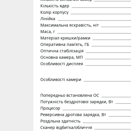
Кількість ядер
Колір корпусу
Лінійка
Максимальна яскравість, ніт
Маса, г
Матеріал кришки/рамки
Оперативна пам'ять, ГБ
Оптична стабілізація
Основна камера, МП
Особливості дисплея
Особливості камери
Попередньо встановлена ОС
Потужність бездротової зарядки, Вт
Процесор
Реверсивна дротова зарядка, Вт
Роздільна здатність
Сканер відбитка/обличчя