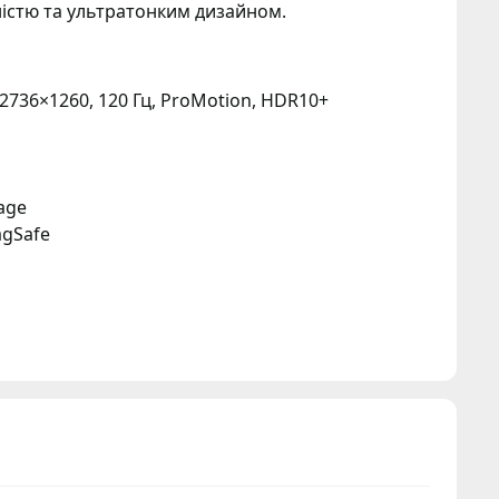
істю та ультратонким дизайном.
 2736×1260, 120 Гц, ProMotion, HDR10+
age
agSafe