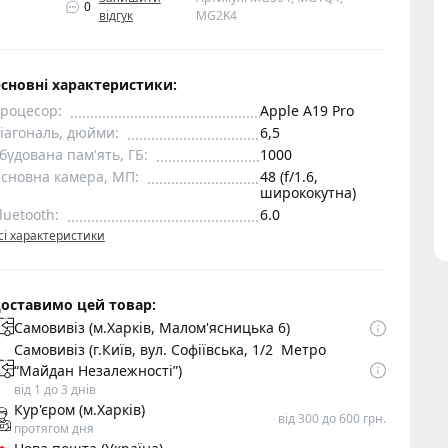
0
відгук
MG2K4
сновні характеристики:
роцесор:
Apple A19 Pro
іагональ, дюйми:
6,5
будована пам'ять, ГБ:
1000
сновна камера, МП:
48 (f/1.6,
ширококутна)
luetooth:
6.0
сі характеристики
оставимо цей товар:
Самовивіз (м.Харків, Малом'ясницька 6)
Самовивіз (г.Київ, вул. Софіївська, 1/2 Метро
“Майдан Незалежності”)
від 1 до 3 днів
Кур'єром (м.Харків)
від 300 до 600 грн.
протягом дня