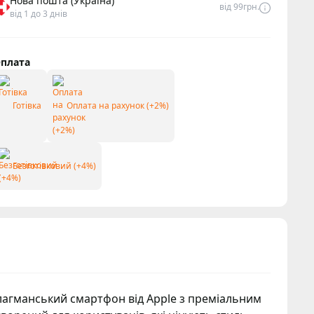
Нова пошта (Україна)
від 99грн.
від 1 до 3 днів
плата
Готівка
Оплата на рахунок (+2%)
Безготівковий (+4%)
агманський смартфон від Apple з преміальним