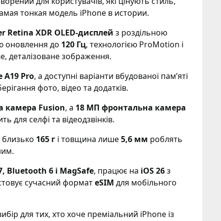
ворений для користувачів, які цінують стиль,
 самая тонкая модель iPhone в истории.
r Retina XDR OLED-дисплей
з роздільною
ою оновлення до
120 Гц
, технологією ProMotion і
е, деталізоване зображення.
e A19 Pro
, а доступні варіанти вбудованої пам’яті
ерігання фото, відео та додатків.
а камера Fusion
, а
18 МП фронтальна камера
ть для селфі та відеодзвінків.
а близько
165 г
і товщина лише
5,6 мм
роблять
ним.
7, Bluetooth 6 і MagSafe
, працює на
iOS 26
з
стовує сучасний формат
eSIM
для мобільного
ибір для тих, хто хоче преміальний iPhone із