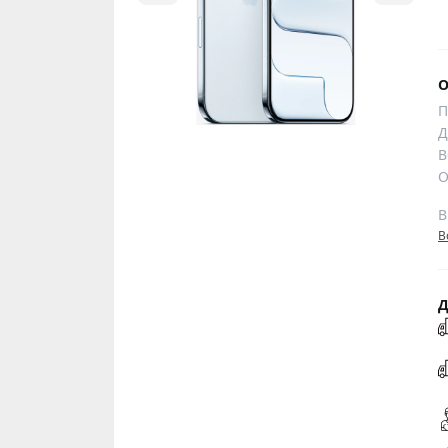
О
П
Д
В
О
B
В
Д