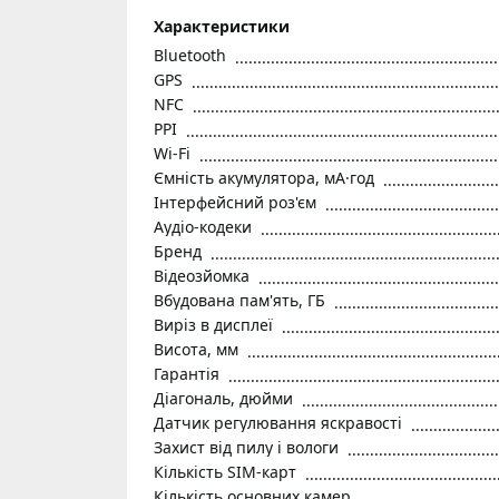
Характеристики
Bluetooth
GPS
NFC
PPI
Wi-Fi
Ємність акумулятора, мА·год
Інтерфейсний роз'єм
Аудіо-кодеки
Бренд
Відеозйомка
Вбудована пам'ять, ГБ
Виріз в дисплеї
Висота, мм
Гарантія
Діагональ, дюйми
Датчик регулювання яскравості
Захист від пилу і вологи
Кількість SIM-карт
Кількість основних камер