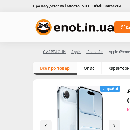
Про нас
Доставка і оплата
ENOT - Обмін
Контакти
Ка
СМАРТФОНИ
Apple
iPhone Air
Apple iPhon
Все про товар
Опис
Характери
У Праймі
К