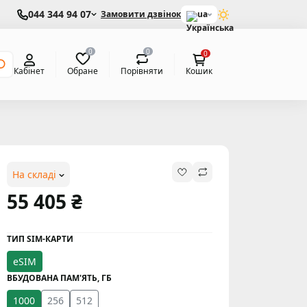
044 344 94 07
Замовити дзвінок
ua
0
0
0
Обране
Порівняти
Кабінет
Кошик
На складі
55 405 ₴
ТИП SIM-КАРТИ
eSIM
ВБУДОВАНА ПАМ'ЯТЬ, ГБ
1000
256
512