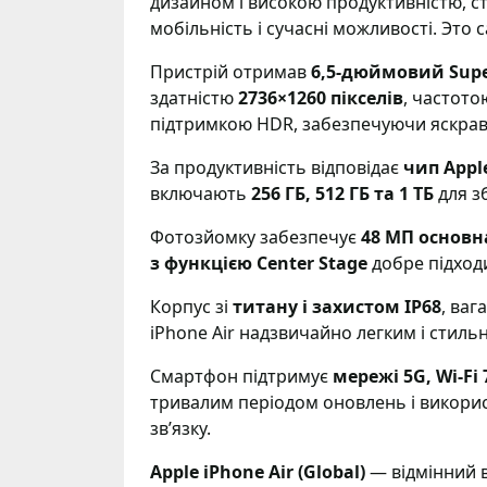
дизайном і високою продуктивністю, ст
мобільність і сучасні можливості. Это
Пристрій отримав
6,5-дюймовий Supe
здатністю
2736×1260 пікселів
, частот
підтримкою HDR, забезпечуючи яскрав
За продуктивність відповідає
чип Appl
включають
256 ГБ, 512 ГБ та 1 ТБ
для зб
Фотозйомку забезпечує
48 МП основн
з функцією Center Stage
добре підходи
Корпус зі
титану і захистом IP68
, ваг
iPhone Air надзвичайно легким і стиль
Смартфон підтримує
мережі 5G, Wi-Fi 
тривалим періодом оновлень і викори
зв’язку.
Apple iPhone Air (Global)
— відмінний в