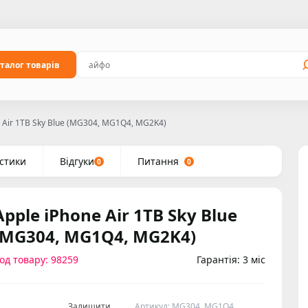
талог товарів
e Air 1TB Sky Blue (MG304, MG1Q4, MG2K4)
стики
Відгуки
Питання
0
0
Apple iPhone Air 1TB Sky Blue
(MG304, MG1Q4, MG2K4)
од товару: 98259
Гарантія: 3 міс
Залишити
Артикул: MG304, MG1Q4,