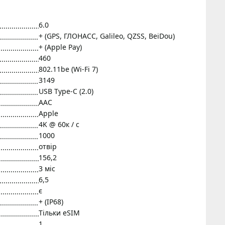
6.0
+ (GPS, ГЛОНАСС, Galileo, QZSS, BeiDou)
+ (Apple Pay)
460
802.11be (Wi-Fi 7)
3149
USB Type-C (2.0)
AAC
Apple
4K @ 60к / с
1000
отвір
156,2
3 міс
6,5
є
+ (IP68)
Тільки eSIM
1