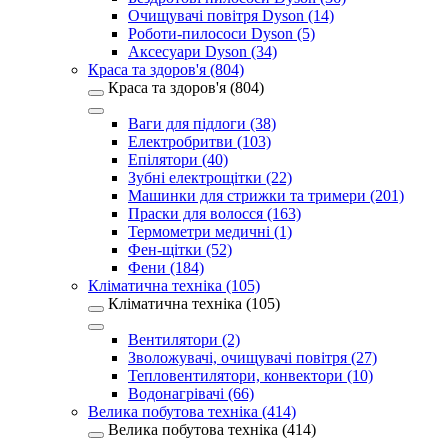
Очищувачі повітря Dyson (14)
Роботи-пилососи Dyson (5)
Аксесуари Dyson (34)
Краса та здоров'я (804)
Краса та здоров'я (804)
Ваги для підлоги (38)
Електробритви (103)
Епілятори (40)
Зубні електрощітки (22)
Машинки для стрижки та тримери (201)
Праски для волосся (163)
Термометри медичні (1)
Фен-щітки (52)
Фени (184)
Кліматична техніка (105)
Кліматична техніка (105)
Вентилятори (2)
Зволожувачі, очищувачі повітря (27)
Тепловентилятори, конвектори (10)
Водонагрівачі (66)
Велика побутова техніка (414)
Велика побутова техніка (414)