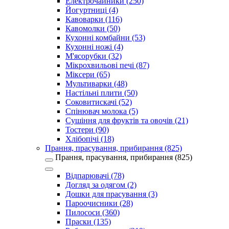
Електрочайники (250)
Йогуртниці (4)
Кавоварки (116)
Кавомолки (50)
Кухонні комбайни (53)
Кухонні ножі (4)
М'ясорубки (32)
Мікрохвильові печі (87)
Міксери (65)
Мультиварки (48)
Настільні плити (50)
Соковитискачі (52)
Спінювач молока (5)
Сушіння для фруктів та овочів (21)
Тостери (90)
Хлібопічі (18)
Прання, прасування, прибирання (825)
Прання, прасування, прибирання (825)
Відпарювачі (78)
Догляд за одягом (2)
Дошки для прасування (3)
Пароочисники (28)
Пилососи (360)
Праски (135)