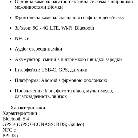
Основна камера: багатообʼєктивна система з широкими
можливостями зйомки
Фронтальна камера: якісна для селфі та відеозʼвязку
Звʼязок: 5G / 4G LTE, Wi-Fi, Bluetooth
NFC: є
Аудіо: стереодинаміки
Акумулятор: ємний з підтримкою швидкої зарядки
Інтерфейси: USB-C, GPS, датчики
Платформа: Android з фірмовою оболонкою
Призначення: ігри, фото та відео, мультимедіа,
багатозадачність, звʼязок
Характеристики
Характеристики
Bluetooth
5.4
GPS
+ (GPS; GLONASS; BDS; Galileo)
NFC
є
PPI
385