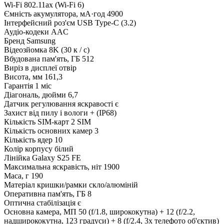
Wi-Fi
802.11ax (Wi-Fi 6)
Ємність акумулятора, мА·год
4900
Інтерфейсний роз'єм
USB Type-C (3.2)
Аудіо-кодеки
AAC
Бренд
Samsung
Відеозйомка
8K (30 к / с)
Вбудована пам'ять, ГБ
512
Виріз в дисплеї
отвір
Висота, мм
161,3
Гарантія
1 міс
Діагональ, дюйми
6,7
Датчик регулювання яскравості
є
Захист від пилу і вологи
+ (IP68)
Кількість SIM-карт
2 SIM
Кількість основних камер
3
Кількість ядер
10
Колір корпусу
білий
Лінійка
Galaxy S25 FE
Максимальна яскравість, ніт
1900
Маса, г
190
Матеріал кришки/рамки
скло/алюміній
Оперативна пам'ять, ГБ
8
Оптична стабілізація
є
Основна камера, МП
50 (f/1.8, ширококутна) + 12 (f/2.2,
надширококутна, 123 градуси) + 8 (f/2.4, 3x телефото об'єктив)