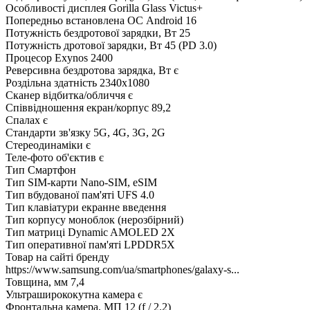
Особливості дисплея
Gorilla Glass Victus+
Попередньо встановлена ОС
Android 16
Потужність бездротової зарядки, Вт
25
Потужність дротової зарядки, Вт
45 (PD 3.0)
Процесор
Exynos 2400
Реверсивна бездротова зарядка, Вт
є
Роздільна здатність
2340x1080
Сканер відбитка/обличчя
є
Співвідношення екран/корпус
89,2
Спалах
є
Стандарти зв'язку
5G, 4G, 3G, 2G
Стереодинаміки
є
Теле-фото об'єктив
є
Тип
Смартфон
Тип SIM-карти
Nano-SIM, eSIM
Тип вбудованої пам'яті
UFS 4.0
Тип клавіатури
екранне введення
Тип корпусу
моноблок (нерозбірний)
Тип матриці
Dynamic AMOLED 2X
Тип оперативної пам'яті
LPDDR5X
Товар на сайті бренду
https://www.samsung.com/ua/smartphones/galaxy-s...
Товщина, мм
7,4
Ультраширококутна камера
є
Фронтальна камера, МП
12 (f / 2.2)