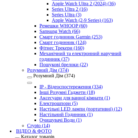
Apple Watch Ultra 2 (2024) (36)
Series Ultra 2 (16)
Series Ultra (3)
Apple Watch (2-9 Series) (163)
Ремешки WHOOP (60)
Samsung Watch (66)
Смарт годинник Garmin (253)
Смарт годинник (124)
Фітнес Трекери (160)
Механічний та електронний наручний
годинник (37)
Пошукові брелоки (22)
Розумний Дім (374)
Розумний Дім (374)
IP - Відеоспостереження (334)
Інші Розумні Гаджети (18)
Аксесуари для ванної кімнати (1)
Електрошпори (5)
Настільні LED лампи (портативні) (12)
Настільний Годинник (1)
Очищувачі Води (1)
Crypto (14)
ВІДЕО & ФОТО
Каталог товарів