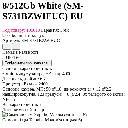
8/512Gb White (SM-
S731BZWIEUC) EU
Код товару: 105613
Гарантія: 1 міс
0
Залишити відгук
Артикул: SM-S731BZWIEUC
Немає в наявності
30 804 ₴
Повідомити про наявність
Основні характеристики:
Ємність акумулятора, мА·год:
4900
Діагональ, дюйми:
6,7
Процесор:
Exynos 2400
Основна камера, МП:
50 (f/1.8, ширококутна) + 12 (f/2.2,
надширококутна, 123 градуси) + 8 (f/2.4, 3x телефото об'єктив)
NFC:
є
Всі характеристики
Доставимо цей товар:
Самовивіз (м.Харків, Малом'ясницька 6)