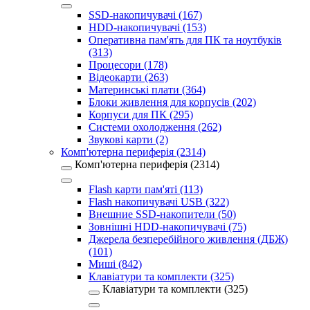
SSD-накопичувачі (167)
HDD-накопичувачі (153)
Оперативна пам'ять для ПК та ноутбуків
(313)
Процесори (178)
Відеокарти (263)
Материнські плати (364)
Блоки живлення для корпусів (202)
Корпуси для ПК (295)
Системи охолодження (262)
Звукові карти (2)
Комп'ютерна периферія (2314)
Комп'ютерна периферія (2314)
Flash карти пам'яті (113)
Flash накопичувачі USB (322)
Внешние SSD-накопители (50)
Зовнішні HDD-накопичувачі (75)
Джерела безперебійного живлення (ДБЖ)
(101)
Миші (842)
Клавіатури та комплекти (325)
Клавіатури та комплекти (325)