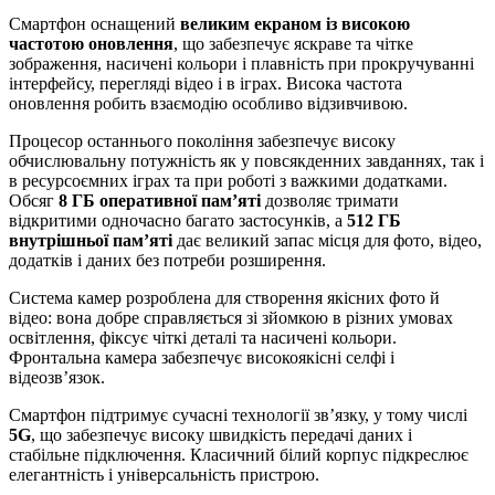
Смартфон оснащений
великим екраном із високою
частотою оновлення
, що забезпечує яскраве та чітке
зображення, насичені кольори і плавність при прокручуванні
інтерфейсу, перегляді відео і в іграх. Висока частота
оновлення робить взаємодію особливо відзивчивою.
Процесор останнього покоління забезпечує високу
обчислювальну потужність як у повсякденних завданнях, так і
в ресурсоємних іграх та при роботі з важкими додатками.
Обсяг
8 ГБ оперативної пам’яті
дозволяє тримати
відкритими одночасно багато застосунків, а
512 ГБ
внутрішньої пам’яті
дає великий запас місця для фото, відео,
додатків і даних без потреби розширення.
Система камер розроблена для створення якісних фото й
відео: вона добре справляється зі зйомкою в різних умовах
освітлення, фіксує чіткі деталі та насичені кольори.
Фронтальна камера забезпечує високоякісні селфі і
відеозвʼязок.
Смартфон підтримує сучасні технології звʼязку, у тому числі
5G
, що забезпечує високу швидкість передачі даних і
стабільне підключення. Класичний білий корпус підкреслює
елегантність і універсальність пристрою.