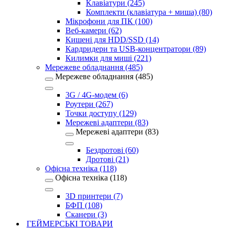
Клавіатури (245)
Комплекти (клавіатура + миша) (80)
Мікрофони для ПК (100)
Веб-камери (62)
Кишені для HDD/SSD (14)
Кардридери та USB-концентратори (89)
Килимки для миші (221)
Мережеве обладнання (485)
Мережеве обладнання (485)
3G / 4G-модем (6)
Роутери (267)
Точки доступу (129)
Мережеві адаптери (83)
Мережеві адаптери (83)
Бездротові (60)
Дротові (21)
Офісна техніка (118)
Офісна техніка (118)
3D принтери (7)
БФП (108)
Сканери (3)
ГЕЙМЕРСЬКІ ТОВАРИ