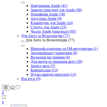
Навушники Apple (41)
Зарядні пристрої для Apple (90)
Периферія Apple (58)
Акустика Apple (9)
Клавіатури для Apple (24)
Стилус для Apple (23)
Чохли Apple (оригінал) (95)
Для Авто та Велосипедів (77)
Для Авто та Велосипедів (77)
Bluetooth-адаптери та FM-модулятори (1)
Автомобільні утримувачі (9)
Велосипедні тримачі (6)
Для миття та чищення авто (29)
Захист авто (5)
Компресори (13)
Пуско-зарядні пристрої (13)
Послуги (9)
0
0