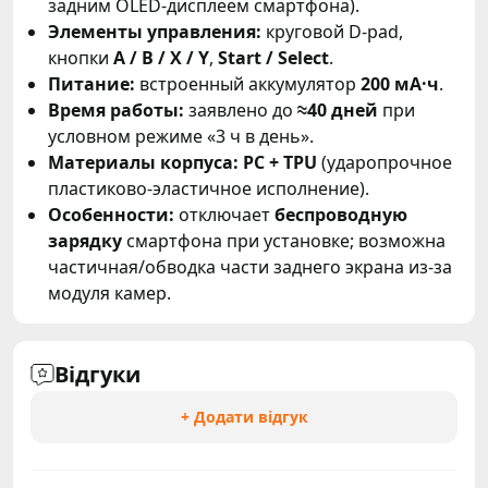
задним OLED-дисплеем смартфона).
Элементы управления:
круговой D-pad,
кнопки
A / B / X / Y
,
Start / Select
.
Питание:
встроенный аккумулятор
200 мА·ч
.
Время работы:
заявлено до
≈40 дней
при
условном режиме «3 ч в день».
Материалы корпуса:
PC + TPU
(ударопрочное
пластиково-эластичное исполнение).
Особенности:
отключает
беспроводную
зарядку
смартфона при установке; возможна
частичная/обводка части заднего экрана из-за
модуля камер.
Відгуки
+ Додати відгук