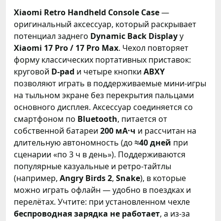
Xiaomi Retro Handheld Console Case
—
оригинальный аксессуар, который раскрывает
потенциал заднего
Dynamic Back Display
у
Xiaomi 17 Pro / 17 Pro Max
. Чехол повторяет
форму классических портативных приставок:
круговой
D-pad
и четыре кнопки
ABXY
позволяют играть в поддерживаемые мини-игры
на тыльном экране без перекрытия пальцами
основного дисплея. Аксессуар соединяется со
смартфоном по
Bluetooth
, питается от
собственной батареи
200 мА·ч
и рассчитан на
длительную автономность (до
≈40 дней
при
сценарии «по 3 ч в день»). Поддерживаются
популярные казуальные и ретро-тайтлы
(например,
Angry Birds 2
,
Snake
), в которые
можно играть офлайн — удобно в поездках и
перелётах. Учтите: при установленном чехле
беспроводная зарядка не работает
, а из-за