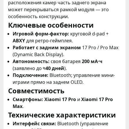
расположения камер часть заднего экрана
может перекрываться рамкой модуля — это
особенность конструкции.
Ключевые особенности
Игровой форм-фактор:
круговой d-pad +
ABXY
для ретро-геймплея.
Работает с задним экраном
17 Pro / Pro Max
(Dynamic Back Display).
Автономность:
своя батарея
200 мА·ч
(заявлено до
≈40 дней
).
Подключение:
Bluetooth; управление мини-
играми прямо на заднем OLED.
Совместимость
Смартфоны:
Xiaomi 17 Pro
и
Xiaomi 17 Pro
Max
.
Технические характеристики
Интерфейс связи:
Bluetooth (управление