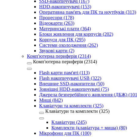
SSD-накопичувачі (167)
HDD-накопичувачі (153)
Оперативна пам'ять для ПК та ноутбуків (313)
Процесори (178)
Відеокарти (263)
Материнські плати (364)
Блоки живлення для корпусів (202)
Корпуси для ПК (295)
Системи охолодження (262)
Звукові карти (2)
Комп'ютерна периферія (2314)
Комп'ютерна периферія (2314)
Flash карти пам'яті (113)
Flash накопичувачі USB (322)
Внешние SSD-накопители (50)
Зовнішні HDD-накопичувачі (75)
Джерела безперебійного живлення (ДБЖ) (101
Миші (842)
Клавіатури та комплекти (325)
Клавіатури та комплекти (325)
Клавіатури (245)
Комплекти (клавіатура + миша) (80)
Мікрофони для ПК (100)