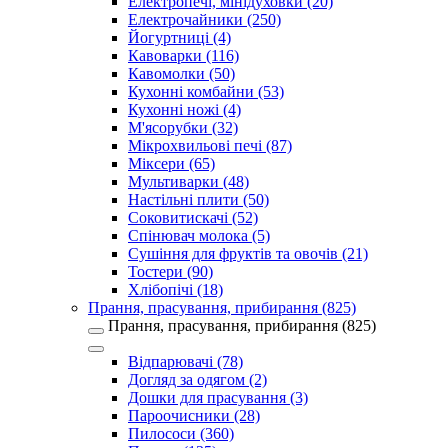
Електропечі, мінідуховки (20)
Електрочайники (250)
Йогуртниці (4)
Кавоварки (116)
Кавомолки (50)
Кухонні комбайни (53)
Кухонні ножі (4)
М'ясорубки (32)
Мікрохвильові печі (87)
Міксери (65)
Мультиварки (48)
Настільні плити (50)
Соковитискачі (52)
Спінювач молока (5)
Сушіння для фруктів та овочів (21)
Тостери (90)
Хлібопічі (18)
Прання, прасування, прибирання (825)
Прання, прасування, прибирання (825)
Відпарювачі (78)
Догляд за одягом (2)
Дошки для прасування (3)
Пароочисники (28)
Пилососи (360)