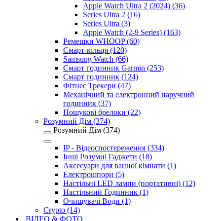
Apple Watch Ultra 2 (2024) (36)
Series Ultra 2 (16)
Series Ultra (3)
Apple Watch (2-9 Series) (163)
Ремешки WHOOP (60)
Смарт-кільця (120)
Samsung Watch (66)
Смарт годинник Garmin (253)
Смарт годинник (124)
Фітнес Трекери (47)
Механічний та електронний наручний
годинник (37)
Пошукові брелоки (22)
Розумний Дім (374)
Розумний Дім (374)
IP - Відеоспостереження (334)
Інші Розумні Гаджети (18)
Аксесуари для ванної кімнати (1)
Електрошпори (5)
Настільні LED лампи (портативні) (12)
Настільний Годинник (1)
Очищувачі Води (1)
Crypto (14)
ВІДЕО & ФОТО