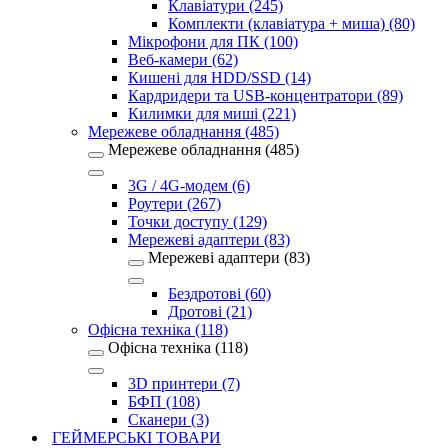
Клавіатури (245)
Комплекти (клавіатура + миша) (80)
Мікрофони для ПК (100)
Веб-камери (62)
Кишені для HDD/SSD (14)
Кардридери та USB-концентратори (89)
Килимки для миші (221)
Мережеве обладнання (485)
Мережеве обладнання (485)
3G / 4G-модем (6)
Роутери (267)
Точки доступу (129)
Мережеві адаптери (83)
Мережеві адаптери (83)
Бездротові (60)
Дротові (21)
Офісна техніка (118)
Офісна техніка (118)
3D принтери (7)
БФП (108)
Сканери (3)
ГЕЙМЕРСЬКІ ТОВАРИ