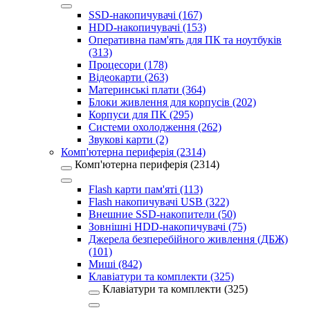
SSD-накопичувачі (167)
HDD-накопичувачі (153)
Оперативна пам'ять для ПК та ноутбуків
(313)
Процесори (178)
Відеокарти (263)
Материнські плати (364)
Блоки живлення для корпусів (202)
Корпуси для ПК (295)
Системи охолодження (262)
Звукові карти (2)
Комп'ютерна периферія (2314)
Комп'ютерна периферія (2314)
Flash карти пам'яті (113)
Flash накопичувачі USB (322)
Внешние SSD-накопители (50)
Зовнішні HDD-накопичувачі (75)
Джерела безперебійного живлення (ДБЖ)
(101)
Миші (842)
Клавіатури та комплекти (325)
Клавіатури та комплекти (325)